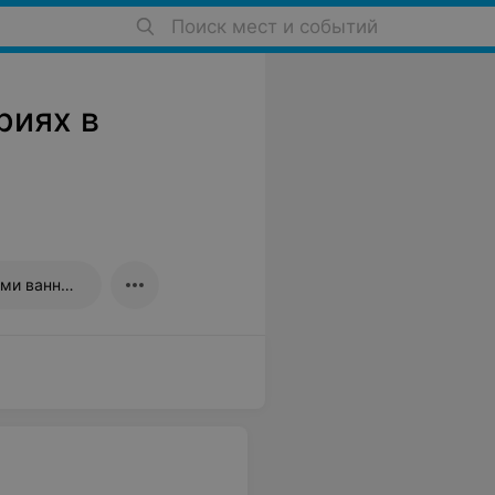
Поиск мест и событий
риях в
Санатории с радоновыми ваннами