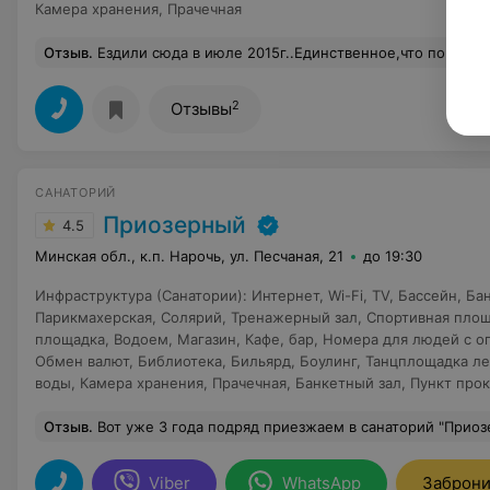
Камера хранения
,
Прачечная
Отзыв
.
Ездили сюда в июле 2015г..Единственное,что порадовало-это вид на озеро из окна-действительно красиво,да и санаторий расположен на самом берегу озера-очень удачно.Остальное-это какой-то кошмар: номер,который нам достался,хуже комнаты в студенческой общаге-шторы висят оторванные,мебель совковая,обои засаленные,только в ванной комнате ремонт... Питание никакое-после еды постоянно бегали докупить чего-нибудь,ну и в магазин постоянно ходили,хоть и не обжоры.Еда очень диетическая,в основном невкусная,попадалась и холодная.Одни и те же куриные котлеты,которые перерабатывались в суфле,биточки и т.д.-один и тот же вкус на завтрак,обед и ужин-через 2 дня от него уже тошнило.После 3 дня
2
Отзывы
САНАТОРИЙ
Приозерный
4.5
Минская обл., к.п. Нарочь, ул. Песчаная, 21
до 19:30
Инфраструктура (Санатории)
:
Интернет, Wi-Fi
,
TV
,
Бассейн
,
Ба
Парикмахерская
,
Солярий
,
Тренажерный зал
,
Спортивная пло
площадка
,
Водоем
,
Магазин
,
Кафе, бар
,
Номера для людей с 
Обмен валют
,
Библиотека
,
Бильярд
,
Боулинг
,
Танцплощадка ле
воды
,
Камера хранения
,
Прачечная
,
Банкетный зал
,
Пункт прок
Отзыв
.
Вот уже 3 года подряд приезжаем в санаторий "Приозерный"! И хочется выразить огромную благодарность всему персоналу санатория, начиная от маркетинга (спасибо за подбор номера) и заканчивая горничными(это пчелки-труженицы).Рецешен-девочки-умницы, разрулят любую проблему. Питание-все очень по-домашнему и вкусно, спасибо шеф-повару и поваром, а так же ещё одним пчелкам-официанткам. СПА-отдельное с
Viber
WhatsApp
Заброни