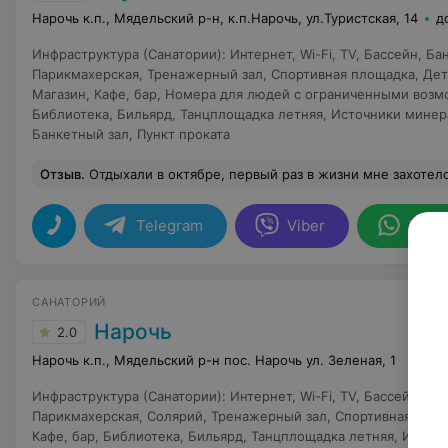
Нарочь к.п., Мядельский р-н, к.п.Нарочь, ул.Туристская, 14
д
Инфраструктура (Санатории)
:
Интернет, Wi-Fi
,
TV
,
Бассейн
,
Ба
Парикмахерская
,
Тренажерный зал
,
Спортивная площадка
,
Дет
Магазин
,
Кафе, бар
,
Номера для людей с ограниченными воз
Библиотека
,
Бильярд
,
Танцплощадка летняя
,
Источники минер
Банкетный зал
,
Пункт проката
Отзыв
.
Отдыхали в октябре, первый раз в жизни мне захотелось вернутся сюда еще раз .Я очень придирчива, но здесь все на "5".Питание(шеф-повар ,как можно диетическую пищу готовить так вкусно),лечение,2 шикарных бассейна, инструктора ЛФК-отдельный респект(такое разнообразие тренировок) с утра до вечера в любое удобное для нас время (занятие проводят даже с одним человеком).А п
Telegram
Viber
What
САНАТОРИЙ
Нарочь
2.0
Нарочь к.п., Мядельский р-н пос. Нарочь ул. Зеленая, 1
Инфраструктура (Санатории)
:
Интернет, Wi-Fi
,
TV
,
Бассейн
,
Ба
Парикмахерская
,
Солярий
,
Тренажерный зал
,
Спортивная пло
Кафе, бар
,
Библиотека
,
Бильярд
,
Танцплощадка летняя
,
Источн