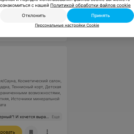
ознакомиться с нашей
Политикой обработки файлов cookie
 уже можно было заказывать что-то другое,но этот фарш раз в день все-таки попадался.В нашем корпусе в коридоре велся ремонт,что доставляло большой дискомфорт,все-таки отдохнуть приехали.По коридорам постоянно гуляют неприятные запахи,как в советских столовых.Сюда больше не приедем ни за что!
Еще
Отклонить
Принять
Персональные настройки Cookie
ня/Сауна
,
Косметический салон
,
щадка
,
Теннисный корт
,
Детская
ограниченными возможностями
,
тняя
,
Источники минеральной
ата
пасибо за релакс) Можно перечислять долго, но это тот санаторий, куда хочется возвращаться снова и снова! Здесь по-домашнему уютно и тепло! И мы обязательно ещё вернёмся!
Еще
ровать