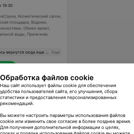
о 19:30
ня/Сауна
,
Косметический салон
,
ская площадка
,
Водоем
,
можностями
,
Обмен валют
,
альной воды
,
Прачечная
,
рирода-ни одно фото не может передать красоту здешних мест .Тот случай, когда не жалко потраченных средств. Браво Беларуссия! Дали форы европейским курортам!
Еще
sApp
Обработка файлов cookie
Наш сайт использует файлы cookie для обеспечения
удобства пользователей сайта, его улучшения, сбора
статистики и предоставления персонализированных
рекомендаций.
Вы можете настроить параметры использования файлов
ня/Сауна
,
Косметический салон
,
cookie или изменить свое согласие в более позднее время.
щадка
,
Теннисный корт
,
Водоем
,
Для получения дополнительной информации о целях,
ики минеральной воды
,
сроках и порядке использования файлов cookie вы можете