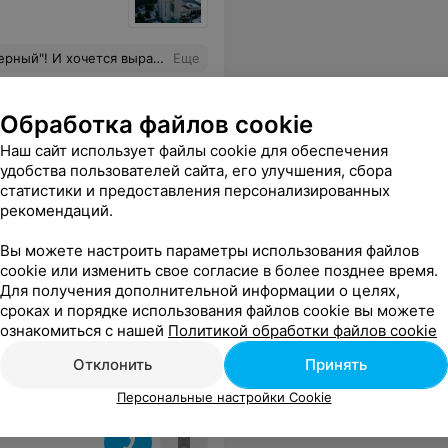
пасибо за релакс) Можно перечислять долго, но это тот санаторий, куда хочется возвращаться снова и снова! Здесь по-домашнему уютно и тепло! И мы обязательно ещё вернёмся!
Еще
ровать
Обработка файлов cookie
Наш сайт использует файлы cookie для обеспечения
удобства пользователей сайта, его улучшения, сбора
статистики и предоставления персонализированных
рекомендаций.
Вы можете настроить параметры использования файлов
cookie или изменить свое согласие в более позднее время.
 уже можно было заказывать что-то другое,но этот фарш раз в день все-таки попадался.В нашем корпусе в коридоре велся ремонт,что доставляло большой дискомфорт,все-таки отдохнуть приехали.По коридорам постоянно гуляют неприятные запахи,как в советских столовых.Сюда больше не приедем ни за что!
Еще
Для получения дополнительной информации о целях,
сроках и порядке использования файлов cookie вы можете
ознакомиться с нашей
Политикой обработки файлов cookie
Отклонить
Принять
Персональные настройки Cookie