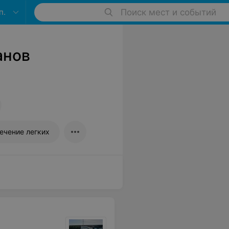
п.
Поиск мест и событий
анов
ечение легких