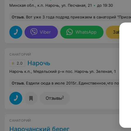
Минская обл., к.п. Нарочь, ул. Песчаная, 21
до 19:30
Отзыв
.
Вот уже 3 года подряд приезжаем в санаторий "Приозерный"! И хочется выразить огромную благодарность всему персоналу санатория, начиная от маркетинга (спасибо за подбор номера) и заканчивая горничными(это пчелки-труженицы).Рецешен-девочки-умницы, разрулят любую проблему. Питание-все очень по-домашнему и вкусно, спасибо шеф-повару и поваром, а так же ещё одним пчелкам-официанткам. СПА-отдельное с
Viber
WhatsApp
Заброни
САНАТОРИЙ
Нарочь
2.0
Нарочь к.п., Мядельский р-н пос. Нарочь ул. Зеленая, 1
Отзыв
.
Ездили сюда в июле 2015г..Единственное,что порадовало-это вид на озеро из окна-действительно красиво,да и санаторий расположен на самом берегу озера-очень удачно.Остальное-это какой-то кошмар: номер,который нам достался,хуже комнаты в студенческой общаге-шторы висят оторванные,мебель совковая,обои засаленные,только в ванной комнате ремонт... Питание никакое-после еды постоянно бегали докупить чего-нибудь,ну и в магазин постоянно ходили,хоть и не обжоры.Еда очень диетическая,в основном невкусная,попадалась и холодная.Одни и те же куриные котлеты,которые перерабатывались в суфле,биточки и т.д.-один и тот же вкус на завтрак,обед и ужин-через 2 дня от него уже тошнило.После 3 дня
2
Отзывы
САНАТОРИЙ
Нарочанский берег