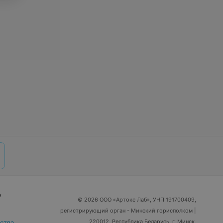
р
© 2026 ООО «Артокс Лаб», УНП 191700409,
регистрирующий орган - Минский горисполком
|
220012, Республика Беларусь, г. Минск,
ства