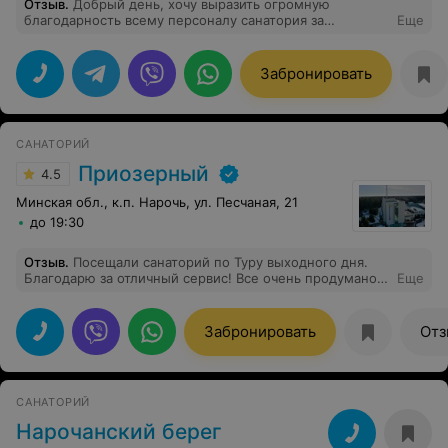
Отзыв
.
Добрый день, хочу выразить огромную
благодарность всему персоналу санатория за
Еще
прекрасный отдых! Благодарим за чуткость, теплоту и
отзывчивость: администратора ресепшена, горничных,
сантехника, электрика, персонал по лечебно-
Забронировать
реабилитационным процедурам (электропроцедуры,
грязелечение и тепловые процедуры, фитобар,
реабокс), сотрудников СПА-центра! Обязательно
вернемся!
САНАТОРИЙ
Приозерный
4.5
Минская обл., к.п. Нарочь, ул. Песчаная, 21
до 19:30
Отзыв
.
Посещали санаторий по Туру выходного дня.
Благодарю за отличный сервис! Все очень продумано,
Еще
не грустили ни минуты! Хорошая еда и качество услуг.
Посетили СПА с басейном - релакс полный. Спасибо.
Думаем устроить себе отдых у вас еще раз летом.
Забронировать
Отз
САНАТОРИЙ
Нарочанский берег