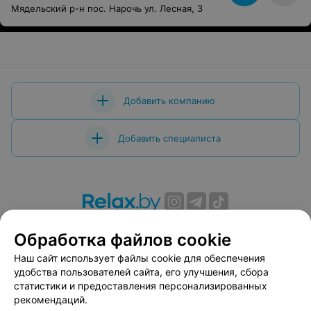
Мядельский р-н пос. Нарочь ул. Лесная, 3
Добавить компанию
Добавить специалиста
О проекте
Новости проекта
Размещение рекламы
Обработка файлов cookie
Вакансии
Публичный договор
Способы оплаты
Наш сайт использует файлы cookie для обеспечения
Публичный договор по использованию сервиса
удобства пользователей сайта, его улучшения, сбора
«Афиша»
статистики и предоставления персонализированных
Пользовательское соглашение
рекомендаций.