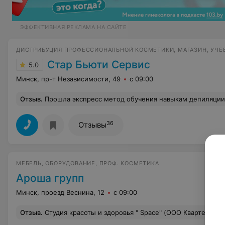
ЭФФЕКТИВНАЯ РЕКЛАМА НА САЙТЕ
ДИСТРИБУЦИЯ ПРОФЕССИОНАЛЬНОЙ КОСМЕТИКИ, МАГАЗИН, УЧЕ
Стар Бьюти Сервис
5.0
Минск, пр-т Независимости, 49
с 09:00
Отзыв
.
Прошла экспресс метод обучения навыкам депиляции по новой технологии у Ольги Курилович. Очень важно,чтобы профессионал умел донести информацию до своего ученика,Ольга как раз-таки тот замечательный наставник, несомненный профессионал своего дела, в дружественной атмосфере, доступно объяснит и заставит Вас на рефлекторном уровне делать правильные движения.Ответит на Все интересующие Вас нюансы, привьет любовь к депиляции, что не мало важно с медицинской точки зрения, по правилам эргономики обучит Вас правильной позе в работе с клиентом. Отдельное спасибо моделям,которые подбадривали и не подгоняли неопытных учеников(т.е. нас ;).Всем
36
Отзывы
МЕБЕЛЬ, ОБОРУДОВАНИЕ, ПРОФ. КОСМЕТИКА
Ароша групп
Минск, проезд Веснина, 12
с 09:00
Отзыв
.
Студия красоты и здоровья " Space" (ООО Квартет-сервис, г.М