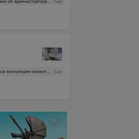
ение от админа и доктора "каменное лицо"(к сожалению,не помню имени) отвратительное!!!Хотя есть и плюсы,тату-мастера очень приятные и всё подробно расскажут и посоветуют,как лучше сделать!!!
Еще
 уход. Зажило прекрасно без каких-либо последствий.
Еще