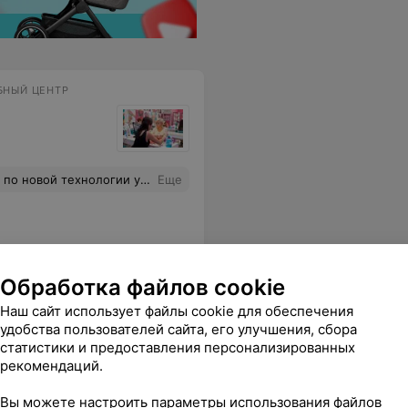
БНЫЙ ЦЕНТР
,кто еще не решился сходить и перенять этот абсолютно нужный навык,советую посетить курсы у Ольги,они полностью окупают свою стоимость,ведь умения с которыми Вы выходите из студии,та легкая усталость и удовлетворенность проведенным временем не сравнима не с чем!Советую 100%!
Еще
Обработка файлов cookie
Наш сайт использует файлы cookie для обеспечения
удобства пользователей сайта, его улучшения, сбора
статистики и предоставления персонализированных
рекомендаций.
инск ул.Русиянова 7а,2этаж
Еще
Вы можете настроить параметры использования файлов