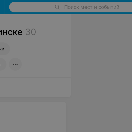
Поиск мест и событий
инске
30
ки
а