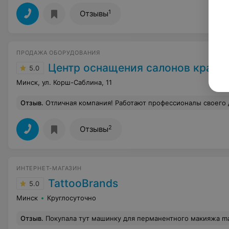
1
Отзывы
ПРОДАЖА ОБОРУДОВАНИЯ
Центр оснащения салонов красо
5.0
Минск, ул. Корш-Саблина, 11
Отзыв
.
Отличная компания! Работают профессионалы своего дела! Грамотная консультация, отличные цены. Обращались неоднократно всё чётко в назначенные сроки. Спас
2
Отзывы
ИНТЕРНЕТ-МАГАЗИН
TattooBrands
5.0
Минск
Круглосуточно
Отзыв
.
Покупала тут машинку для перманентного макияжа mast pen. За свои деньги это просто отличный аппарат. Она очень легкая, и идеально сидит в руке, благодаря этому, краска л