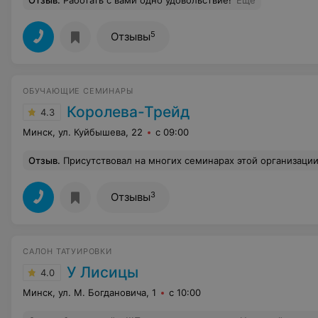
Отзыв
.
Работать с вами одно удовольствие!
Еще
5
Отзывы
ОБУЧАЮЩИЕ СЕМИНАРЫ
Королева-Трейд
4.3
Минск, ул. Куйбышева, 22
с 09:00
Отзыв
.
Присутствовал на многих семинарах этой организации.Все по высшему разряду.Начиная от качественной работы организаторов и заканчивая умнейшими и харизматичными преподавателями.Даже угощения на семинарах по высшему разряду)))Хочу сказать организаторам ,ог
3
Отзывы
САЛОН ТАТУИРОВКИ
У Лисицы
4.0
Минск, ул. М. Богдановича, 1
с 10:00