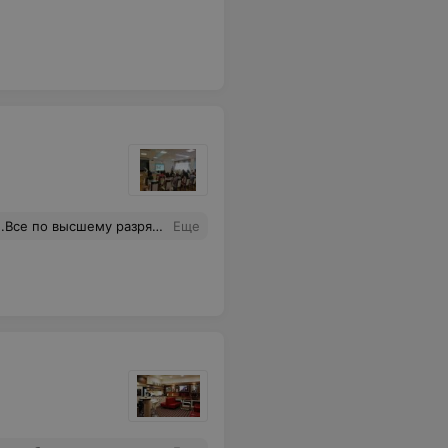
ромное спасибо,так держать!Всем советую приходить на обучение именно в эту организацию!!Вы- будете довольны!
Еще