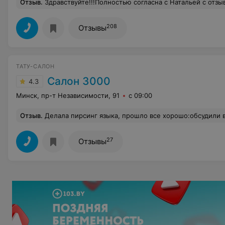
Отзыв
.
Здравствуйте!!!Полностью согласна с Натальей с отзывом об администраторе в салоне!Ни "привет",ни "пока"!Взгляд такой,мол,чё припёрлись,я тут по мобильничку разговариваю!!!Пришли с двумя детьми, старшей ушки проколоть!Вышел "доХтор" с таким лицом недовольным "лицом",мне было не по себе,а двухлетней моей доче,так вообще,уходили с такой истерикой,чуть успокоилась!К детям нужен особый подход.Ушки прокололи,так как очень давно хотели,но впечатл
208
Отзывы
ТАТУ-САЛОН
Салон 3000
4.3
Минск, пр-т Независимости, 91
с 09:00
Отзыв
.
Делала пирсинг языка, прошло все хорошо:обсудили все волнующие моменты, сделали максимально аккуратно, объяснили все про
27
Отзывы