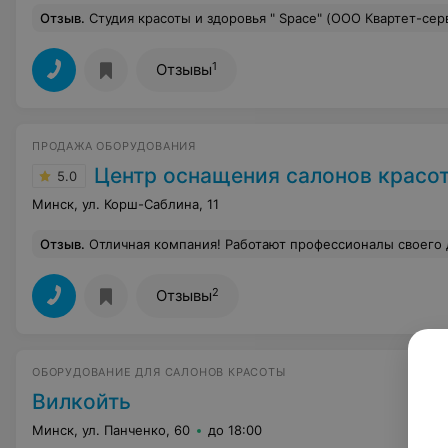
Отзыв
.
Студия красоты и здоровья " Space" (ООО Квартет-сервис, г.М
1
Отзывы
ПРОДАЖА ОБОРУДОВАНИЯ
Центр оснащения салонов красо
5.0
Минск, ул. Корш-Саблина, 11
Отзыв
.
Отличная компания! Работают профессионалы своего дела! Грамотная консультация, отличные цены. Обращались неоднократно всё чётко в назначенные сроки. Спас
2
Отзывы
ОБОРУДОВАНИЕ ДЛЯ САЛОНОВ КРАСОТЫ
Вилкойть
Минск, ул. Панченко, 60
до 18:00