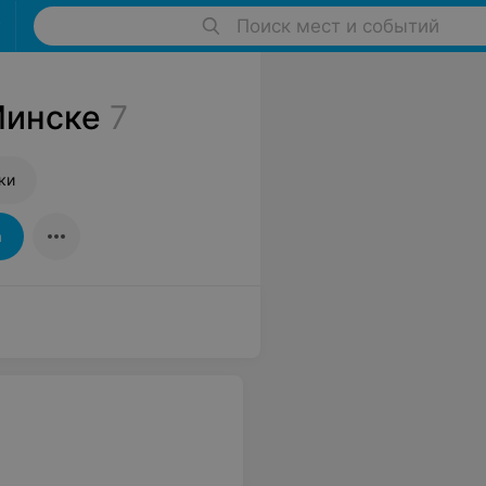
Поиск мест и событий
Минске
7
ки
а