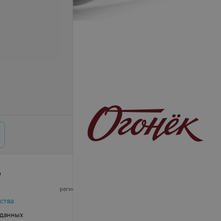
р
© 2026 ООО «Артокс Лаб», УНП 191700409,
регистрирующий орган - Минский горисполком
|
220012, Республика Беларусь, г. Минск,
ства
улица Толбухина, 2, пом. 16 | info@relax.by
 данных