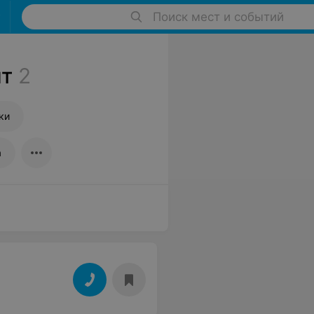
Поиск мест и событий
нт
2
ки
а