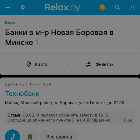
Банки
Банки в м-р Новая Боровая в
Минске
1
Фильтры
Карта
ОБМЕННЫЙ ПУНКТ №69
Технобанк
Минск, Минский район, д. Боровая, ун-м Гиппо
до 22:15
Отзыв
.
09.02.14 пытался обменять валюту в 19.15.
Сотрудница обменного пункта 81 на АЗС Пшекина
Еще
Ирина Владимировна разговаривая по телефону
пересчитывая крупные суммы денег. Я подождал 5
мин. поинтересовался когда смогу обменять, мне в
Все адреса