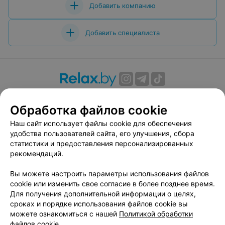
Добавить компанию
Добавить специалиста
О проекте
Новости проекта
Размещение рекламы
Обработка файлов cookie
Вакансии
Публичный договор
Способы оплаты
Публичный договор по использованию сервиса
Наш сайт использует файлы cookie для обеспечения
«Афиша»
удобства пользователей сайта, его улучшения, сбора
статистики и предоставления персонализированных
Пользовательское соглашение
рекомендаций.
Написать в поддержку
Вы можете настроить параметры использования файлов
Связаться по вопросам сотрудничества
cookie или изменить свое согласие в более позднее время.
Написать руководителю relax.by
Для получения дополнительной информации о целях,
Персональные настройки cookie
сроках и порядке использования файлов cookie вы
можете ознакомиться с нашей
Политикой обработки
Обработка персональных данных
файлов cookie