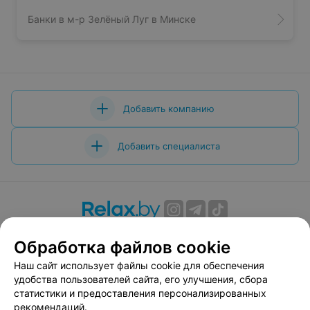
Банки в м-р Зелёный Луг в Минске
Добавить компанию
Добавить специалиста
О проекте
Новости проекта
Размещение рекламы
Обработка файлов cookie
Вакансии
Публичный договор
Способы оплаты
Наш сайт использует файлы cookie для обеспечения
Публичный договор по использованию сервиса
удобства пользователей сайта, его улучшения, сбора
«Афиша»
статистики и предоставления персонализированных
Пользовательское соглашение
рекомендаций.