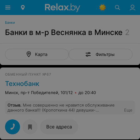
Банки
Банки в м-р Веснянка в Минске
2
Фильтры
Карта
ОБМЕННЫЙ ПУНКТ №67
Технобанк
Минск, пр-т Победителей, 101/12
до 20:40
Отзыв
.
Мне совершенно не нравится обслуживание
данного банка!!! (Кропоткина 44) девушки-
Еще
консультанты, к которым обращаются по вопросу
кредитов , депозитов и тд...весьма грубые!!! объясняют
быстро, используя преимущественно свою
Все адреса
проф.лексику! если не понимаешь с первого
раза..делают такое лицо, словно, все вокруг