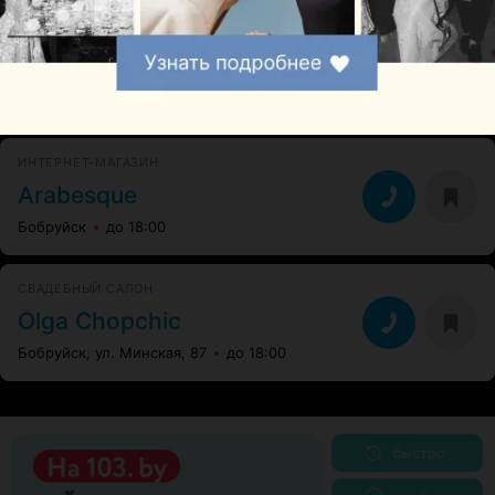
СВАДЕБНЫЙ САЛОН
Снежана-стиль
Бобруйск, ул. Ульяновская, 21
до 19:00
ИНТЕРНЕТ-МАГАЗИН
Arabesque
Бобруйск
до 18:00
СВАДЕБНЫЙ САЛОН
Olga Chopchic
Бобруйск, ул. Минская, 87
до 18:00