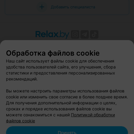
Добавить специалиста
О проекте
Новости проекта
Размещение рекламы
Обработка файлов cookie
Вакансии
Публичный договор
Способы оплаты
Публичный договор по использованию сервиса
Наш сайт использует файлы cookie для обеспечения
«Афиша»
удобства пользователей сайта, его улучшения, сбора
статистики и предоставления персонализированных
Пользовательское соглашение
рекомендаций.
Написать в поддержку
Вы можете настроить параметры использования файлов
Связаться по вопросам сотрудничества
cookie или изменить свое согласие в более позднее время.
Написать руководителю relax.by
Для получения дополнительной информации о целях,
Персональные настройки cookie
сроках и порядке использования файлов cookie вы
можете ознакомиться с нашей
Политикой обработки
Обработка персональных данных
файлов cookie
Принять