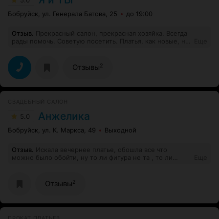
5.0
Бобруйск, ул. Генерала Батова, 25
до 19:00
Отзыв
.
Прекрасный салон, прекрасная хозяйка. Всегда
рады помочь. Советую посетить. Платья, как новые, не
Еще
затасканные. Постоянно пользуюсь услугами данного
салона. Если намечается мероприятие - иду за
нарядом сюда. Ещё и аксессуары можно выбрать
2
Отзывы
бесплатно) всегда настроение поднимается, хозяйка
очень позитивный добрый человечек!
СВАДЕБНЫЙ САЛОН
Анжелика
5.0
Бобруйск, ул. К. Маркса, 49
Выходной
Отзыв
.
Искала вечернее платье, обошла все что
можно было обойти, ну то ли фигура не та , то ли
Еще
наряды не те, решила вообще не идти на праздник, и
тут гуляя по рынку увидела свадебный салон
Анжелика, я просто так туда зашла, а это не базарный
2
Отзывы
салон, это шикарный бутик, здесь мне очень быстро
подобрали тот наряд от которого просто нельзя было
отказаться и туфли и бижутерию , а продавец ну
просто умница. Огромное спасибо свадебному салону!
ПРОКАТ ПЛАТЬЕВ