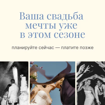
ЭФФЕКТИВНАЯ РЕКЛАМА НА САЙТЕ
СВАДЕБНЫЙ САЛОН
Людмила
Бобруйск, ул. Советская, 129
до 18:00
СТУДИЯ СЛАВЯНСКОЙ МОДЫ
Отрада
Бобруйск, ул. Гагарина, 4
до 20:00
ИНТЕРНЕТ-МАСТЕРСКАЯ СВАДЕБНЫХ АКСЕССУАРОВ
Рыжий кот
Бобруйск
Круглосуточно