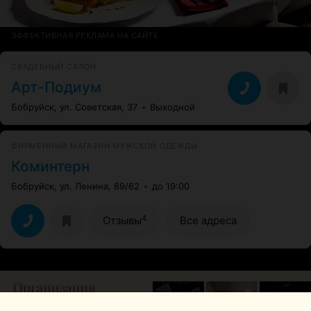
ЭФФЕКТИВНАЯ РЕКЛАМА НА САЙТЕ
СВАДЕБНЫЙ САЛОН
Арт-Подиум
Бобруйск, ул. Советская, 37
Выходной
ФИРМЕННЫЙ МАГАЗИН МУЖСКОЙ ОДЕЖДЫ
Коминтерн
Бобруйск, ул. Ленина, 89/62
до 19:00
4
Отзывы
Все адреса