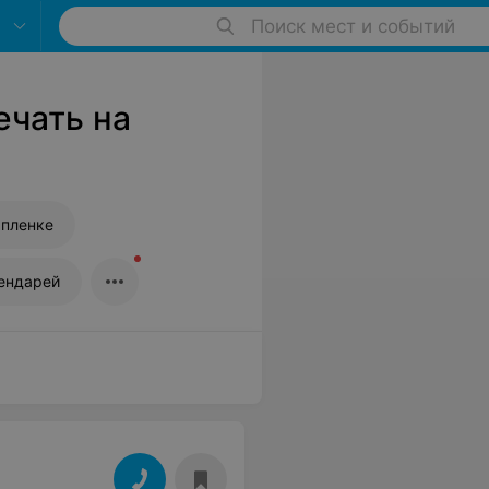
Поиск мест и событий
ечать на
 пленке
ендарей