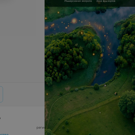
р
© 2026 ООО «Артокс Лаб», УНП 191700409,
регистрирующий орган - Минский горисполком
|
220012, Республика Беларусь, г. Минск,
ства