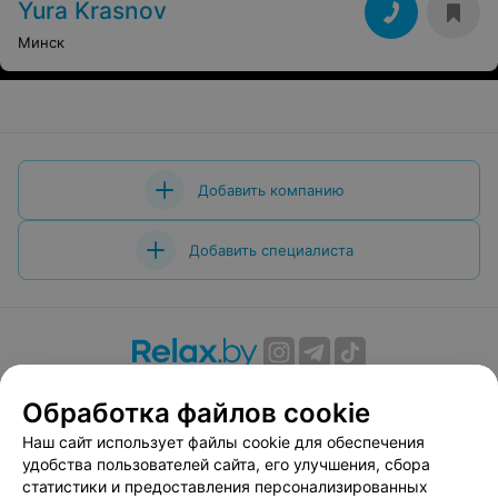
Yura Krasnov
Минск
Добавить компанию
Добавить специалиста
О проекте
Новости проекта
Размещение рекламы
Обработка файлов cookie
Вакансии
Публичный договор
Способы оплаты
Наш сайт использует файлы cookie для обеспечения
Публичный договор по использованию сервиса
удобства пользователей сайта, его улучшения, сбора
«Афиша»
статистики и предоставления персонализированных