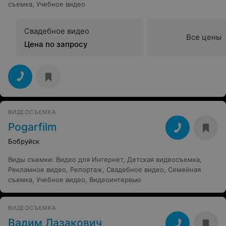
съемка
,
Учебное видео
Свадебное видео
Все цены
Цена по запросу
ВИДЕОСЪЕМКА
Pogarfilm
Бобруйск
Виды съемки
:
Видео для Интернет
,
Детская видеосъемка
,
Рекламное видео
,
Репортаж
,
Свадебное видео
,
Семейная
съемка
,
Учебное видео
,
Видеоинтервью
ВИДЕОСЪЕМКА
Вадим Лазакович