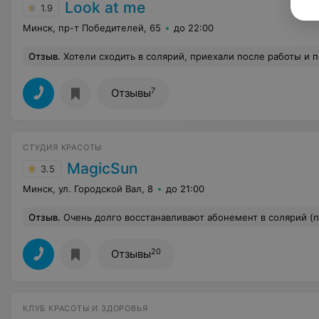
Look at me
1.9
Минск, пр-т Победителей, 65
до 22:00
Отзыв
.
Хотели сходить в солярий, приехали после работы и получили порцию негатива и испорченного настроения, вместо загара и удовольствия. Ужасное отношение к клиентам. Пишут, что работают до 22.00, но будьте готовы, что вам откажут в посещении, ссылаясь на уборку и более ранее закрытие, о котором нигде не сообщают! Полное неуважение и дезинформация людей! На стойке стоял, как мы поняли, владелец данного заведения
7
Отзывы
СТУДИЯ КРАСОТЫ
MagicSun
3.5
Минск, ул. Городской Вал, 8
до 21:00
Отзыв
.
Очень долго восстанавливают абонемент в солярий (покупала еще в филиале на Освобождения 11). При этом не раз просила админов на Освобождения восстановить бумажный абонемент,а не просто помечать в
20
Отзывы
КЛУБ КРАСОТЫ И ЗДОРОВЬЯ