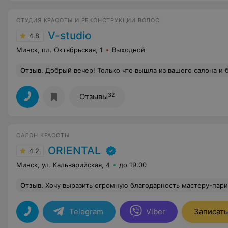
СТУДИЯ КРАСОТЫ И РЕКОНСТРУКЦИИ ВОЛОС
V-studio
4.8
Минск, пл. Октябрьская, 1
Выходной
Отзыв
.
Добрый вечер! Только что вышла из вашего салона и была разочарована качеством ламп в солярии! Была на прошлой неделе, впервые у вас, попросила лампы по сильнее, очень любезная девушка направила меня в нужную кабину. Через 5 минут сеанс закончился и я довольная ушла! По некоторым обстоятельсвам мой следующий раз был не в вашей студии, но с лампами такой же мощности (специально выбирала) и ...было жарко! Вспомнила вас и подумала, наверное, показалось! И вот сегодня повторно пришла к вам, в тот же 'мощный' солярий, который как теперь я понимаю - развод для новичка! Мне не просто не было жарко,
32
Отзывы
САЛОН КРАСОТЫ
ORIENTAL
4.2
Минск, ул. Кальварийская, 4
до 19:00
Отзыв
.
Хочу выразить огромную благодарность мастеру-парикмахеру Артёму. Настолько впечатление осталось положительное как он профессионально и быстро смог подстричь чёлку. Для кого-то кажется мелочь чёлка, но поверьте за последний год мало кому удавалось так классно её постричь. Ещё хочу обратить внимание на солярий. Живу в центре города и ради этого солярия езжу на Уручье. Лампы новые, т.к. после нескольких раз загорания уже виден загар. Имеется
Telegram
Viber
Записать