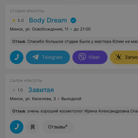
СТУДИЯ КРАСОТЫ
Body Dream
5.0
Минск, ул. Освобождения, 11
до 21:00
Отзыв
.
Спасибо большое студии Была у мастера Юлии на массаже, наконец-то чувствую легкость в пле
Telegram
Viber
Запис
САЛОН КРАСОТЫ
Завитая
1.0
Минск, ул. Киселева, 3
Выходной
Отзыв
.
очень хороший косметолог Ирина Александровна.Спас
4
Отзывы