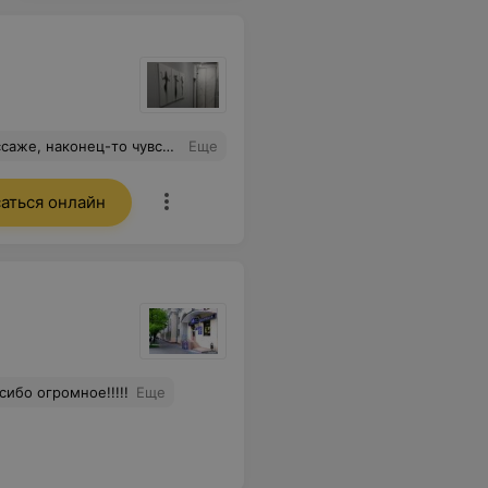
чах. Сидячая работа дает о себе знать.
Еще
аться онлайн
ибо огромное!!!!!
Еще