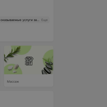
стюме ( живу рядышком), высокомерие и хамство, приходишь в шубке— сразу очень вежливые девочки).
Еще
Массаж