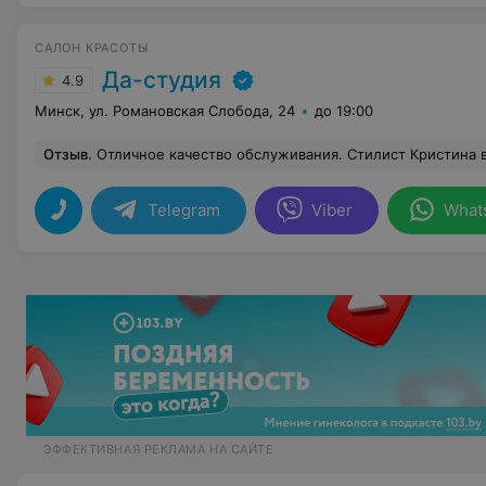
САЛОН КРАСОТЫ
Да-студия
4.9
Минск, ул. Романовская Слобода, 24
до 19:00
Отзыв
.
Отличное качество обслуживания. Стилист Кристина внимательно выслушала мои пожелания и все выполнила именно как я и хотела. Услуга- химическая био завивка. Я Осталась очень довольна. Так же были даны по
Telegram
Viber
What
ЭФФЕКТИВНАЯ РЕКЛАМА НА САЙТЕ