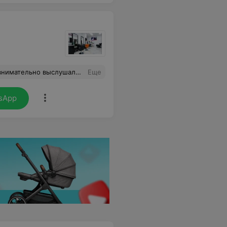
дробные рекомендации по-домашнему уходу за прической. Всем рекомендую этого мастера!
Еще
sApp