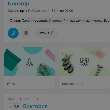
Nonstop
Минск, пр-т Победителей, 89
до 19:00
Отзыв
.
Салон хороший. И солярий,и массаж,и маникюр... Все оказываемые услуги замечательные,но есть одно но! Это девочки на ресепшене. Столь высокомерного обращения по отношению к себе я еще не испытывала. Приходишь в спортивном ко
1
Отзывы
Йога
Массаж лица
СПА-ЭСТЕТИК ЦЕНТР
Виктория
3.9