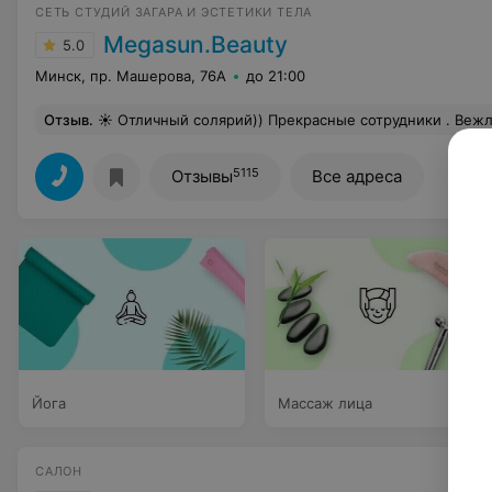
СЕТЬ СТУДИЙ ЗАГАРА И ЭСТЕТИКИ ТЕЛА
Megasun.Beauty
5.0
Минск, пр. Машерова, 76А
до 21:00
Отзыв
.
☀️ Отличный солярий)) Прекрасные сотрудники . Вежливые, доброжелательные, след
5115
Отзывы
Все адреса
Йога
Массаж лица
САЛОН