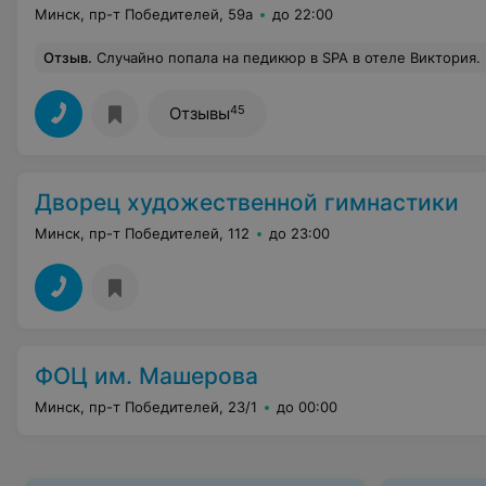
Минск, пр-т Победителей, 59а
до 22:00
Отзыв
.
Случайно попала на педикюр в SPA в отеле Виктория. Я в восхищении!!! Мастер Ольга специалист своего дела! Такими мои ножки ещё никогда не были!!! Обработка идеальная! Проработан каждый пальчик! Каждый миллиметрик! При
45
Отзывы
Дворец художественной гимнастики
Минск, пр-т Победителей, 112
до 23:00
ФОЦ им. Машерова
Минск, пр-т Победителей, 23/1
до 00:00