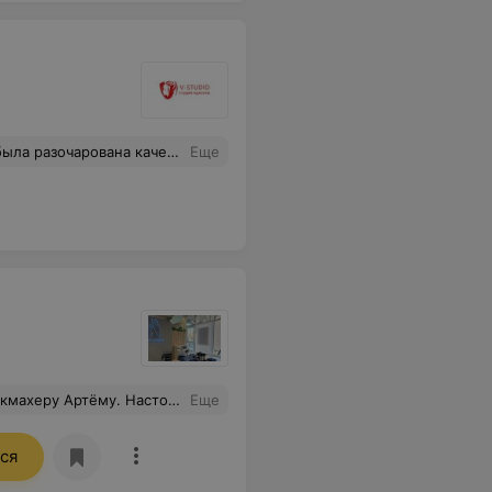
 стоя 5 минут я успела замерзнуть!!! Уважаемые владельцы, если вы заявляете МОЩНЫЙ солярий, то проследите, чтобы лампы у вас были на самом деле такими!!! Очень жаль, что в супер удобном месте, такие вот обидные для клиентов косяки (экономия на незнании)!
Еще
 умывальник-удобно после нанесения крема-помыть руки. Очень изысканный интерьер и хватает места(что в других соляриях с этим туго). Если кто-то ещё раздумывает, советую-останетесь довольны.
Еще
ся