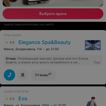
ЭФФЕКТИВНАЯ РЕКЛАМА НА САЙТЕ
СПА-САЛОН
Elegance Spa&Beauty
4.0
Минск, Богдановича, 114
до 21:00
Отзыв
.
Потрясающий массаж! Делала мне его Елена.
Знаете, в жизни есть много неприятного и не
Еще
идеального, но во время массажа я забыла обо всём.
Это было настолько приятно, что я не хотела уходить.
Определенно самая лучшая оценка!
40
Отзывы
САЛОН КРАСОТЫ
Evo
5.0
Минск, ул. Богдановича, 155в
до 21:00