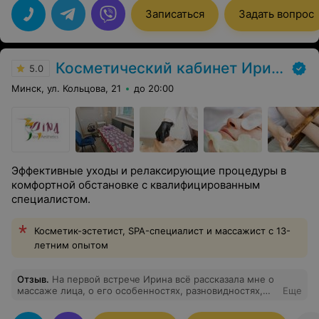
Записаться
Задать вопрос
Косметический кабинет Ирины Дорошенко
5.0
Минск, ул. Кольцова, 21
до 20:00
Эффективные уходы и релаксирующие процедуры в
комфортной обстановке с квалифицированным
специалистом.
Косметик-эстетист, SPA-специалист и массажист с 13-
летним опытом
Отзыв
.
На первой встрече Ирина всё рассказала мне о
массаже лица, о его особенностях, разновидностях,
Еще
противопоказаниях, а также про мой тип кожи. Вижу
результат на своём лице после каждой процедуры всё