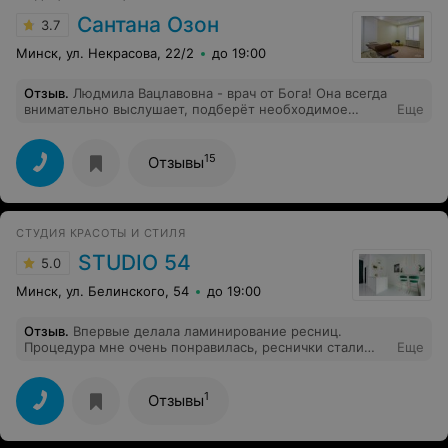
Сантана Озон
3.7
Минск, ул. Некрасова, 22/2
до 19:00
Отзыв
.
Людмила Вацлавовна - врач от Бога! Она всегда
внимательно выслушает, подберёт необходимое
Еще
лечение, от нее веет добротой. Мы были у неё всей
семьей. Мне она помогла избавиться от астмы, у
супруга прошёл приступообразный кашель, дочь
15
Отзывы
избавилась от головокружений, у сына исчезли боли в
желудке. Спасибо и низкий поклон такому
замечательному доктору!
СТУДИЯ КРАСОТЫ И СТИЛЯ
STUDIO 54
5.0
Минск, ул. Белинского, 54
до 19:00
Отзыв
.
Впервые делала ламинирование ресниц.
Процедура мне очень понравилась, реснички стали
Еще
более длинными и подкрученными. В носке мне
хватило на 1.5 месяца, что очень удобно. В течении
этого времени тушью я не пользовалась)
1
Отзывы