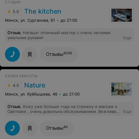
СТУДИЯ
The kitchen
5.0
Минск, ул. Сурганова, 61
до 21:00
Отзыв
.
Наташа- отличный мастер с очень легкими
умелыми руками!
Еще
4036
Отзывы
САЛОН КРАСОТЫ
Nature
4.0
Минск, ул. Куйбышева, 46
до 21:00
Отзыв
.
Хожу уже больше года на стрижку и массаж к
Светлане , очень довольна обслуживанием. Вежливая
Еще
администрация и квалифицированные мастера .
Спасибо большое за внимание и красоту .
46
Отзывы