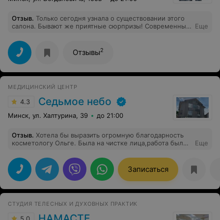
Отзыв
.
Только сегодня узнала о существовании этого
салона. Бывают же приятные сюрпризы! Современный
Еще
дизайн, все без исключения сотрудники дружелюбны и
внимательны, приятная атмосфера. Делала
окрашивание и стрижку - профессионализм мастера
2
Отзывы
также на 5+. Рекомендую!
МЕДИЦИНСКИЙ ЦЕНТР
Седьмое небо
4.3
Минск, ул. Халтурина, 39
до 21:00
Отзыв
.
Хотела бы выразить огромную благодарность
косметологу Ольге. Была на чистке лица,работа была
Еще
сделана очень качественно и профессионально. На
утро остались лишь небольшие следы. Если у кого-то
есть проблемы и вы ищете хорошего косметолога,то
Записаться
Ольга,это тот специалист,которого вы искали.
СТУДИЯ ТЕЛЕСНЫХ И ДУХОВНЫХ ПРАКТИК
НАМАСТЕ
5.0