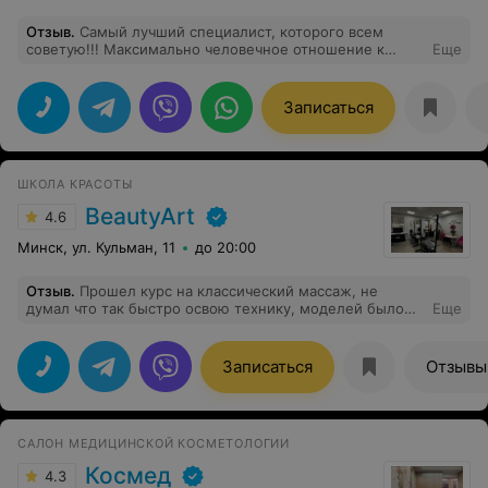
Отзыв
.
Самый лучший специалист, которого всем
советую!!! Максимально человечное отношение к
Еще
людям; помнит что ты ей говорил о своем состоянии
даже через полгода. Всем рекомендую!
Записаться
ШКОЛА КРАСОТЫ
BeautyArt
4.6
Минск, ул. Кульман, 11
до 20:00
Отзыв
.
Прошел курс на классический массаж, не
думал что так быстро освою технику, моделей было
Еще
достаточно 3 часа практики каждое занятие,
относились с понимание и если в день занятий не
получалось прийти, переносили на удобное мне
Записаться
Отзывы
время, дальше с большим удовольствием пойду
обучатся.
САЛОН МЕДИЦИНСКОЙ КОСМЕТОЛОГИИ
Космед
4.3