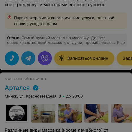
спектром услуг и мастерами высокого уровня
Парикмахерские и косметические услуги, ногтевой
сервис, уход за телом
Отзыв
.
Самый лучший мастер по массажу. Делает
очень качественный массаж и от души, прорабатывает
Еще
все зоны внимательно, прислушивается к пожеланиям,
профессионально. Я долго искала "своего мастера" и
сходила к разным мастерам не раз, но везде были
Записаться онлайн
Зад
нюансы, и в этом и в других салонах в нашем районе.
Эдуард - лучший. Спасибо!
МАССАЖНЫЙ КАБИНЕТ
Арталея
Минск, ул. Краснозвездная, 8
до 20:00
Различные виды массажа (кроме лечебного) от