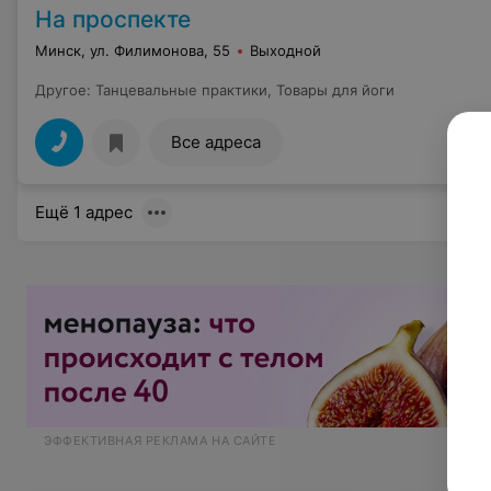
На проспекте
Минск, ул. Филимонова, 55
Выходной
Другое
:
Танцевальные практики
,
Товары для йоги
Все адреса
Ещё 1 адрес
ЭФФЕКТИВНАЯ РЕКЛАМА НА САЙТЕ