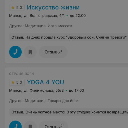
Искусство жизни
5.0
Минск, ул. Волгоградская, 4/1
до 22:00
Другое
:
Медитация
,
Йога-массаж
Отзыв
.
На днях прошла курс "Здоровый сон. Снятие тревоги" в Исскуство Жизни. Мне удалось хорошо расслабиться на самом курсе и почувствовать себя лучше. Но как сказала учитель, курс не закончился в третий день, а он только начался. И это правда! Ко мне приходят осознания-как важно наладить свой сон, чтобы быть эффективным и продуктивным в жизни, как важно соблюдать режим питания, не кушать за 4 часа до сна, как важно правильно готовить себя ко сну, как же важно ложиться раньше и вставать раньше. У меня есть вопросы с кишечником и пищеварением, но соблюдая рекомендации на курсе я почувствовала себя очень легко и сейчас поставила себе задачу - с помощью домашних практик и дыхательн
1
Отзывы
СТУДИЯ ЙОГИ
YOGA 4 YOU
5.0
Минск, ул. Филимонова, 55/3
до 17:00
Другое
:
Медитация
,
Товары для йоги
Отзыв
.
Очень уютное место! В эту студию хочется возвращаться! Спокойный интерьер, всегда чисто, группы небольшие, для меня, как для новичка это важно! После занятия можно остаться
2
Отзывы