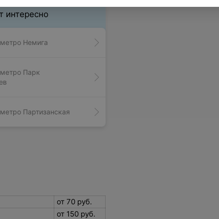
т интересно
 метро Немига
 метро Парк
ев
 метро Партизанская
от 70 руб.
от 150 руб.