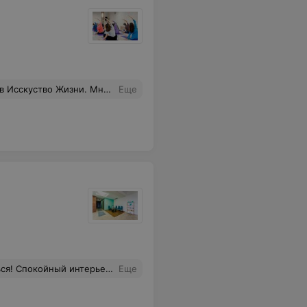
ых техник, кот нам дали в пользование на курсе я планирую привести свой сон и режим в полный порядок за несколько недель. Курс дал огромную мотивацию мне! А этот ритуал практик перед сном- такая нежная и приятная забота о себе! Мне нравится это делать и так ч чувствую, что люблю себя!!!
Еще
 на чай - все располагает к тому, чтобы расслабиться и уделить время себе!
Еще