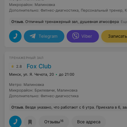
Микрорайон
:
Малиновка
Дополнительно
:
Фитнес-диагностика
,
Персональный тренер
,
К
Отзыв
.
Отличный тренажерный зал, душевная атмосфера
Ещ
Telegram
Viber
Записать
ТРЕНАЖЕРНЫЙ ЗАЛ
Fox Club
2.8
Минск, ул. Я. Чечота, 20
до 21:00
Метро
:
Малиновка
Микрорайон
:
Брилевичи
,
Малиновка
Дополнительно
:
Фитнес-диагностика
Отзыв
.
Везде указано, что работают с 6 утра. Приехала в 6, з
16
Отзывы
Все адреса