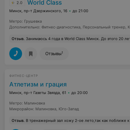
World Class
2.0
Минск, пр-т Дзержинского, 16
до 21:00
Метро
:
Грушевка
Дополнительно
:
Фитнес-диагностика
,
Персональный тренер
,
К
Отзыв
.
Занимаюсь 4 года в World Class Минск. До этого 20 лет жила в России и посещала клубы сети World Class в Москве и Сочи. В сравнении клуб в Минске сильно проигрыват. Уровень подготовки тренеров групповых программ низкий. Групповве программы в вечерние часы однообразные. Все расписание напичкано тренировкой Body Pump с одним и тем же набором упражнений. Тренеры не умеют организовать интересную силовую тренировку. Тренеры не умеют работать под музыкальный квадрат, тренеры не умеют делать интересные связки для эффективной проработки мышц. Цель - дать максимальную нагрузку с максимальным весом, не обращая внимание на разный уровень подготовки клиентов. При личной беседе 
1
Отзывы
ФИТНЕС-ЦЕНТР
Атлетизм и грация
Минск, пр-т Газеты Звязда, 61
до 20:00
Метро
:
Малиновка
Микрорайон
:
Малиновка
,
Юго-Запад
Отзыв
.
В тренажерный зал хожу 2-ое лето,так как поближе к дому.И вот что я могу сказать: зал мне очень нравится, тренера отличные, знают свое дело и всегда дают советы.Хожу в первой половине дня и места мне всегда хватает, очередь на тренаж