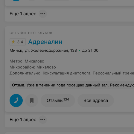
Ещё 1 адрес
СЕТЬ ФИТНЕС-КЛУБОВ
Адреналин
3.4
Минск, ул. Железнодорожная, 138
до 21:00
Метро
:
Михалово
Микрорайон
:
Михалово
Дополнительно
:
Консультация диетолога
,
Персональный трен
Отзыв
.
Уже в течении года посещаю данный зал. Рекомендую данный клуб, всем кто хочет заниматься спорто
134
Отзывы
Все адреса
Ещё 1 адрес