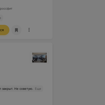
россфит
е
ся
ал закрыт. Не советую.
Еще