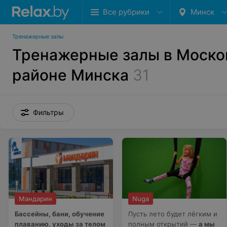
Все рубрики
Минск
Тренажерные залы
Тренажерные залы в Моско
районе Минска
31
Фильтры
Мандарин
Nuga
Бассейны, бани, обучение
Пусть лето будет лёгким и
плаванию, уходы за телом
полным открытий —
а мы