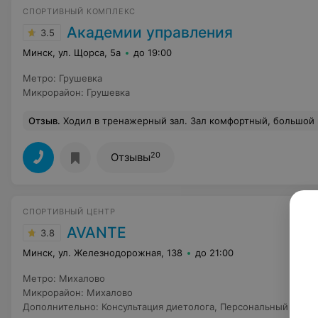
СПОРТИВНЫЙ КОМПЛЕКС
Академии управления
3.5
Минск, ул. Щорса, 5а
до 19:00
Метро
:
Грушевка
Микрорайон
:
Грушевка
Отзыв
.
Ходил в тренажерный зал. Зал комфортный, большой гантельный ряд, есть основные тренажеры, беговые дорожки. Для студентов висят разнообразные программы тренировок. В зале постоянно находится инструктор, который объяснит и поможет. Душевые кабинки, есть фен, умывальник - все в хорошем состоянии. Для меня 2 минуса - система оплаты - 
20
Отзывы
СПОРТИВНЫЙ ЦЕНТР
AVANTE
3.8
Минск, ул. Железнодорожная, 138
до 21:00
Метро
:
Михалово
Микрорайон
:
Михалово
Дополнительно
:
Консультация диетолога
,
Персональный трен