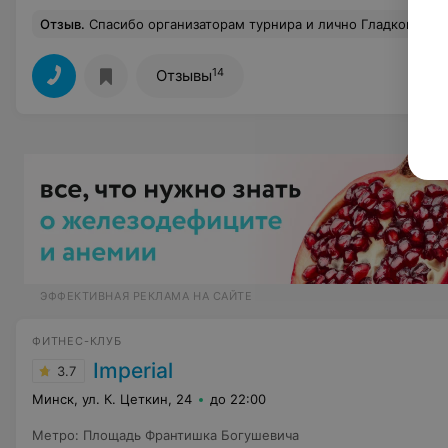
Отзыв
.
Спасибо организаторам турнира и лично Гладкову Э.О! Спасибо за судей во врем
14
Отзывы
ЭФФЕКТИВНАЯ РЕКЛАМА НА САЙТЕ
ФИТНЕС-КЛУБ
Imperial
3.7
Минск, ул. К. Цеткин, 24
до 22:00
Метро
:
Площадь Франтишка Богушевича