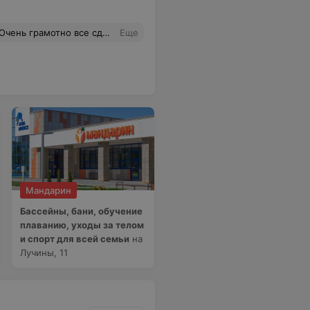
ься, а жену на пилатес отправлю когда откроется! И все друг дружку видят ) Класс
Еще
Мандарин
Бассейны, бани, обучение
плаванию, уходы за телом
и спорт для всей семьи
на
Лучины, 11