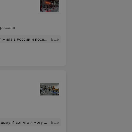
россфит
с тренерами часто употребляются фразы "мы не обязаны". Мы не обязаны работать под музыку, мы не обязаны менять релизы чаще 1 раза в месяц, мы не обязаны подстраивать под кого-то расписание, у нас все согласовано с куратором из Москвы. Абсолютно отсутствует клиентоориентированность.
Еще
еры не большая, играет хорошая музыка, и никогда не было проблем со шкафчиками, вообщем я доволен.
Еще