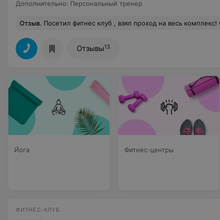
Дополнительно
:
Персональный тренер
Отзыв
.
Посетил фитнес клуб , взял проход на весь комплекс! Очень грамотно все сделано , можно занимать любым видом спорта и все локации просматриваются! Беру свою семью, ребенка в бассейн , сам качат
13
Отзывы
Йога
Фитнес-центры
ФИТНЕС-КЛУБ