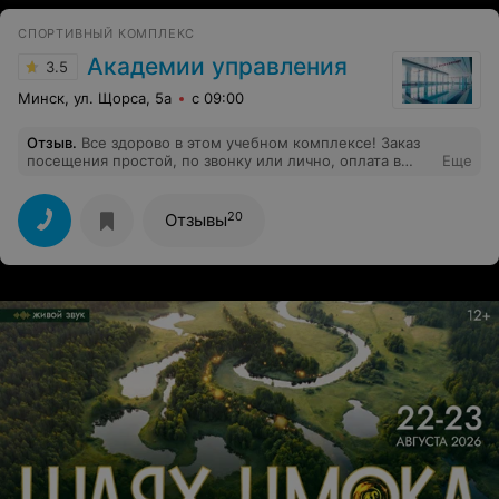
было посещать данный комплекс.
СПОРТИВНЫЙ КОМПЛЕКС
Академии управления
3.5
Минск, ул. Щорса, 5а
с 09:00
Отзыв
.
Все здорово в этом учебном комплексе! Заказ
посещения простой, по звонку или лично, оплата в
Еще
комплексе только карточкой, наличными можно
оплатить, но в соседнем входе, можно в банке, можно
интернете. В целом чисто, тепло , отношение
20
Отзывы
действительно хорошее и внимательное к человеку.
Справка нужна в бассейн.