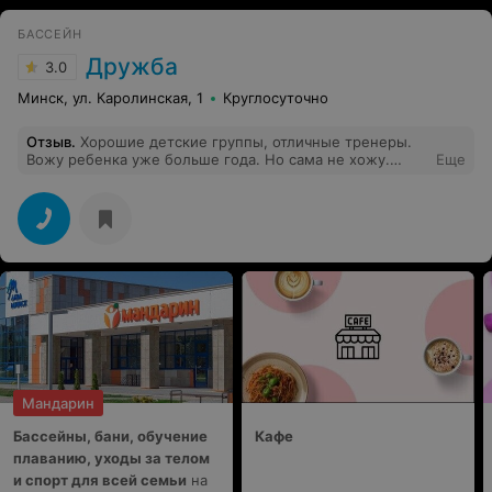
БАССЕЙН
Дружба
3.0
Минск, ул. Каролинская, 1
Круглосуточно
Отзыв
.
Хорошие детские группы, отличные тренеры.
Вожу ребенка уже больше года. Но сама не хожу.
Еще
Взрослому в этот бассейн, боюсь, не пробиться. И
обслуживание совершенно "советское", в плохом
смысле этого слова.
Мандарин
Бассейны, бани, обучение
Кафе
плаванию, уходы за телом
и спорт для всей семьи
на