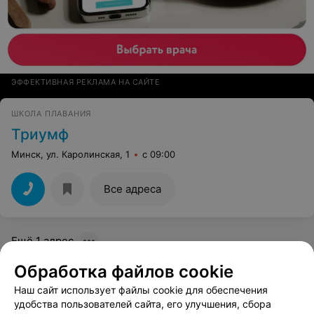
ЭФФЕКТИВНАЯ РЕКЛАМА НА САЙТЕ
ШКОЛА ПЛАВАНИЯ
Триумф
Минск, ул. Каролинская, 1
с 09:00
Все адреса
Ещё 1 адрес
Обработка файлов cookie
ДЕТСКИЙ БАССЕЙН
Наш сайт использует файлы cookie для обеспечения
Akula (Акула)
удобства пользователей сайта, его улучшения, сбора