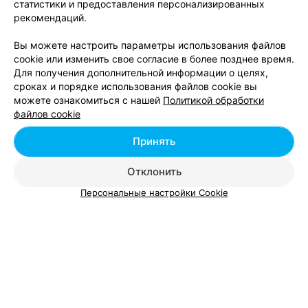
статистики и предоставления персонализированных
Минск, ул. Уманская, 65
с 09:00
рекомендаций.
Все адреса
Вы можете настроить параметры использования файлов
cookie или изменить свое согласие в более позднее время.
Для получения дополнительной информации о целях,
сроках и порядке использования файлов cookie вы
можете ознакомиться с нашей
Политикой обработки
Смотрите также
файлов cookie
Принять
Центры йоги в Московском районе Минска
Отклонить
Тренажерные залы в Московском районе
Персональные настройки Cookie
Минска
Аквааэробика в Московском районе Минска
Вам будет интересно