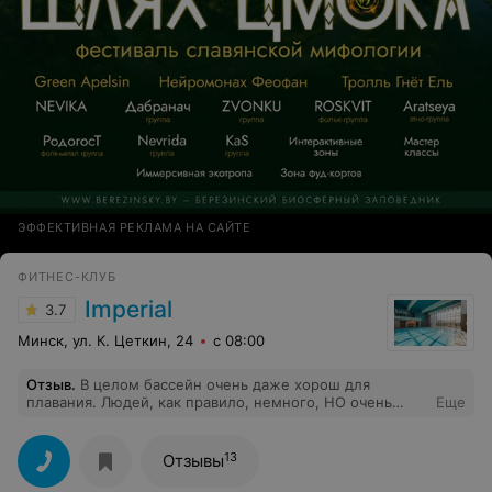
ЭФФЕКТИВНАЯ РЕКЛАМА НА САЙТЕ
ФИТНЕС-КЛУБ
Imperial
3.7
Минск, ул. К. Цеткин, 24
с 08:00
Отзыв
.
В целом бассейн очень даже хорош для
плавания. Людей, как правило, немного, НО очень
Еще
регулярная проблема отсутствия полотенец. Из 5 раз 2
приходится вытираться полотенцами для рук/лица.
Иногда даже этих полотенец нет. Неприятно, когда
13
Отзывы
специально после работы вечером приехал/пришёл
поплавать, а приходится разворачиваться. Несмотря на