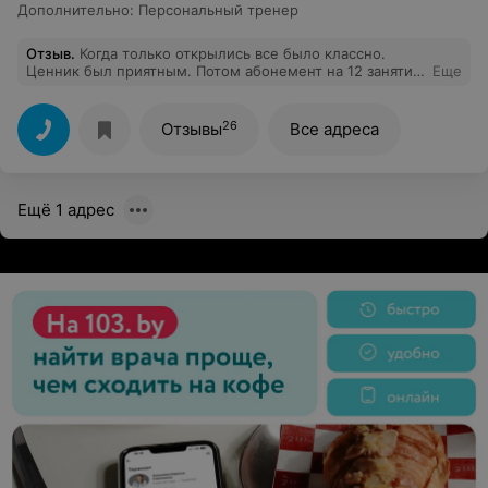
Дополнительно
:
Персональный тренер
Отзыв
.
Когда только открылись все было классно.
Ценник был приятным. Потом абонемент на 12 занятий
Еще
убрали, как раз на месяц занятий хватало. +100 000
разовое посещение стало, ребята вы че? Как
альтернативу нашел 2 зала, один 45 000 разовое,
26
Отзывы
Все адреса
второй 50 000. p.s зал хороший, но с нашими зп там
нечего делать
Ещё 1 адрес