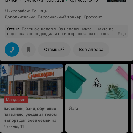
Минск, Игуменский тракт, 22В
Круглосуточно
Микрорайон
:
Лошица
Дополнительно
:
Персональный тренер
,
Кроссфит
Отзыв
.
Посещаю неделю. За неделю никто... никто из
персонала не подходил и не интересовался от слова
Еще
ничем! Впечатление, что дежурных тренеров там нет.
Вот тебе зал.. занимайся... мы тебя не видим. Меня это
даже немного шокировало. Не потому что мне это
85
Отзывы
Все адреса
нужно... но все таки... люди тренеры вы где???? Или
только за доп плату??? Я не говорю о тренировках, но
подойти.. подсказать.. посоветовать... это отсутствует.
Но сам зал, оборудование хорошие.
Мандарин
Бассейны, бани, обучение
Йога
плаванию, уходы за телом
и спорт для всей семьи
на
Лучины, 11