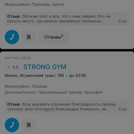
Микрорайон
:
Пулихова
,
Центр
Отзыв
.
Обожаю dvor и все, что с ним связано.Это не
просто место, где можно заниматься любимым
Еще
спортом и приводить себя в форму к лету,но и крутые
ребята и "своя" тусовка.
3
Отзывы
ФИТНЕС КЛУБ
STRONG GYM
3.0
Минск, Игуменский тракт, 16б
до 20:00
Микрорайон
:
Лошица
Дополнительно
:
Персональный тренер
,
Кроссфит
Отзыв
.
Хочу выразить огромную благодарность своему
тренеру зала stronggym Александре Клименок, за
Еще
профессионализм, индивидуальный подход, позитив и
поддержку. С таким тренером тренировки - в
удовольствие. Занимаюсь с Сашей уже полтора года и
благодаря ей добилась результата которого люди
годами не могут добиться. Отрегулировала моё