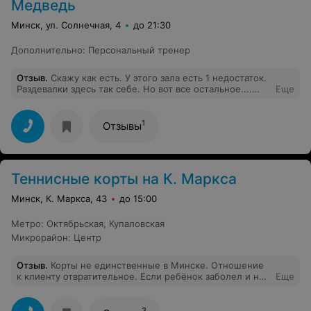
Медведь
Минск, ул. Солнечная, 4
до 21:30
Дополнительно
:
Персональный тренер
Отзыв
.
Скажу как есть. У этого зала есть 1 недостаток.
Раздевалки здесь так себе. Но вот все остальное....
Еще
просто замечательно. Замечательные, не убитые,
профессиональные тренажеры. Причем их огромное
количество. Отличный гантельный ряд. Начиная от 1 кг,
1
Отзывы
заканчивая 55 кг. Много железа.Никогда не бывает
такого, что бы кому-то чего-то не хватило. И главное
психологический комфорт. Большое, просторное
помещение, кондиционеры, никогда ни душно ни
Теннисные корты на К. Маркса
холодно, всегда хорошо. Не знаю почему так. Но
побывал во многих залах Минска,а как магнитом тянет
Минск, К. Маркса, 43
до 15:00
туда.
Метро
:
Октябрьская
,
Купаловская
Микрорайон
:
Центр
Отзыв
.
Корты не единственные в Минске. Отношение
к клиенту отвратительное. Если ребёнок заболел и не
Еще
может прийти на тренировку, то время продаётся,
хотя ходили до этого исправно. Ушли в Смену....
СУПЕР!!!!!
3