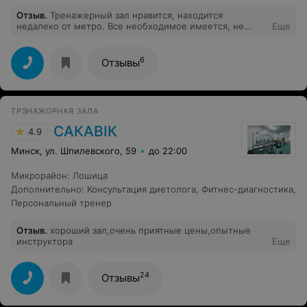
Отзыв
.
Тренажерный зал нравится, находится
недалеко от метро. Все необходимое имеется, не
Еще
нужно ждать по подолгу тренажеры. Персонал очень
дружелюбный, тренеры без проблем могут
проконсультировать по технике выполнения
6
Отзывы
упражнений. В общем отлично! Хорошее место, чтобы
поддерживать себя в форме)
ТРЭНАЖОРНАЯ ЗАЛА
САКАВІК
4.9
Минск, ул. Шпилевского, 59
до 22:00
Микрорайон
:
Лошица
Дополнительно
:
Консультация диетолога
,
Фитнес-диагностика
,
Персональный тренер
Отзыв
.
хороший зал,очень приятные цены,опытные
инструктора
Еще
24
Отзывы