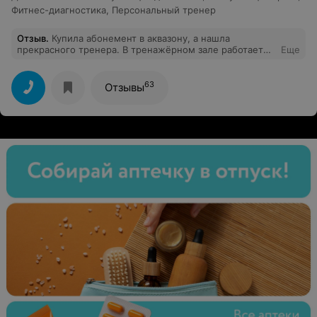
Фитнес-диагностика
,
Персональный тренер
Отзыв
.
Купила абонемент в аквазону, а нашла
прекрасного тренера. В тренажёрном зале работает
Еще
один тренер, но это профессионал своего дела. Илья,
большое спасибо за продуктивные тренировки! Очень
понравился индивидуальный подход и внимательное
63
Отзывы
отношение! Теперь ходим к нему вдвоем с сыном.