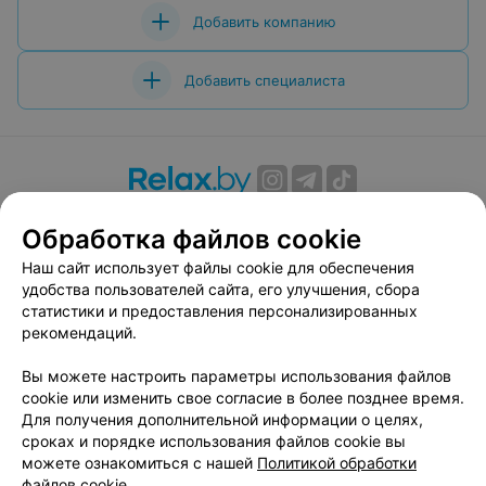
Добавить компанию
Добавить специалиста
О проекте
Новости проекта
Размещение рекламы
Обработка файлов cookie
Вакансии
Публичный договор
Способы оплаты
Наш сайт использует файлы cookie для обеспечения
Публичный договор по использованию сервиса
удобства пользователей сайта, его улучшения, сбора
«Афиша»
статистики и предоставления персонализированных
Пользовательское соглашение
рекомендаций.
Написать в поддержку
Вы можете настроить параметры использования файлов
Связаться по вопросам сотрудничества
cookie или изменить свое согласие в более позднее время.
Написать руководителю relax.by
Для получения дополнительной информации о целях,
сроках и порядке использования файлов cookie вы
Персональные настройки cookie
можете ознакомиться с нашей
Политикой обработки
Обработка персональных данных
файлов cookie