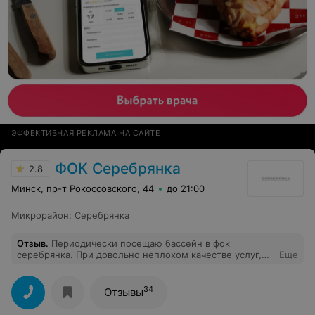
ЭФФЕКТИВНАЯ РЕКЛАМА НА САЙТЕ
ФОК Серебрянка
2.8
Минск, пр-т Рокоссовского, 44
до 21:00
Микрорайон
:
Серебрянка
Отзыв
.
Периодически посещаю бассейн в фок
серебрянка. При довольно неплохом качестве услуг,
Еще
удивляет поведение некоторых работников. То
уборщица зимой в раздевалке окна открывает, не
обращая внимание на выходящих из душа людей, то
34
Отзывы
работники откровенно хамят. При очередном
посещении фок осталась крайне недовольна