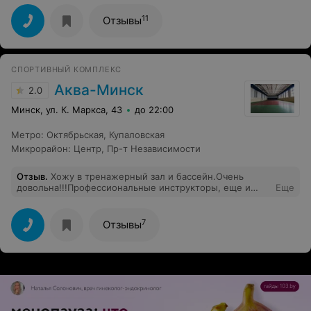
меня очень порадовало) Занимаюсь сама, но
дежурные тренера всегда готовы помочь если что-то
11
Отзывы
нужно!единственный минус не понравилось что
занятия в абонементе с "нормальной" ценой только до
4 ,а одноразовое занятие очень дорогое. приходится
после работы заходить в другой зал!Хорошо бы это
СПОРТИВНЫЙ КОМПЛЕКС
исправить ))
Аква-Минск
2.0
Минск, ул. К. Маркса, 43
до 22:00
Метро
:
Октябрьская
,
Купаловская
Микрорайон
:
Центр
,
Пр-т Независимости
Отзыв
.
Хожу в тренажерный зал и бассейн.Очень
довольна!!!Профессиональные инструкторы, еще и
Еще
очень приветливые люди!!))Каждый раз как прихожу,
заряжаюсь положительными эмоциями, отличным
настроением и физически чувствую себя
7
Отзывы
замечательно!!!)Спасибо!