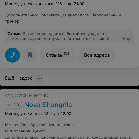
Минск, ул. Маяковского, 115
до 21:00
Дополнительно
:
Консультация диетолога
,
Персональный
тренер
Отзыв
.
В свете последних событий хочу сделать
замечания руководству зала. Антисептик на такой
Еще
большой зал установлен в одном месте у входа.
Полотенец бумажных вечно нет, да к и самому
устройству нужно хорошо приложиться, чтобы бумагу
134
Отзывы
Все адреса
из него выкрутить. Организуйте, пожалуйста, хотя бы
несколько точек для обработки рук в зале. Постоянно
закрыты окна, приходится открывать самостоятельно.
Кардиотренажеры стоят "плечом к плечу" друг к другу.
Ещё 1 адрес
Поставьте их на расстоянии 1.5 м друг от друга,
пожалуйста. Про кварцевые лампы даже писать нет,
видимо, смысла, раз на антисептике экономите.
Пожалуйста, сделайте вид, хотя бы, что Вам не
СПА-САЛОН И ФИТНЕС
безразличны безопасность и здоровье ваших клиентов.
Nova Shangrila
3.8
Минск, ул. Кирова, 13
до 22:00
Метро
:
Октябрьская
,
Купаловская
Микрорайон
:
Центр
Дополнительно
:
Консультация диетолога
,
Консультация врача
,