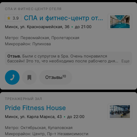
СПА И ФИТНЕС-ЦЕНТР ОТЕЛЯ
СПА и фитнес-центр отеля «Пекин»
3.9
Минск, ул. Красноармейская, 36
до 21:00
Метро
:
Первомайская
,
Пролетарская
Микрорайон
:
Пулихова
Отзыв
.
Были с супругом в Spa. Очень понравился
бассейн! Это то, что необходимо после рабочего дня.
Еще
Вечер был дополнен прекрасным китайским массажем
у мастера по имени Антон!
10
Отзывы
ТРЕНАЖЕРНЫЙ ЗАЛ
Pride Fitness House
Минск, ул. Карла Маркса, 43
до 22:00
Метро
:
Октябрьская
,
Купаловская
Микрорайон
:
Центр
,
Пр-т Независимости