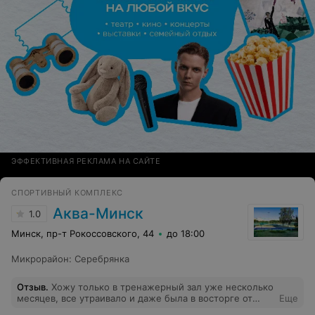
ЭФФЕКТИВНАЯ РЕКЛАМА НА САЙТЕ
СПОРТИВНЫЙ КОМПЛЕКС
Аква-Минск
1.0
Минск, пр-т Рокоссовского, 44
до 18:00
Микрорайон
:
Серебрянка
Отзыв
.
Хожу только в тренажерный зал уже несколько
месяцев, все утраивало и даже была в восторге от
Еще
самого зала! Он огромный и все тренажеры новые ,что