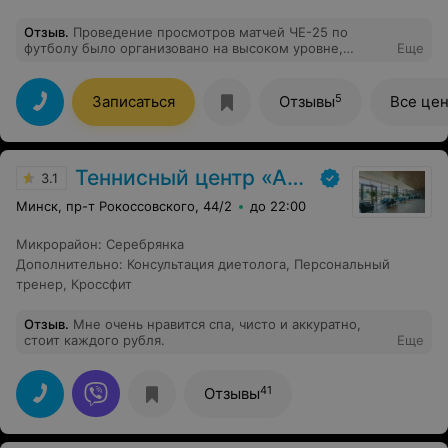
Отзыв
.
Проведение просмотров матчей ЧЕ-25 по
футболу было организовано на высоком уровне,
Еще
удобно и комфортно. Большое количество точек
питания, удобное размещение зрителей, доступная
парковка. Однозначно 5 заезд!
5
Записаться
Отзывы
Все це
Теннисный центр «Аква-Минск»
3.1
Минск, пр-т Рокоссовского, 44/2
до 22:00
Микрорайон
:
Серебрянка
Дополнительно
:
Консультация диетолога
,
Персональный
тренер
,
Кроссфит
Отзыв
.
Мне очень нравится спа, чисто и аккуратно,
стоит каждого рубля.
Еще
41
Отзывы