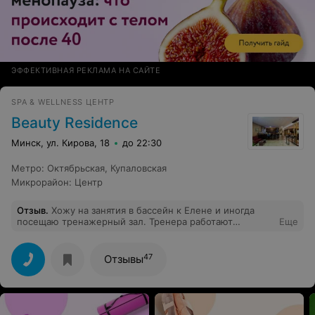
ЭФФЕКТИВНАЯ РЕКЛАМА НА САЙТЕ
SPA & WELLNESS ЦЕНТР
Beauty Residence
Минск, ул. Кирова, 18
до 22:30
Метро
:
Октябрьская
,
Купаловская
Микрорайон
:
Центр
Отзыв
.
Хожу на занятия в бассейн к Елене и иногда
посещаю тренажерный зал. Тренера работают
Еще
отлично. Занятия хорошие. Зал устраивал полностью,
но потом его еще и обновили, так что тем более
нареканий нет! Из недостатков: сказали, что
47
Отзывы
закрывается бассейн на месяц, это стандартная
профилактика и чистка, но не представляю как я буду
этот месяц без занятий! ))) Все очень здорово) буду
ходить и дальше!