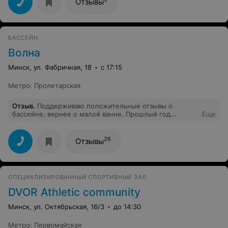
Отзывы
БАССЕЙН
Волна
Минск, ул. Фабричная, 18
с 17:15
Метро
:
Пролетарская
Отзыв
.
Поддерживаю положительные отзывы о
бассейне, вернее о малой ванне. Прошлый год
Еще
занимались у тренера Лебедевой, отлично дополнили
навыки плавания (и тренер знал всех детей по
именам, что бы там ни говорили). В этом году, к
26
Отзывы
сожалению, к ней не попали, зато будем ходить к
Зухре Равильевне. Надеюсь еще больше повысить
профессионализм! Главное, ваше отношение и к
бассейну и к занятиям и настрой ребенка. А так - все
СПЕЦИАЛИЗИРОВАННЫЙ СПОРТИВНЫЙ ЗАЛ
прекрасно!
DVOR Athletic community
Минск, ул. Октябрьская, 16/3
до 14:30
Метро
:
Первомайская