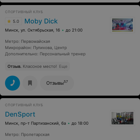
администратором Попковой Жанной. Вместо
нахождения путей решения возникшей у меня
СПОРТИВНЫЙ КЛУБ
ситуации, работник стала говорить мне, что я несу
чушь и т.п. Возникло ощущение, что работник
Moby Dick
5.0
абсолютна не заинтересована в клиентах.
Администраторы фок говорят абсолютно
Минск, ул. Октябрьская, 16
до 21:00
противоречивую информацию, а потом не хотят решать
возникающие проблемы.
Метро
:
Первомайская
Микрорайон
:
Пулихова
,
Центр
Дополнительно
:
Персональный тренер
Отзыв
.
Классное место!
Еще
57
Отзывы
СПОРТИВНЫЙ КЛУБ
DenSport
Минск, пр-т Партизанский, 6а
до 18:00
Метро
:
Пролетарская