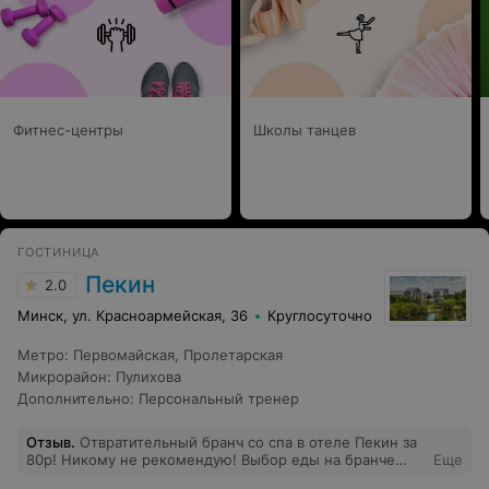
Фитнес-центры
Школы танцев
ГОСТИНИЦА
Пекин
2.0
Минск, ул. Красноармейская, 36
Круглосуточно
Метро
:
Первомайская
,
Пролетарская
Микрорайон
:
Пулихова
Дополнительно
:
Персональный тренер
Отзыв
.
Отвратительный бранч со спа в отеле Пекин за
80р! Никому не рекомендую! Выбор еды на бранче
Еще
невелик, ничего вкусного там не нашли, два года назад