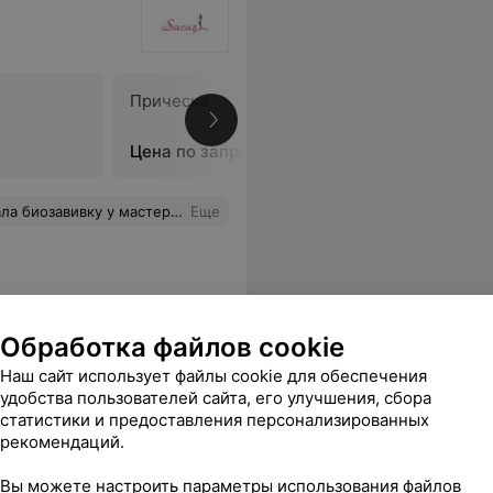
Прическа
Мелирова
Цена по запросу
Цена по 
могу приехать на платную укладку. Ребята у вас все хорошо? Я у вас ничего не требовала, просто спросила совет мастера! Хотя тут откровенно ее косяк. Больше туда ни ногой. И никому не советую. Хорошего мастера по завивкам больше нет, а вас еще и сделают виноватой в пакле на голове.
Еще
Обработка файлов cookie
Наш сайт использует файлы cookie для обеспечения
удобства пользователей сайта, его улучшения, сбора
статистики и предоставления персонализированных
рекомендаций.
Вы можете настроить параметры использования файлов