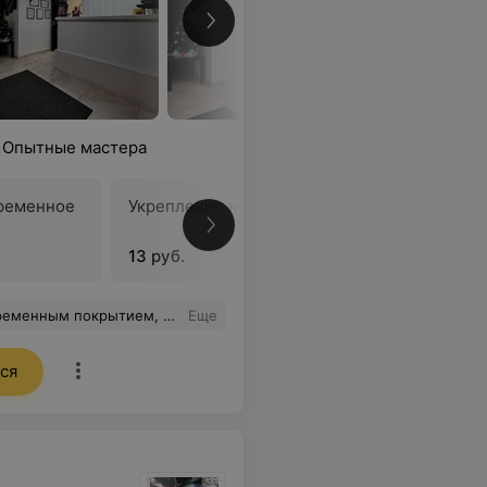
. Опытные мастера
ременное
Укрепление ногтей
Ремонт н
13 руб.
5 руб.
орые работы Виктории, остальные фото к сожалению не сохранила. Восторг! Салону - процветания. И как пожелания - внедрить бонусы и скидки постоянным клиентам:))
Еще
ся