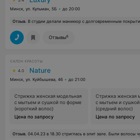
3.4
Минск, ул. Кульман, 5Б
до 20:00
Отзыв
.
В студии делали маникюр с долговременным покрытием. Мастер испортила ногтевую пластину. Теперь необходимо срастить полностью ноготь, чтобы была возможность снова п
6
Отзывы
САЛОН КРАСОТЫ
Nature
4.0
Минск, ул. Куйбышева, 46
до 21:00
Стрижка женская модельная
Стрижка женская 
с мытьем и сушкой по форме
с мытьем и сушкой
(короткий волос)
(средний волос)
Цена по запросу
Цена по запросу
Отзыв
.
04.04.23 в 18.30 стриглась в элит зале. Были волосы чуть выше плеч, ровный срез, густые кончики. Обговорили, что хочу так же, только короче. Поначалу все было нормально, потом мастер начала поднимать пряди вверх и делать их короче. Я не понимала какой будет результат, поэтому постеснялась 