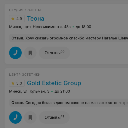
СТУДИЯ КРАСОТЫ
Теона
4.9
Минск, пр-т Независимости, 48а
до 18:00
Отзыв
.
Хочу сказать огромное спасибо мастеру Наталье Шевченко, была у неё на сложном окрашивании и стрижке. Я в восторге от проделанной работы, результат оправд
99
Отзывы
ЦЕНТР ЭСТЕТИКИ
Gold Estetic Group
5.0
Минск, ул. Кульман, 3
до 21:00
Отзыв
.
Сегодня была в данном салоне на массаже «стоп-стресс». Сказать, что мне очень понравилось - не сказать ничего. В восторге от процедуры и профессионализма мастера (к сожалению
41
Отзывы