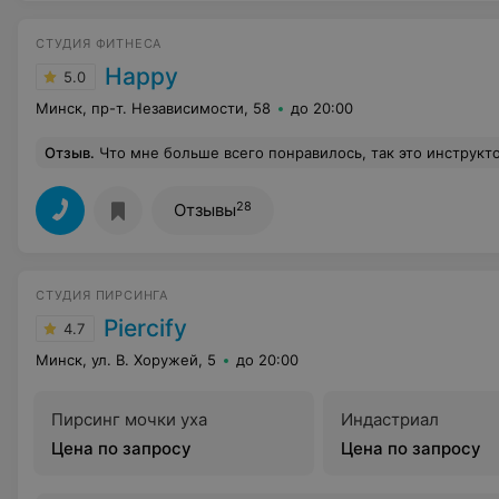
СТУДИЯ ФИТНЕСА
Happy
5.0
Минск, пр-т. Независимости, 58
до 20:00
Отзыв
.
Что мне больше всего понравилось, так это инструктор! Была еще только на двух занятиях, и пока не запомнила имя, поэтому маленькая просьба к руководству - крепить девушкам бейджики с именами. А вообще студия замечательная, нес
28
Отзывы
СТУДИЯ ПИРСИНГА
Piercify
4.7
Минск, ул. В. Хоружей, 5
до 20:00
Пирсинг мочки уха
Индастриал
Цена по запросу
Цена по запросу