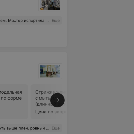
окрыть гель-лаком. Не советую. Тем более цены в салоне очень завышены.
Еще
модельная
Стрижка женская модельная
Стрижка 
 по форме
с мытьем и сушкой по форме
с мытьем
(длинный волос)
(очень д
Цена по запросу
Цена по 
остановить ее. В итоге я имею неровную стрижку, слева волосы длинее, по всей голове выбраны пряди и пострижены на уровне ушей
Еще