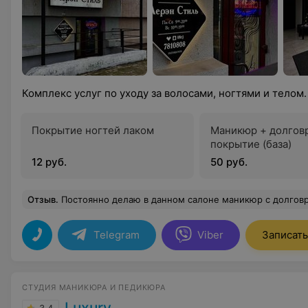
Комплекс услуг по уходу за волосами, ногтями и телом
Покрытие ногтей лаком
Маникюр + долгов
покрытие (база)
12 руб.
50 руб.
Отзыв
.
Постоянно делаю в данном салоне маникюр с долговременным покрытием, уже была у всех мастеров, но вот уже несколько месяцев делаю маникюр у Виктории. Молодая, очень старательная девочка, любит свое дело, а это всегда приятно, когда человеку нравится то, чем он занимается. Я довольна результатом и сам салон-очень приятное место, все доброжелательны и душевны. На фото только некот
Telegram
Viber
Записать
СТУДИЯ МАНИКЮРА И ПЕДИКЮРА
Luxury