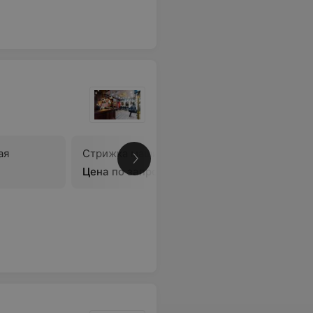
ая
Стрижка машинкой
Бритье г
Цена по запросу
Цена по 