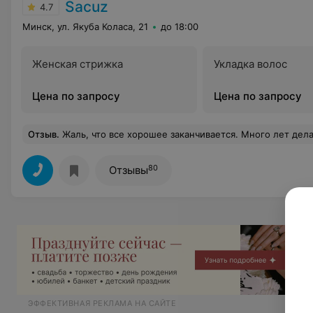
Sacuz
4.7
Минск, ул. Якуба Коласа, 21
до 18:00
Женская стрижка
Укладка волос
Цена по запросу
Цена по запросу
Отзыв
.
Жаль, что все хорошее заканчивается. Много лет делала биозавивку у мастера Джульетты в этом салоне, не без нюансов, но в целом все устраивало. Мастер уволилась и пришлось идти к другому мастеру Наталье. После процедуры волосы местами стали как пакля, просто сбитый пушистый комочек, без намека на завиток. Все отработанные методы реанимации не помогли, маски, масла и т.п. Написала в салон, может мастер посоветует, что я могу еще сделать? И тут как посыпались обвинения администратора: И причесываюсь я не так, и ухаживаю я плохими средствами, и укладываю тоже не тем. И вообще, это я не вижу завитки в этой пакле, а они есть! Ладно, так и быть я 
80
Отзывы
ЭФФЕКТИВНАЯ РЕКЛАМА НА САЙТЕ