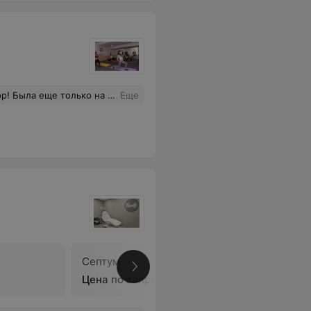
мотря на небольшой зал, все помещаются, тренер уделяет внимание всем, цена на абонемент невысокая.
Еще
Септум
Пирсинг 
Цена по запросу
Цена по 