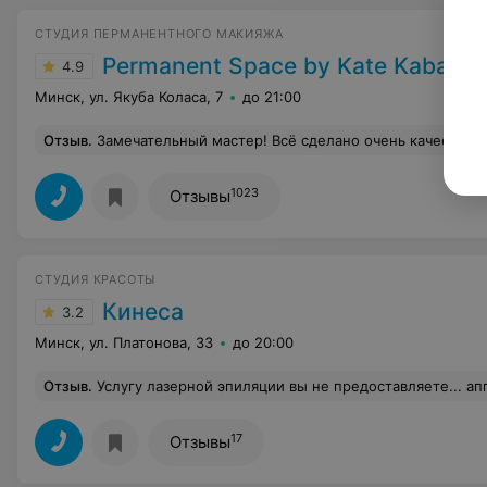
СТУДИЯ ПЕРМАНЕНТНОГО МАКИЯЖА
Permanent Space by Kate Kabako
4.9
Минск, ул. Якуба Коласа, 7
до 21:00
Отзыв
.
Замечательный мастер! Всё сделано очень качествен
1023
Отзывы
СТУДИЯ КРАСОТЫ
Кинеса
3.2
Минск, ул. Платонова, 33
до 20:00
Отзыв
.
Услугу лазерной эпиляции вы не предоставляете... аппараты, которые стоят у вас в студии предназначены для фотоэпиляции. У данных двух видов э
17
Отзывы