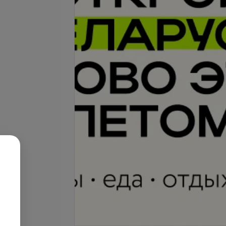
ние волос
Окрашивание волос в один
тон
запросу
Цена по запросу