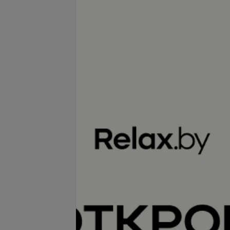
оловы
Стрижка детская
запросу
Цена по запросу