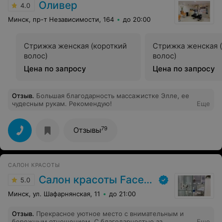
Оливер
4.0
Минск, пр-т Независимости, 164
до 20:00
Стрижка женская (короткий
Стрижка женская 
волос)
волос)
Цена по запросу
Цена по запросу
Отзыв
.
Большая благодарность массажистке Элле, ее
чудесным рукам. Рекомендую!
Еще
79
Отзывы
САЛОН КРАСОТЫ
Салон красоты FaceЛik
5.0
Минск, ул. Шафарнянская, 11
до 21:00
Отзыв
.
Прекрасное уютное место с внимательным и
бережным отношением. С благодарностью за
Еще