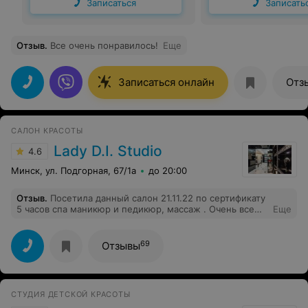
Записаться
Записать
Отзыв
.
Все очень понравилось!
Еще
Записаться онлайн
Отз
САЛОН КРАСОТЫ
Lady D.I. Studio
4.6
Минск, ул. Подгорная, 67/1а
до 20:00
Отзыв
.
Посетила данный салон 21.11.22 по сертификату
5 часов спа маникюр и педикюр, массаж . Очень все
Еще
понравилось, персонал чудесный, вежливый. Провела
5 часов в релаксе , спасибо вам) Если кто будет брать
сертификат, туда входит простой маникюр, но по
69
Отзывы
желанию можно будет доплатить и покрыть гель
-лаком. Надеюсь посещу данный салон ещё раз.
СТУДИЯ ДЕТСКОЙ КРАСОТЫ