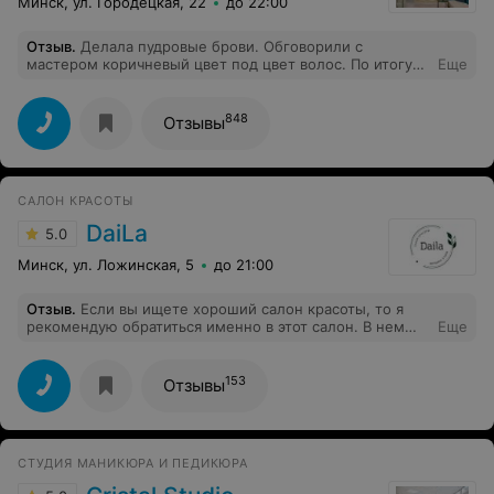
Минск, ул. Городецкая, 22
до 22:00
Отзыв
.
Делала пудровые брови. Обговорили с
мастером коричневый цвет под цвет волос. По итогу
Еще
брови получились темные пепельные. Очень не
сочеталось с цветом волос. Ещё бы ничего если бы
признали ошибку мастера. Написала отзыв в инстаграм
848
Отзывы
- удалили отзыв зи заблокировали страницу. Написала
в личку просто не отвечают на сообщение.
САЛОН КРАСОТЫ
DaiLa
5.0
Минск, ул. Ложинская, 5
до 21:00
Отзыв
.
Если вы ищете хороший салон красоты, то я
рекомендую обратиться именно в этот салон. В нем
Еще
всегда царит приятная атмосфера и уют. Мастера здесь
настоящие эксперты своего дела, готовые помочь и
подсказать, что лучше вам подойдет. Я очень довольна
153
Отзывы
результатом. мне кажется, что это место стало для
меня настоящей находкой. Спасибо вам, дорогие
мастера!
СТУДИЯ МАНИКЮРА И ПЕДИКЮРА