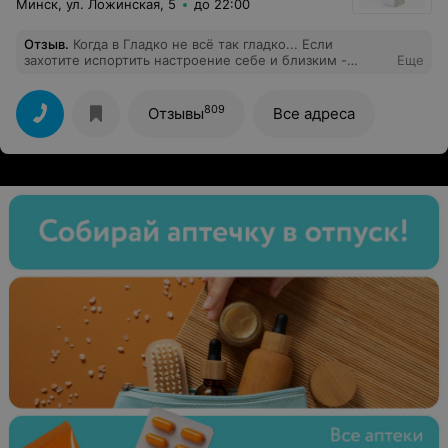
Минск, ул. Ложинская, 5
до 22:00
Отзыв
.
Когда в Гладко не всё так гладко... Если
захотите испортить настроение себе и близким -
Еще
обязательно запишитесь в свой единственный
выходной на массаж, например, в этот салон. О вас
обязательно забудет администратор, и на это же время
809
Отзывы
Все адреса
запишет ещё кого-то. Но если вы с первого раза не
впечатлитесь, обязательно запишитесь повторно,
чтобы потом одна администратор утверждала, что вы
идёте на процедуру со скидкой, а вторая решила вас
на все 100%....