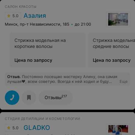
что мне больше не нужно тратить 20 минут жизни,
САЛОН КРАСОТЫ
вырисовывая красивые брови каждый божий день. А
последнее предсказание от салона оказалось как
Азалия
5.0
никогда приятно и в тему. Мне пожелали удачи в моём
творческом пути.
Минск, пр-т Независимости, 185
до 21:00
Стрижка модельная на
Стрижка модельна
короткие волосы
средние волосы
Цена по запросу
Цена по запросу
Отзыв
.
Постоянно посещаю мастерку Алину, она самая
лучшая❤, всем советую. Всегда к ней ходил и буду
Еще
ходить только к ней. Нравится салон «Азалия». Все
мастера и персонал супер — вежливые
профессионалы своего дела. Не пожалеете
217
Отзывы
СТУДИЯ ДЕПИЛЯЦИИ И КОСМЕТОЛОГИИ
GLADKO
5.0