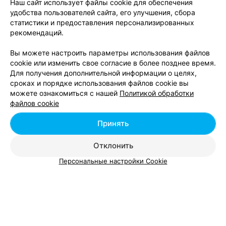
Наш сайт использует файлы cookie для обеспечения
удобства пользователей сайта, его улучшения, сбора
Солярии в м-р Уручье в Минске
статистики и предоставления персонализированных
рекомендаций.
Вы можете настроить параметры использования файлов
Вам будет интересно
cookie или изменить свое согласие в более позднее время.
Для получения дополнительной информации о целях,
сроках и порядке использования файлов cookie вы
Салоны красоты в м-р Харьковская
можете ознакомиться с нашей
Политикой обработки
файлов cookie
Салоны красоты в Центре Минска
Принять
Отклонить
Салоны красоты в м-р Новая Боровая в Минске
Персональные настройки Cookie
Добавить компанию