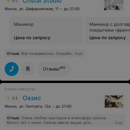
Cristal Studio
5.0
Минск, ул. Шафарнянская, 11
до 21:00
Маникюр
Маникюр с долго
покрытием «френ
Цена по запросу
Цена по запросу
Отзыв
.
Всё понравилось. Спасибо.
Еще
485
Отзывы
САЛОН КРАСОТЫ
Оазис
3.5
Минск, ул. Гинтовта, 12а
до 21:00
Отзыв
.
Очень люблю мастеров и атмосферу салона.
Много лет с ними. Сейчас ввели акцию для
Еще
постоянных клиентов. Условия простые. Лично мне