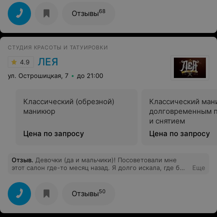
очень приятно. Скидка не большая -10%, но и это
хорошо.
68
Отзывы
СТУДИЯ КРАСОТЫ И ТАТУИРОВКИ
ЛЕЯ
4.9
ул. Острошицкая, 7
до 21:00
Классический (обрезной)
Классический ман
маникюр
долговременным 
и снятием
Цена по запросу
Цена по запросу
Отзыв
.
Девочки (да и мальчики)! Посоветовали мне
этот салон где-то месяц назад. Я долго искала, где бы
Еще
сделать мне бровки. Как я осталась довольна - вы бы
знали. За два сеанса мне сделали идеальные брови:
помогли выбрать оттенок, который сочетается с
50
Отзывы
цветом волос; симметрично отметили контуры;
бережно обезболили и даже перекрыли шрам! Всем
от души рекомендую мастера Михаила. Спасибо ему,