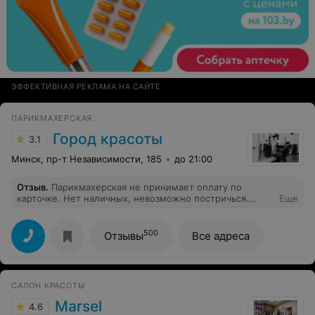
ЭФФЕКТИВНАЯ РЕКЛАМА НА САЙТЕ
ПАРИКМАХЕРСКАЯ
Город красоты
3.1
Минск, пр-т Независимости, 185
до 21:00
Отзыв
.
Парикмахерская не принимает оплату по
карточке. Нет наличных, невозможно постричься.
Еще
Мастерам сдают в аренду место и переводят на само
занятость
500
Отзывы
Все адреса
САЛОН КРАСОТЫ
Marsel
4.6