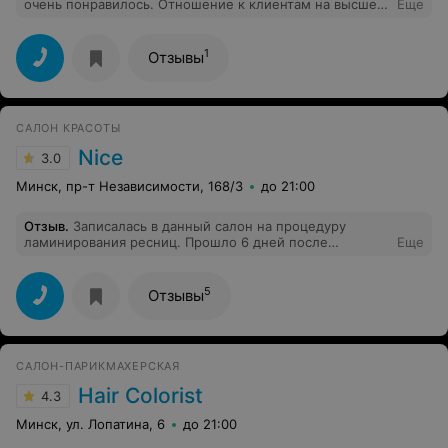
очень понравилось. Отношение к клиентам на высшем
Еще
уже растеклись под кутикулу. Затем рисунок. Делала
уровне, чувствуется индивидуальный подход к
френч....Весь кривой, с одному стороны больше
каждому. Советую, будем приходить еще!
белого, с другой меньше... Вообщем не советую
обращаться в данную студий!
1
Отзывы
САЛОН КРАСОТЫ
Nice
3.0
Минск, пр-т Независимости, 168/3
до 21:00
Отзыв
.
Записалась в данный салон на процедуру
ламинирования ресниц. Прошло 6 дней после
Еще
процедуры. Половина ресниц выпала, ресницы
которые остались все жесткие и смотрят в разные
стороны. В салоне говорят, что это естественное
5
Отзывы
отрастание. То есть я заплатила 70 рублей и пару дней
походила с ресницами, а после нормально, что все
выпало ? Просто сожги ресницы Ужасный салон
САЛОН-ПАРИКМАХЕРСКАЯ
Hair Colorist
4.3
Минск, ул. Лопатина, 6
до 21:00