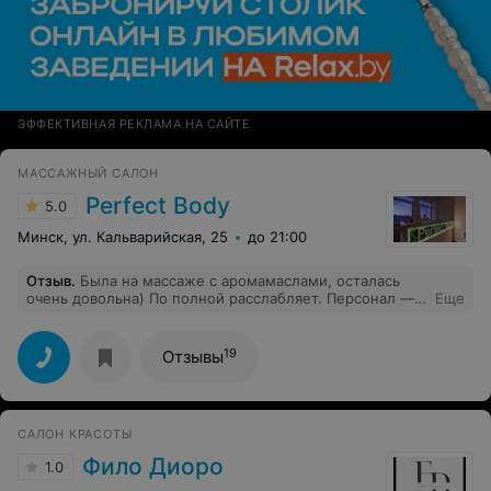
ЭФФЕКТИВНАЯ РЕКЛАМА НА САЙТЕ
МАССАЖНЫЙ САЛОН
Perfect Body
5.0
Минск, ул. Кальварийская, 25
до 21:00
Отзыв
.
Была на массаже с аромамаслами, осталась
очень довольна) По полной расслабляет. Персонал —
Еще
супер! Массаж — супер! Студия — супер! Обязательно
приду еще раз☺️ Лучший отдых для тела
19
Отзывы
САЛОН КРАСОТЫ
Фило Диоро
1.0