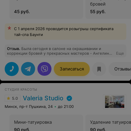
бровей
45 руб.
55 руб.
С 1 апреля 2026 проводится розыгрыш сертификата
тай-спа Баунти
Отзыв
.
Была сегодня в салоне на окрашивании и
коррекции бровей у прекрасных мастеров - Ангелины
Еще
и Ксении. Осталась очень довольна сервисом и
качеством услуг. Очень уютная атмосфера, приятные и
внимательные мастера .Несмотря на мои непростые
Записаться
Отзывы
брови (часто шелушатся), девочки справились с ними
на изи) и покорили не только их, но и мое сердце
навсегда!
СТУДИЯ КРАСОТЫ
Valeria Studio
5.0
Минск, пр-т Пушкина, 24
до 21:00
Мини-татуировка
Удаление татуиро
90 руб.
90 руб.