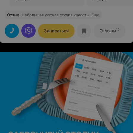
Отзыв
.
Небольшая уютная студия красоты
Еще
10
Записаться
Отзывы