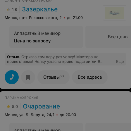
САЛОН-ПАРИКМАХЕРСКАЯ
Зазеркалье
1.8
Минск, пр-т Рокоссовского, 2
до 21:00
Аппаратный маникюр
Все цены
Цена по запросу
Отзыв
.
Стригла там пару раз челку! Мастера не
приветливые! Челку ужасно криво подстригли!Я
Еще
просто не довольна этими мастерами!
63
Отзывы
Все адреса
ПАРИКМАХЕРСКАЯ
Очарование
5.0
Минск, ул. Б. Берута, 24/1
до 20:00
Аппаратный маникюр