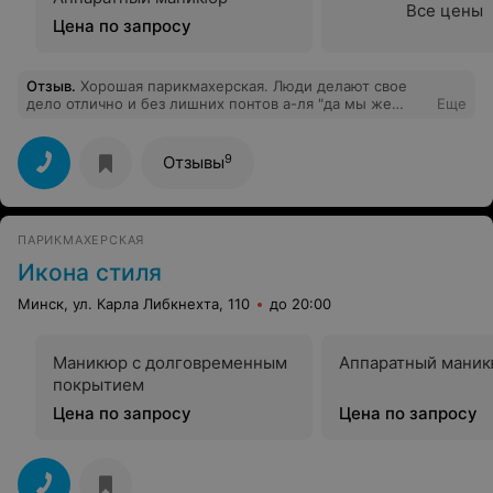
Все цены
Цена по запросу
Отзыв
.
Хорошая парикмахерская. Люди делают свое
дело отлично и без лишних понтов а-ля "да мы же
Еще
САЛОН". Адекватные приятные парикмахерши,
дружелюбная спокойная атмосфера. И я и муж ходим
уже год туда постоянно, всем довольны.
9
Отзывы
ПАРИКМАХЕРСКАЯ
Икона стиля
Минск, ул. Карла Либкнехта, 110
до 20:00
Маникюр с долговременным
Аппаратный мани
покрытием
Цена по запросу
Цена по запросу