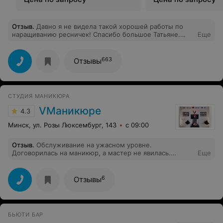
Отзыв
.
Давно я не видела такой хорошей работы по
наращиванию ресничек! Спасибо большое Татьяне.
Еще
Никакого дискомфорта, клей не щиплет глаза.
Качество клея и материалов -
663
Отзывы
СТУДИЯ МАНИКЮРА
VМаникюре
4.3
Минск, ул. Розы Люксембург, 143
с 09:00
Отзыв
.
Обслуживание на ужасном уровне.
Договорилась на маникюр, а мастер не явилась.
Еще
Другого времени предложено не было. Извинений
тоже не было. Зато оправданий нашлось много
6
Отзывы
БЬЮТИ БАР