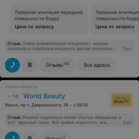
Лазерная эпиляция передней
Лазерная эпиляци
поверхности бедер
поверхности беде
Цена по запросу
Цена по запросу
Отзыв
.
Очень внимательный специалист, хорошо
опросила и подобрала мощность (делаю эпиляцию
Еще
уже несколько лет, в этом центре была впервые),
внимательно проработала все участки - спасибо за её
работу! Звёздочки только для специалиста, потому что
154
Отзывы
Все адреса
в Лесанте можно попасть и к плохому специалисту!
Лучше записываться к Лидии Александровне -
проверено!
САЛОН КРАСОТЫ
World Beauty
1.0
Минск, пр-т. Дзержинского, 16
с 09:00
Отзыв
.
Решила поделиться своим опытом обращение в
этот чудесный салон. Всё крайне корректно, все
Еще
приятно. Однако в первую очередь я пришла к
парикмахеру сделать стрижку и сложное окрашивание
и вот тут возникла проблема. Парикмахер сделала
1
Отзывы