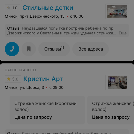
Стильные детки
1.0
Минск, пр-т Дзержинского, 15
с 10:00
Отзыв
.
Неудавшаяся попытка постричь ребёнка по пр.
Дзержинского у Светланы и трижды удачная стрижка
Еще
по пр. Партизанский у Екатерины. И после сна, и перед
сном, никогда проблемой не было. Последний раз
вообще без единой слезинки и намёка на
11
Отзывы
Все адреса
беспокойство. Екатерина, спасибо за работу и умение
найти подход к малышам. Светлана, вам бы следовало,
раз уж работаете в детской парикмахерской, не
фильмы смотреть, когда клиенты в салоне, а изучить
САЛОН КРАСОТЫ
детскую психологию. Наверняка есть другой подход,
кроме: «Вариант один, терпите, пусть орёт, буду
Кристин Арт
5.0
стричь силой»
Минск, ул. Щорса, 3
с 09:00
Стрижка женская (короткий
Стрижка женская 
волос)
волос)
Цена по запросу
Цена по запросу
Отзыв
.
Девочки, вы волшебницы! Мастер Валентина