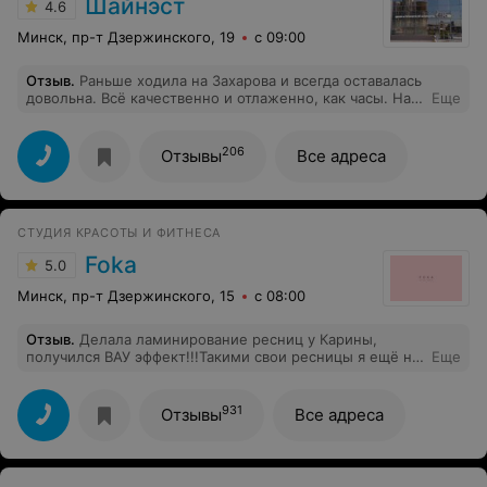
Шайнэст
4.6
Минск, пр-т Дзержинского, 19
с 09:00
Отзыв
.
Раньше ходила на Захарова и всегда оставалась
довольна. Всё качественно и отлаженно, как часы. На
Еще
Грушевке осталась неприятно удивлена работой
администратора. Во-первых, вместо приветствия
встретила фразой "вы по записи?", во-вторых, прием
206
Отзывы
Все адреса
начался почти на 20 минут позже, так как специалиста
не предупредили, что я пришла. В-третьих, даже не
догадалась извиниться. К врачу никаких замечаний и
только благодарность. И жаль, что она извинялась за
СТУДИЯ КРАСОТЫ И ФИТНЕСА
работу персонала, который даже не осознает своих
ошибок.
Foka
5.0
Минск, пр-т Дзержинского, 15
с 08:00
Отзыв
.
Делала ламинирование ресниц у Карины,
получился ВАУ эффект!!!Такими свои ресницы я ещё не
Еще
видела, однозначно советую мастера
931
Отзывы
Все адреса