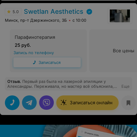
Swetlan Aesthetics
5.0
Минск, пр-т Дзержинского, 3Б
с 10:00
Парафинотерапия
25 руб.
Все цены
Запись по телефону
Записаться
Отзыв
.
Первый раз была на лазерной эпиляции у
Александры. Переживала, но мастер всё объяснила,
Еще
отвлекла разговорами — время пролетело незаметно.
Процедура быстрая, аппарат с охлаждением. После
сеанса дала рекомендации по уходу. Кожа спокойная,
Записаться онлайн
без раздражения. Первый опыт — отличный!
Рекомендую