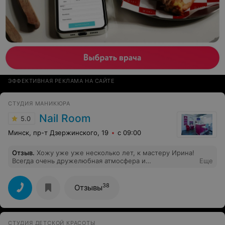
ЭФФЕКТИВНАЯ РЕКЛАМА НА САЙТЕ
СТУДИЯ МАНИКЮРА
Nail Room
5.0
Минск, пр-т Дзержинского, 19
с 09:00
Отзыв
.
Хожу уже уже несколько лет, к мастеру Ирина!
Всегда очень дружелюбная атмосфера и
Еще
профессионалы своего дела, всегда радуют хорошим
маникюром! Несколько раз пыталась «изменить», так
как добираться 20 мин на машине и все равно
38
Отзывы
возвращаюсь обратно!!
СТУДИЯ ДЕТСКОЙ КРАСОТЫ