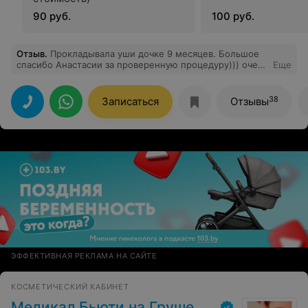
90 руб.
100 руб.
Отзыв
.
Прокладывала уши дочке 9 месяцев. Большое
спасибо Анастасии за проверенную процедуру))) очень
Еще
довольна! Все прошло быстро и безболезненно.
Спасибо за заботу и внимание) всем рекомендую!
38
Записаться
Отзывы
ЭФФЕКТИВНАЯ РЕКЛАМА НА САЙТЕ
КОСМЕТИЧЕСКИЙ КАБИНЕТ
Медикал Бьюти на Грушевке