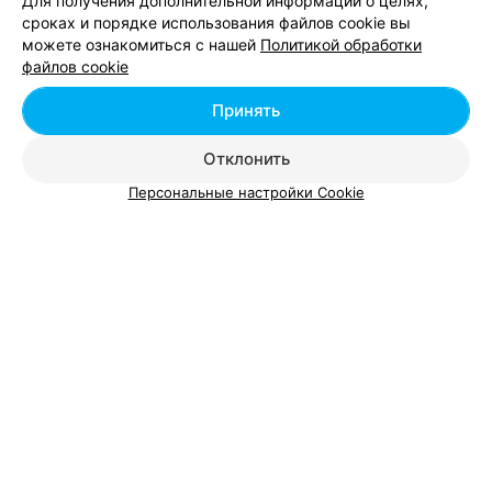
Для получения дополнительной информации о целях,
Салоны красоты у метро Институт Культуры
сроках и порядке использования файлов cookie вы
можете ознакомиться с нашей
Политикой обработки
файлов cookie
Салоны красоты у метро Михалово
Принять
Салоны красоты у метро Могилевская
Отклонить
Персональные настройки Cookie
Добавить компанию
Добавить специалиста
О проекте
Новости проекта
Размещение рекламы