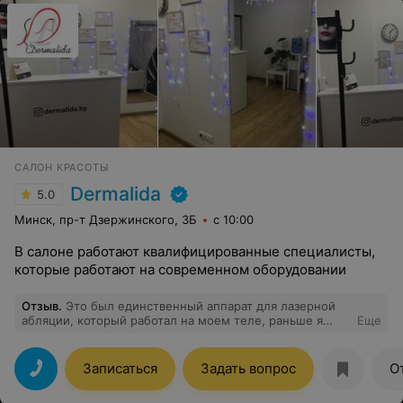
САЛОН КРАСОТЫ
Dermalida
5.0
Минск, пр-т Дзержинского, 3Б
с 10:00
В салоне работают квалифицированные специалисты,
которые работают на современном оборудовании
Отзыв
.
Это был единственный аппарат для лазерной
абляции, который работал на моем теле, раньше я
Еще
пробовала другой, но ничего не помогло.
Записаться
Задать вопрос
О