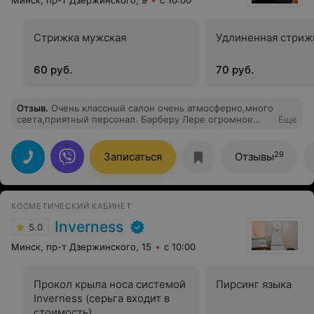
Минск, пр-т Дзержинского, 9
с 10:00
Стрижка мужская
Удлиненная стриж
60 руб.
70 руб.
Отзыв
.
Очень классный салон очень атмосферно,много
света,приятный персонал. Барберу Лере огромное
Еще
спасибо за работу,стрижка очень понравилась.
29
Записаться
Отзывы
КОСМЕТИЧЕСКИЙ КАБИНЕТ
Inverness
5.0
Минск, пр-т Дзержинского, 15
с 10:00
Прокол крыла носа системой
Пирсинг языка
Inverness (серьга входит в
стоимость)