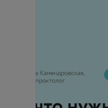
ание ресниц
Наращивание ресниц
пучками
запросу
Цена по запросу