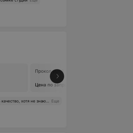
озяйке студии
Еще
Прокол ушей
Наращив
Цена по запросу
Цена по 
сидела поправляя собственные ногти минут 30,пока у меня моли ноги. После того как педикюр был сделан я повторила мою просьбу, на что она ответила, что уже у неё следующий клиент, а сама ушла за покупками, вернувшись в салон с двумя полными авоськами (оставив меня одну на 20 мин сушить лак!!!)
Еще