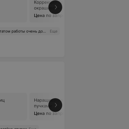
Коррекция бровей +
Ламиниро
окрашивание хной / краской
Цена по запросу
Цена по 
 работы очень довольна.
Еще
иц
Наращивание ресниц
пучками
В
Цена по запросу