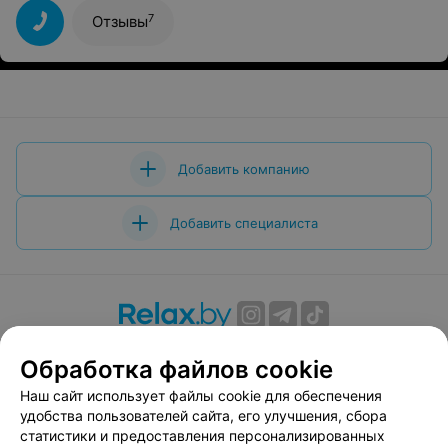
7
Отзывы
Добавить компанию
Добавить специалиста
О проекте
Новости проекта
Размещение рекламы
Обработка файлов cookie
Вакансии
Публичный договор
Способы оплаты
Наш сайт использует файлы cookie для обеспечения
Публичный договор по использованию сервиса
удобства пользователей сайта, его улучшения, сбора
«Афиша»
статистики и предоставления персонализированных