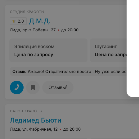
СТУДИЯ КРАСОТЫ
Д.М.Д.
2.0
Лида, пр-т Победы, 27
до 20:00
Эпиляция воском
Шугаринг
Цена по запросу
Цена по запросу
Отзыв
.
Ужасно! Отвратительно просто . Ну уже если оставить качество, хотя не знаю где и как таких мастеров подбирали - никакие впрочем, ( не в Милане находимся ,а я там именно и живу). но отношению к клиентам научиться все-таки надо. Лена, к которой я попала на укладку с большой неохотой согласилась на мою просьбу помыть волосы два раза, а потом все-таки они остались совершенно грязными и неприятным на ощупь. И ещё, телефон на рабочем месте просто должен быть выключен. Для записи клиентов у вас есть администратор. Ну,а Саша (вроде), мастер по педикюру, это уж вообще никуда не годится. На мою просьбу покрыть ногти на руках лаком она сказала, что время у неё нет и после этого 
1
Отзывы
САЛОН КРАСОТЫ
Ледимед Бьюти
Лида, ул. Фабричная, 12
до 20:00