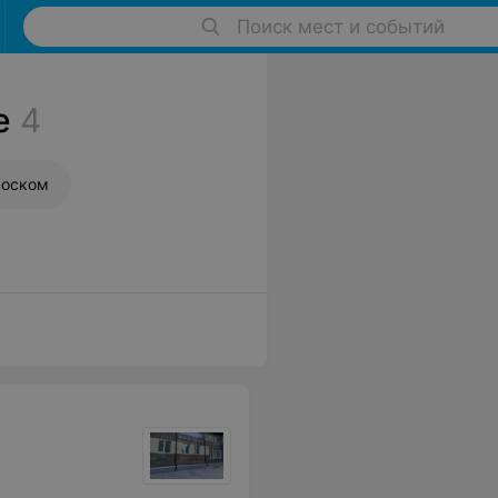
Поиск мест и событий
е
4
воском