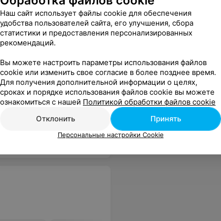
Обработка файлов cookie
Наш сайт использует файлы cookie для обеспечения
удобства пользователей сайта, его улучшения, сбора
статистики и предоставления персонализированных
рекомендаций.
Вы можете настроить параметры использования файлов
cookie или изменить свое согласие в более позднее время.
Все цены
Для получения дополнительной информации о целях,
сроках и порядке использования файлов cookie вы можете
ознакомиться с нашей
Политикой обработки файлов cookie
сидела поправляя собственные ногти минут 30,пока у меня моли ноги. После того как педикюр был сделан я повторила мою просьбу, на что она ответила, что уже у неё следующий клиент, а сама ушла за покупками, вернувшись в салон с двумя полными авоськами (оставив меня одну на 20 мин сушить лак!!!)
Еще
Отклонить
Принять
Персональные настройки Cookie