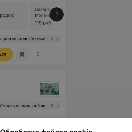
я
Лазерная эпиляция
родок)
(голень,бикини,подмышки)
В
119 руб.
годарность девушке медсетсре ,которая взяла кровь маленькому ребенку очень аккуратно !Благодарю
Еще
ься
, а главное - эффективно. Спасибо сотрудникам центра!
Еще