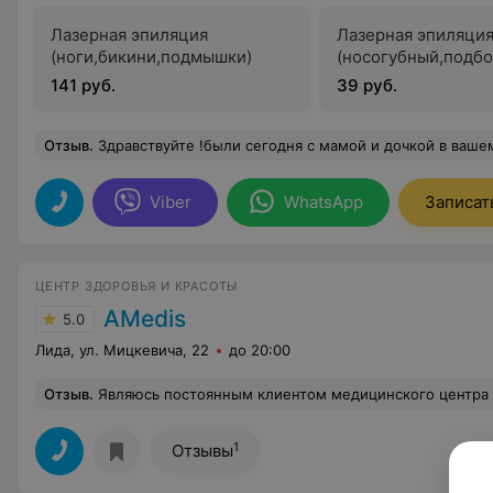
Лазерная эпиляция
Лазерная эпиляци
(ноги,бикини,подмышки)
(носогубный,подбо
141 руб.
39 руб.
Отзыв
.
Здравствуйте !были сегодня с мамой и дочкой в вашем центре на ул.Железнодорожная ,очень вежливые сотрудники . Девушки-администраторы объяснили как и что ,проконсультировали по услугам ,ответили на вопросы! И огромная бла
Viber
WhatsApp
Записат
ЦЕНТР ЗДОРОВЬЯ И КРАСОТЫ
AMedis
5.0
Лида, ул. Мицкевича, 22
до 20:00
Отзыв
.
Являюсь постоянным клиентом медицинского центра Амедис по лазерной эпиляции. Процедура проходит безболезненно, гигиенично
1
Отзывы