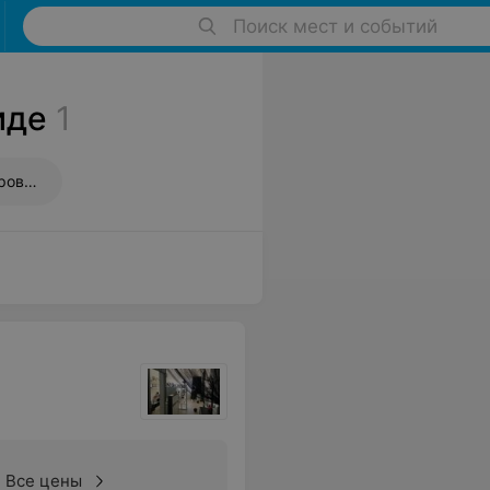
Поиск мест и событий
иде
1
Долговременная укладка бровей (биофиксация)
Все цены