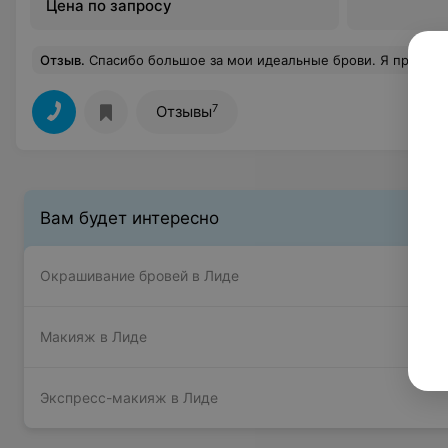
Цена по запросу
Отзыв
.
Спасибо большое за мои идеальные брови. Я просто вышла самой счастливой от Вас. Очень приятная атмосфера, персонал. Отдельное спасибо девушке, которая из моих ужасны
7
Отзывы
Вам будет интересно
Окрашивание бровей в Лиде
Макияж в Лиде
Экспресс-макияж в Лиде