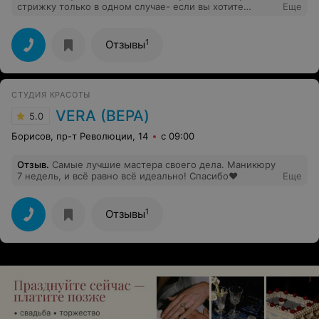
Борисов, ул. Галицкого, 21
с 10:00
Отзыв
.
Могу посоветовать пойти туда на женскую
стрижку только в одном случае- если вы хотите
Еще
ужасную стрижку. Сделать из длинных волос
оборванные кусочки непонятно чего- это талант!
Идите у Елене, не прогадаете.
1
Отзывы
СТУДИЯ КРАСОТЫ
VERA (ВЕРА)
5.0
Борисов, пр-т Революции, 14
с 09:00
Отзыв
.
Самые лучшие мастера своего дела. Маникюру
7 недель, и всё равно всё идеально! Спасибо❤️
Еще
1
Отзывы