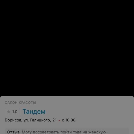
личный, если что-то не устраивает!Как человек
абсолютно не конфликтный я предложила забрать
костюм домой и постирать его,так как я хотела
приобрести абонимент на 10- 15 процедур,на что "
мастер" мне в грубой форме отказала! Ещё нигде и
никогда я не встречала такого хамского отношения к
клиентам!Я считаю что такие не воспитанные,не
профессиональные мастера не должны работать в
сфере красоты, так как своим отношением отпугивают
клиентов,и портят репутацию салонов
ЭФФЕКТИВНАЯ РЕКЛАМА НА САЙТЕ
САЛОН КРАСОТЫ
Тандем
1.0