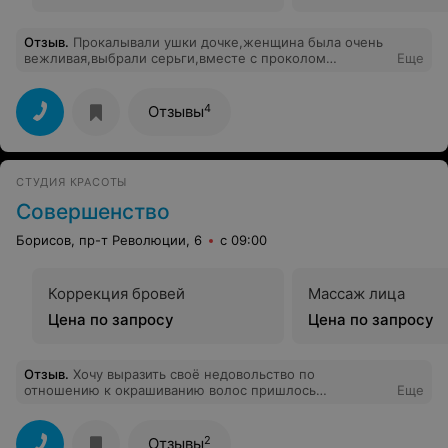
Отзыв
.
Прокалывали ушки дочке,женщина была очень
вежливая,выбрали серьги,вместе с проколом
Еще
обошлошь 78 рублей.через неделю сережку
потеряли,на след.день нашли но ушко уже
заросло.Звонили в салон не подняли трубку,вышли на
4
Отзывы
связь по вайберу,но нам отказали в помощи какой
либо,мы просили ешп раз проколоть одно ушко.Очень
не красиво,вежливость оказалась как пыль в глаза,не
рекомендую.Зайду оставить отзыв в книге
СТУДИЯ КРАСОТЫ
предложений,ну и знакомым буду рассказывать.
Совершенство
Борисов, пр-т Революции, 6
с 09:00
Коррекция бровей
Массаж лица
Цена по запросу
Цена по запросу
Отзыв
.
Хочу выразить своё недовольство по
отношению к окрашиванию волос пришлось
Еще
обратиться первый и в последний раз,мастер не
компетентен просишь одно получаешь другое , не
умет смешивать тона, просишь холодный получаешь
2
Отзывы