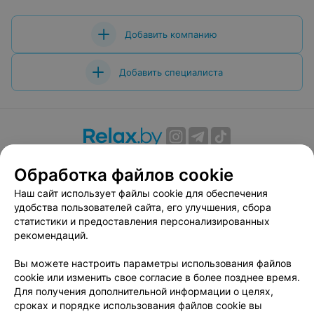
Добавить компанию
Добавить специалиста
О проекте
Новости проекта
Размещение рекламы
Обработка файлов cookie
Вакансии
Публичный договор
Способы оплаты
Наш сайт использует файлы cookie для обеспечения
Публичный договор по использованию сервиса
удобства пользователей сайта, его улучшения, сбора
«Афиша»
статистики и предоставления персонализированных
Пользовательское соглашение
рекомендаций.
Написать в поддержку
Вы можете настроить параметры использования файлов
Связаться по вопросам сотрудничества
cookie или изменить свое согласие в более позднее время.
Написать руководителю relax.by
Для получения дополнительной информации о целях,
сроках и порядке использования файлов cookie вы
Персональные настройки cookie