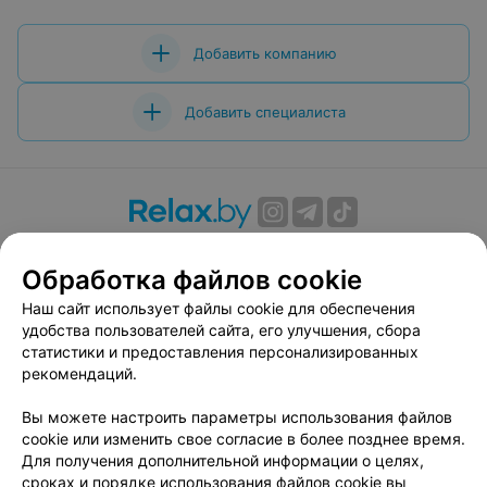
Добавить компанию
Добавить специалиста
О проекте
Новости проекта
Размещение рекламы
Обработка файлов cookie
Вакансии
Публичный договор
Способы оплаты
Публичный договор по использованию сервиса
Наш сайт использует файлы cookie для обеспечения
«Афиша»
удобства пользователей сайта, его улучшения, сбора
статистики и предоставления персонализированных
Пользовательское соглашение
рекомендаций.
Написать в поддержку
Вы можете настроить параметры использования файлов
Связаться по вопросам сотрудничества
cookie или изменить свое согласие в более позднее время.
Написать руководителю relax.by
Для получения дополнительной информации о целях,
Персональные настройки cookie
сроках и порядке использования файлов cookie вы