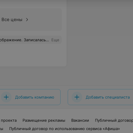
Все цены
ь время своих клиентов, а подобное отношение говорит о многом. Жалко, что в Борисове так мало достойных мест, и этот салон точно не из них. Не рекомендую.
Еще
Добавить компанию
Добавить специалиста
 проекта
Размещение рекламы
Вакансии
Публичный догово
ты
Публичный договор по использованию сервиса «Афиша»