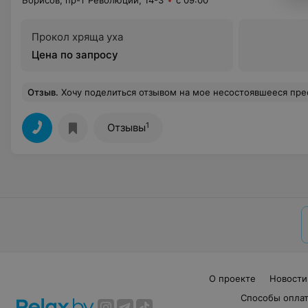
Борисов, пр-т Революции, 14-3
с 09:00
Прокол хряща уха
Цена по запросу
Отзыв
.
Хочу поделиться отзывом на мое несостоявшееся преображение. Записалась онлайн на сегодня на 16-30 на коррекцию бровей. Пришла в салон, а мне администратор говорит, что не могут меня принять, потому что мастер одна, а записей у нее несколько, как я поняла. Блеск! Вот это уровень сервиса! Отменила все остальные свои записи в этот салон, потому что надо уважат
1
Отзывы
О проекте
Новости
Способы опла