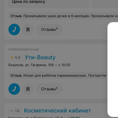
Цена по запросу
Отзыв
.
Прокалывали ушки дочке в 6 месяцев. Прокалывали новой технологией, всё зажило без пробл
4
Отзывы
ПАРИКМАХЕРСКАЯ
Ути-Beauty
5.0
Борисов, ул. Гагарина, 109
с 10:00
Отзыв
.
Искал для ребёнка парикмахерскую. Постригли хорошо. Приятная атмосфера, ребё
5
Отзывы
Косметический кабинет
1.0