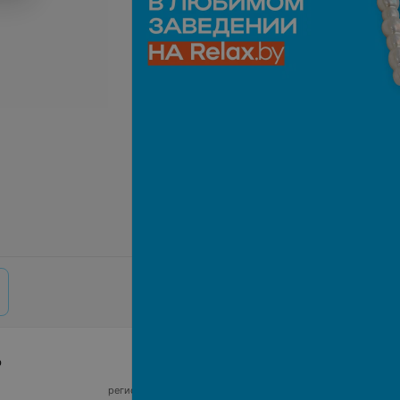
р
© 2026 ООО «Артокс Лаб», УНП 191700409,
регистрирующий орган - Минский горисполком
|