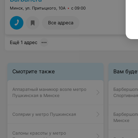
Минск, ул. Притыцкого, 10А
с 09:00
Все адреса
Ещё 1 адрес
Смотрите также
Вам буде
Аппаратный маникюр возле метро
Барбершоп
Пушкинская в Минске
Спортивная
Солярии у метро Пушкинская
Барбершопы
Минске
Салоны красоты у метро