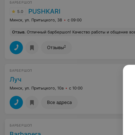
БАРБЕРШОП
PUSHKARI
5.0
Минск, ул. Притыцкого, 38
с 09:00
Отзыв
.
Отличный барбершоп! Качество работы и общение всегда на высоте! Спасибо за хорош
2
Отзывы
БАРБЕРШОП
Луч
Минск, ул. Притыцкого, 10а
с 10:00
Все адреса
БАРБЕРШОП
Barbanera