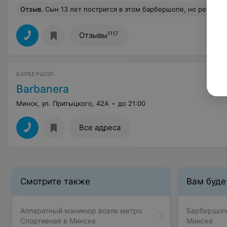
Отзыв
.
Сын 13 лет постригся в этом барбершопе, но результат стрижки оказался крайне разочаровывающим — криво, несимметрично, неаккуратно, нелепо. Когда мы вернулись, чтобы исправить недочеты, мастера отказались признать ошибки, заявили, что их работа и так хороша, и просто вернули деньги без извинений. Книги жалоб на месте не оказалось, что вызывает вопросы. В другом барбершопе подтвердили, что стрижка выполнена плохо, и по возможности исправили сит
1117
Отзывы
БАРБЕРШОП
Barbanera
Минск, ул. Притыцкого, 42А
до 21:00
Все адреса
Смотрите также
Вам буде
Аппаратный маникюр возле метро
Барбершопы
Спортивная в Минске
Минске