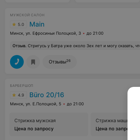
МУЖСКОЙ САЛОН
Main
5.0
Минск, ул. Ефросиньи Полоцкой, 3
до 21:00
Отзыв
.
Стригусь у Батра уже около 3ех лет и могу сказать, что он отличный барбер, стрижк
26
Отзывы
БАРБЕРШОП
Büro 20/16
4.9
Минск, ул. Е.Полоцкой, 5
до 21:00
Cтрижка мужская
Стрижка машинкой
Цена по запросу
Цена по запросу