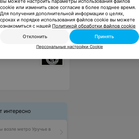
Вы можете настроить параметры использования файлов
уацию. Очень жаль, что здесь не готовы отвечать за качество своей работы и уважительно общаться с клиентами. Деньги — не главное, важно отношение и профессионализм, которых, увы, не увидела.
Еще
cookie или изменить свое согласие в более позднее время.
Для получения дополнительной информации о целях,
сроках и порядке использования файлов cookie вы можете
ознакомиться с нашей
Политикой обработки файлов cookie
Отклонить
Принять
Персональные настройки Cookie
т интересно
 возле метро Уручье в