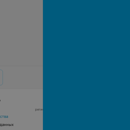
р
© 2026 ООО «Артокс Лаб», УНП 191700409,
регистрирующий орган - Минский горисполком
|
220012, Республика Беларусь, г. Минск,
ства
улица Толбухина, 2, пом. 16 | info@relax.by
 данных