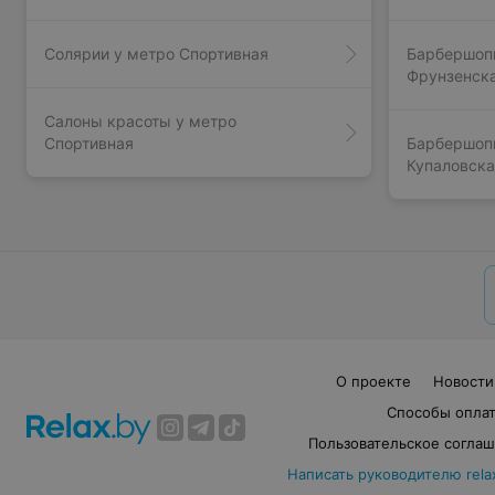
Солярии у метро Спортивная
Барбершоп
Фрунзенска
Салоны красоты у метро
Спортивная
Барбершоп
Купаловска
О проекте
Новости
Способы опла
Пользовательское согла
Написать руководителю rela