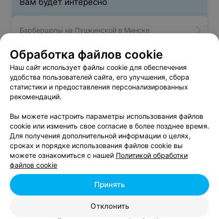
Вам будет интересно
Барбершопы на Пушкинской в Минске
Обработка файлов cookie
Барбершопы возле метро Спортивная в Минске
Наш сайт использует файлы cookie для обеспечения
удобства пользователей сайта, его улучшения, сбора
статистики и предоставления персонализированных
Барбершопы возле метро Уручье в Минске
рекомендаций.
Вы можете настроить параметры использования файлов
cookie или изменить свое согласие в более позднее время.
Для получения дополнительной информации о целях,
сроках и порядке использования файлов cookie вы
Добавить компанию
можете ознакомиться с нашей
Политикой обработки
файлов cookie
Добавить специалиста
Принять
Отклонить