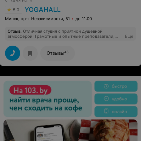
СТУДИЯ ЙОГИ
YOGAHALL
5.0
Минск, пр-т Независимости, 51
до 11:00
Отзыв
.
Отличная студия с приятной душевной
атмосферой! Грамотные и опытные преподаватели,
Еще
есть возможность попробовать и определиться с
разными направлениями йоги и выбрать то, которое
подходит именно Вам! Определенно рекомендую! С
43
Отзывы
пользой для души и тела)