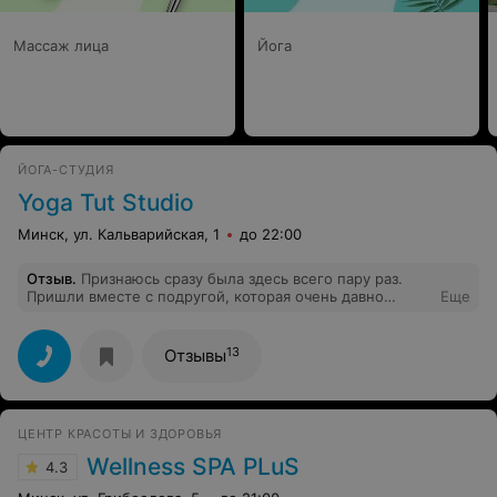
Массаж лица
Йога
ЙОГА-СТУДИЯ
Yoga Tut Studio
Минск, ул. Кальварийская, 1
до 22:00
Отзыв
.
Признаюсь сразу была здесь всего пару раз.
Пришли вместе с подругой, которая очень давно
Еще
практикует йогу. Стала большим фанатом тишины,
спокойствия и изучения себя. Цены здесь
приемлемые. Все очень нравиться)
13
Отзывы
ЦЕНТР КРАСОТЫ И ЗДОРОВЬЯ
Wellness SPA PLuS
4.3