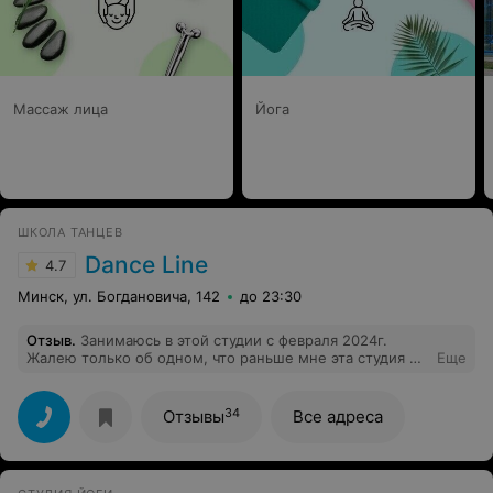
Массаж лица
Йога
ШКОЛА ТАНЦЕВ
Dance Line
4.7
Минск, ул. Богдановича, 142
до 23:30
Отзыв
.
Занимаюсь в этой студии с февраля 2024г.
Жалею только об одном, что раньше мне эта студия не
Еще
попалась! Отличные преподаватели, профессионалы
своего дела, подходят с душой, упор на технику, что
большая редкость. Научат танцевать любого.
34
Отзывы
Все адреса
Дружелюбная атмосфера.