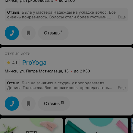
Минск, ул. Грибоедова, 5
до 21:00
Отзыв
.
Была у мастера Надежды на укладке волос. Все
очеень понравилось. Волосы стали более густыми,
Еще
блестящими. Всем рекомендую Надежду!
6
Отзывы
СТУДИЯ ЙОГИ
ProYoga
4.1
Минск, ул. Петра Мстиславца, 13
до 21:30
Отзыв
.
Был на занятиях в студии у преподавателя
Дениса Толкачева. Все понравилось, преподаватель
Еще
очень внимательный, нагрузка достаточно сильная. До
этого ходил в студию к разным преподавателям, и
могу сказать точно, что все они - профессионалы
15
Отзывы
своего дела! Классная атмосфера, приветливый
персонал, вкусный кофе. Обязательно посетите это
место, если не разу до этого здесь не были.