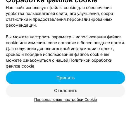
Наш сайт использует файлы cookie для обеспечения
удобства пользователей сайта, его улучшения, сбора
Ещё 1 адрес
статистики и предоставления персонализированных
рекомендаций.
СТУДИЯ ЙОГИ
Вы можете настроить параметры использования файлов
cookie или изменить свое согласие в более позднее время.
На проспекте
Для получения дополнительной информации о целях,
Минск, пр-т Независимости, 113
до 22:00
сроках и порядке использования файлов cookie вы
можете ознакомиться с нашей
Политикой обработки
файлов cookie
Все адреса
Принять
Ещё 1 адрес
Отклонить
Персональные настройки Cookie
Йога с Николаем Дайнеко
Минск, ул. Ежи Гедройца, 14-180
Выходной