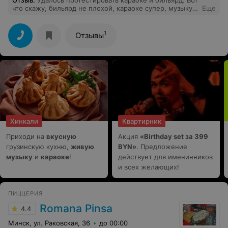
сообщу о качестве работы персонала.
что скажу, бильярд не плохой, караоке супер, музыку
Еще
можно выбрать любую, звук действительно хороший,
будем отмечать день рождения жены в следующий
раз. Советую!
1
Отзывы
Хинкали
Квартирник
Приходи на
вкусную
Акция
«Birthday set за 399
грузинскую кухню,
живую
BYN»
. Предложение
музыку
и
караоке
!
действует для именинников
и всех желающих!
ПИЦЦЕРИЯ
Romana Pinsa
4.4
Минск, ул. Раковская, 36
до 00:00