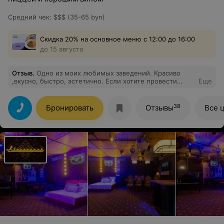
Средний чек
:
$$$ (35-65 byn)
Скидка 20% на основное меню с 12:00 до 16:00
до 15 августа
Отзыв
.
Одно из моих любимых заведений. Красиво
,вкусно, быстро, эстетично. Если хотите провести
Еще
вечер как в маленькой Италии - то туда смело)
Коктейли и любые блюда из морепродуктов просто
топ!
38
Бронировать
Отзывы
Все 