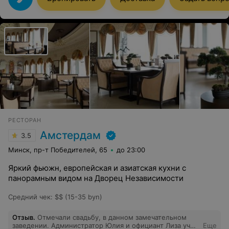
знать, что такое "живое пиво" — вам сюда. 10 из 10!
РЕСТОРАН
Амстердам
3.5
Минск, пр-т Победителей, 65
до 23:00
Яркий фьюжн, европейская и азиатская кухни с
панорамным видом на Дворец Независимости
Средний чек
:
$$ (15-35 byn)
Отзыв
.
Отмечали свадьбу, в данном замечательном
заведении. Администратор Юлия и официант Лиза учли
Еще