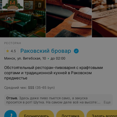
РЕСТОРАН
Раковский бровар
4.5
Минск, ул. Витебская, 10
до 02:00
Обстоятельный ресторан-пивоварня с крафтовыми
сортами и традиционной кухней в Раковском
предместье
Средний чек
:
$$$ (35-65 byn)
Отзыв
.
Здесь даже пиво пьется само, а закуска
просится в рот! Шутка. На самом деле всё на высоте:
Еще
вкус, сервис, интерьер. Официанты — профи,
посоветовали именно то, что я люблю. Ушли
счастливые, слегка пьяные и очень сытые. Если хотите
Бронировать
Доставка
Задать вопр