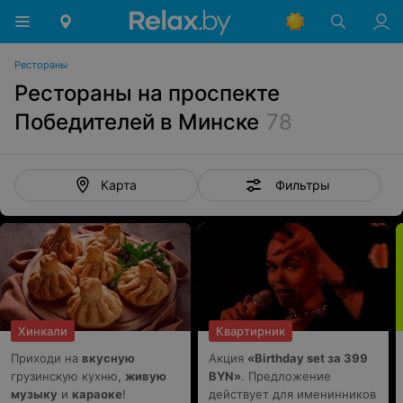
Рестораны
Рестораны на проспекте
Победителей в Минске
78
Фильтры
Карта
Хинкали
Квартирник
Приходи на
вкусную
Акция
«Birthday set за 399
грузинскую кухню,
живую
BYN»
. Предложение
музыку
и
караоке
!
действует для именинников