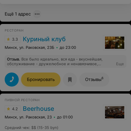
даже не принимали.
Ещё 1 адрес
РЕСТОРАН
Куриный клуб
3.3
Минск, ул. Раковская, 23Б
до 23:00
Отзыв
.
Все было идеально, вся еда - вкуснейшая,
обслуживание - дружелюбное и ненавязчивое,
Еще
атмосфера - уютная
6
Бронировать
Отзывы
ПИВНОЙ РЕСТОРАН
Beerhouse
4.2
Минск, ул. Раковская, 23
до 01:00
Средний чек
:
$$ (15-35 byn)