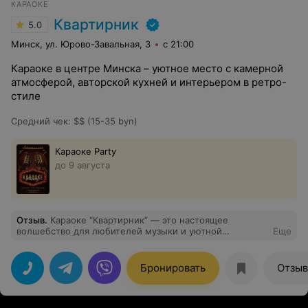
КАРАОКЕ
Квартирник
5.0
Минск, ул. Юрово-Завальная, 3
с 21:00
Караоке в центре Минска – уютное место с камерной
атмосферой, авторской кухней и интерьером в ретро-
стиле
Средний чек
:
$$ (15-35 byn)
Караоке Party
до 9 августа
Отзыв
.
Караоке “Квартирник” — это настоящее
волшебство для любителей музыки и уютной
Еще
обстановки. Интерьер в советском стиле погружает в
атмосферу тепла и дружбы, вызывая приятные
воспоминания. Вкусная еда радует разнообразием, а
Бронировать
Отзы
внимательный персонал создает ощущение
настоящего гостеприимства. Качественный звук в
караоке позволяет каждому раскрыть свои вокальные