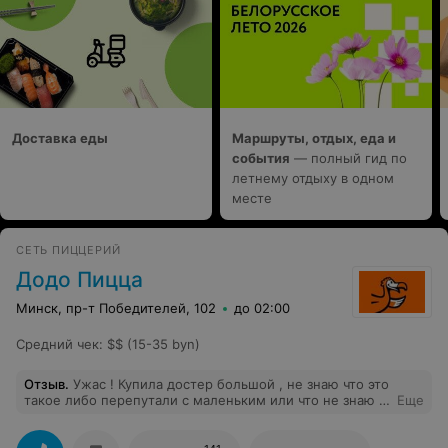
Доставка еды
Маршруты, отдых, еда и
события
— полный гид по
летнему отдыху в одном
месте
СЕТЬ ПИЦЦЕРИЙ
Додо Пицца
Минск, пр-т Победителей, 102
до 02:00
Средний чек
:
$$ (15-35 byn)
Отзыв
.
Ужас ! Купила достер большой , не знаю что это
такое либо перепутали с маленьким или что не знаю ,
Еще
внутри вообще нету начинки , в основном тесто ,
ожидание и реальность , заказывала на белградской 4
Минск , не советую больше сюда ходить