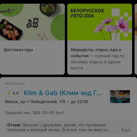
Доставка еды
Маршруты, отдых, еда и
события
— полный гид по
летнему отдыху в одном
месте
РЕСТОРАН
Klim & Gab (Клим энд Габ)
4.6
Минск, пр-т Победителей, 115
до 23:00
Средний чек
:
$$$ (35-65 byn)
Отзыв
.
Пришли с друзьями, думая, что проведем
хорошим и вкусный вечер. В итоге том ям вместо
Еще
заявленных 25 минут ждали все 50. Однако,