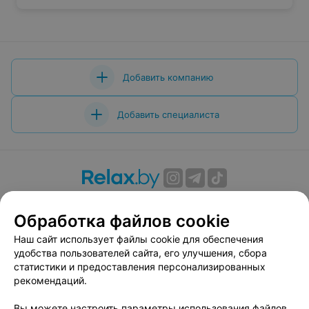
Добавить компанию
Добавить специалиста
О проекте
Новости проекта
Размещение рекламы
Обработка файлов cookie
Вакансии
Публичный договор
Способы оплаты
Публичный договор по использованию сервиса
Наш сайт использует файлы cookie для обеспечения
«Афиша»
удобства пользователей сайта, его улучшения, сбора
статистики и предоставления персонализированных
Пользовательское соглашение
рекомендаций.
Написать в поддержку
Вы можете настроить параметры использования файлов