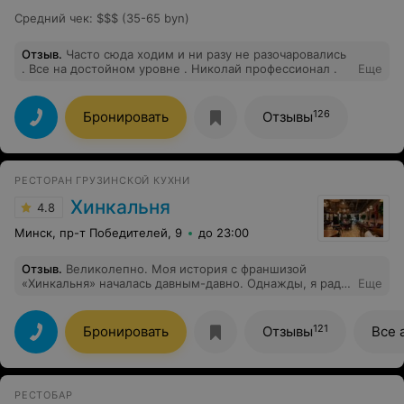
Средний чек
:
$$$ (35-65 byn)
Отзыв
.
Часто сюда ходим и ни разу не разочаровались
. Все на достойном уровне . Николай профессионал .
Еще
126
Бронировать
Отзывы
РЕСТОРАН ГРУЗИНСКОЙ КУХНИ
Хинкальня
4.8
Минск, пр-т Победителей, 9
до 23:00
Отзыв
.
Великолепно. Моя история с франшизой
«Хинкальня» началась давным-давно. Однажды, я ради
Еще
интереса решил зайти в один из ресторанов, дабы
оценить масштаб трагедии, потому что считал
франшизы третьесортным заведением. В этот самый
121
Бронировать
Отзывы
Все 
момент я и влюбился в Хинкальню. Поймите меня, я
человек настолько искушенный, что меня можно
счесть за критика, ведь я бывал во многих пафосных
заведениях не только Минска, но и Европы. Этим я
РЕСТОБАР
хочу показать, что мое восхищение данной франшизой