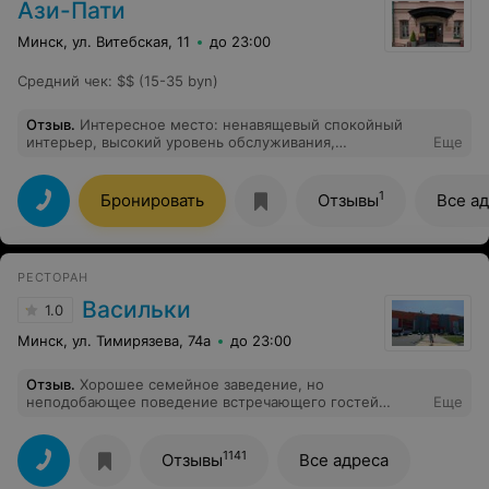
Ази-Пати
Минск, ул. Витебская, 11
до 23:00
Средний чек
:
$$ (15-35 byn)
Отзыв
.
Интересное место: ненавящевый спокойный
интерьер, высокий уровень обслуживания,
Еще
разнообразное меню, возможность выбрать соус
самостоятельно из имеющихся в наличие
(представлены в ассортименте прямо на виду).
1
Бронировать
Отзывы
Все а
Хотелось бы выразить благодарность официантке
Татьяне - тактичная и доброжелательная девушка,
подробно рассказала про особенности приготовления
Хого (это имело значение, так как первый раз
РЕСТОРАН
пробовали данное блюдо), про состав коктейлей. В
общем, в качестве неординарного вечера в приятной
Васильки
1.0
компании - это место то, что нужно.
Минск, ул. Тимирязева, 74а
до 23:00
Отзыв
.
Хорошее семейное заведение, но
неподобающее поведение встречающего гостей
Еще
администратора Юлии. Грубость, неприветливость,
непрофессионализм, безразличие гостям, хамство,
надменность. После того, как я попросил жалобную
1141
Отзывы
Все адреса
книгу, нас намеренно стали игнорировать. Гостям
которые приходили после нас, отдавали заказы, а у нас