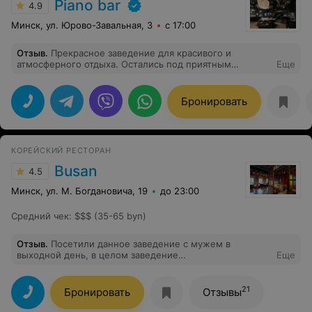
Piano bar
4.9
Минск, ул. Юрово-Завальная, 3
с 17:00
Отзыв
.
Прекрасное заведение для красивого и
атмосферного отдыха. Остались под приятным
Еще
впечатлением от персонала, его отношению и ко всем
просьбам! А также выступление бенда, голос девушки
завораживает
Бронировать
КОРЕЙСКИЙ РЕСТОРАН
Busan
4.5
Минск, ул. М. Богдановича, 19
до 23:00
Средний чек
:
$$$ (35-65 byn)
Отзыв
.
Посетили данное заведение с мужем в
выходной день, в целом заведение
Еще
хорошее,заказывали салат с тунцом (сам тунец
показался не совсем хорошего качества),так как ранее
заказывали именно этот салат и есть с чем сравнить!
21
Бронировать
Отзывы
Обслуживание на 7, никто не интересовался вкусно ли,
и элементарно можно было пожелать всего доброго в