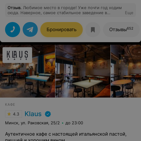
Отзыв
.
Любимое место в городе! Уже почти год ходим
сюда. Наверное, самое стабильное заведение в
Еще
Минске: будь то вечер музыки, обычный ужин или квиз
ClassiQ - всегда уверены, что не будет косяков. Еда
вкусная, кофе приличный, атмосфера огонь! Спасибо
652
Бронировать
Отзывы
персоналу за организацию и работу!
КАФЕ
Klaus
4.3
Минск, ул. Раковская, 25/2
до 23:00
Аутентичное кафе с настоящей итальянской пастой,
пиццей и хорошим вином