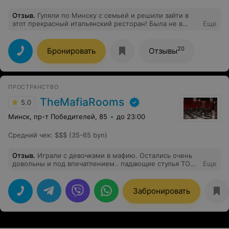
Отзыв
.
Гуляли по Минску с семьей и решили зайти в
этот прекрасный итальянский ресторан! Была не в
Еще
Италии и хочу отметить, что интерьер и музыка на все
100% соответствуют интерьеру заведений в Италии.
Очень уютно, официанты вежливые, рассказали о
20
Бронировать
Отзывы
истории заведения и помогли с выбором. Цены не
высокие, порции большие! Хозяин заведения был
внутри и поинтересовался как мы, все ли понравилось.
Кушали пинсу Вегетарианскую и карбонару, и
ПРОСТРАНСТВО
прекрасный капучино вернемся обязательно еще!
Всем рекомендуем!
TheMafiaRooms
5.0
Минск, пр-т Победителей, 85
до 23:00
Средний чек
:
$$$ (35-65 byn)
Отзыв
.
Играли с девочками в мафию. Остались очень
довольны и под впечатлением.. падающие стулья ТОП)
Еще
Сам интерьер очень располагает, понравился ведущий.
Забронировать