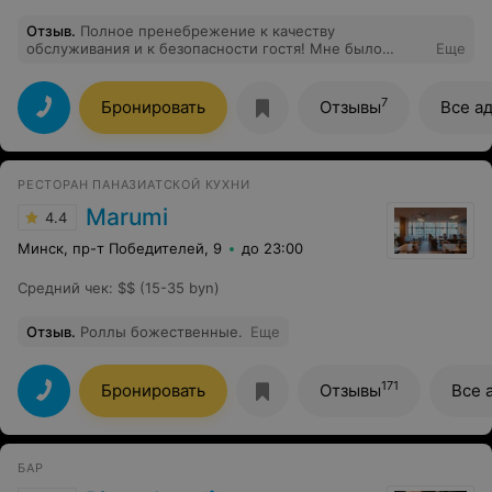
Отзыв
.
Полное пренебрежение к качеству
обслуживания и к безопасности гостя! Мне было
Еще
подано блюдо, в котором я обнаружила гнилые и
испорченные листья салата. Официанту были эти
листья показаны, однако в финальном счете блюдо
7
Бронировать
Отзывы
Все а
оказалось включено. Больше не планирую
возвращаться в этот ресторан и не рекомендую его к
посещению.
РЕСТОРАН ПАНАЗИАТСКОЙ КУХНИ
Marumi
4.4
Минск, пр-т Победителей, 9
до 23:00
Средний чек
:
$$ (15-35 byn)
Отзыв
.
Роллы божественные.
Еще
171
Бронировать
Отзывы
Все 
БАР