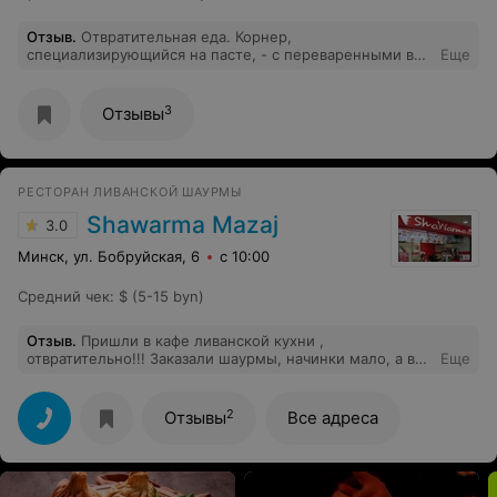
Отзыв
.
Отвратительная еда. Корнер,
специализирующийся на пасте, - с переваренными в
Еще
кашу макаронами,время ожидания-25-30 минут,из
приборов вам выдадут только вилку тщательно
протерев ее мокрым полотенцем.Если попросите
3
Отзывы
нож,то имейте в виду, что он у них один,правда вряд
ли он вам понадобится потомучто эту пасту можно
есть как кашу ложкой.
РЕСТОРАН ЛИВАНСКОЙ ШАУРМЫ
Shawarma Mazaj
3.0
Минск, ул. Бобруйская, 6
с 10:00
Средний чек
:
$ (5-15 byn)
Отзыв
.
Пришли в кафе ливанской кухни ,
отвратительно!!! Заказали шаурмы, начинки мало, а в
Еще
конце один лаваш, воообще отвратительно!!!
2
Отзывы
Все адреса