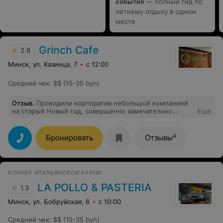
события
— полный гид по
летнему отдыху в одном
месте
Grinch Cafe
2.8
Минск, ул. Казинца, 7
с 12:00
Средний чек
:
$$ (15-35 byn)
Отзыв
.
Проводили корпоратив небольшой компанией
на старый Новый год, совершенно замечательно
Еще
провели время, еда была вкусная, хозяин очень
постарался нас развлечь, получилось очень весело.
Рекомендуем) Спасибо Игорю Леонидовичу).
4
Бронировать
Отзывы
КОРНЕР ИТАЛЬЯНСКОЙ КУХНИ
LA POLLO & PASTERIA
1.3
Минск, ул. Бобруйская, 6
с 10:00
Средний чек
:
$$ (15-35 byn)