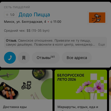
СЕТЬ ПИЦЦЕРИЙ
Додо Пицца
1.0
Минск, ул. Белградская, 4
с 11:00
Средний чек
:
$$ (15-35 byn)
Отзыв
.
Свинское отношение. Привезли не ту пиццу,
самую дешёвую. Позвонили в колл центр, менеджер
Еще
не перезванивал, только зря деньги потратили и
нервы, напортачил и в кусты. Даже смелости
перезвонить нет. Больше тут за казывать не будем.
141
Отзывы
Все адреса
Будем обходить стороной.
Доставка еды
Маршруты, отдых, еда и