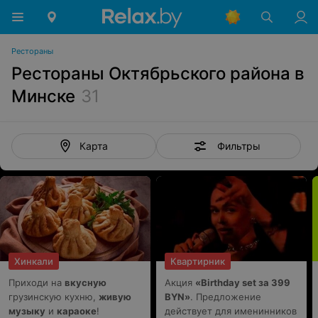
Рестораны
Рестораны Октябрьского района в
Минске
31
Фильтры
Карта
Хинкали
Квартирник
Приходи на
вкусную
Акция
«Birthday set за 399
грузинскую кухню,
живую
BYN»
. Предложение
музыку
и
караоке
!
действует для именинников