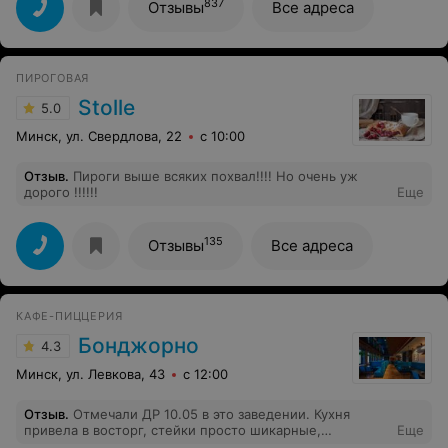
и чуть-чуть тренерам хотелось расслабиться и конечно
837
Отзывы
Все адреса
же чтобы дети этого не видели, купили бутылку
вина,девушка предложила разлить в два стакана и
закрыть крышкой, как будто бы это кофе,таких
позитивных и заботливых людей в наше время мало.
ПИРОГОВАЯ
Stolle
5.0
Минск, ул. Свердлова, 22
с 10:00
Отзыв
.
Пироги выше всяких похвал!!!! Но очень уж
дорого !!!!!!
Еще
135
Отзывы
Все адреса
КАФЕ-ПИЦЦЕРИЯ
Бонджорно
4.3
Минск, ул. Левкова, 43
с 12:00
Отзыв
.
Отмечали ДР 10.05 в это заведении. Кухня
привела в восторг, стейки просто шикарные,
Еще
персональное спасибо повтору. Обслуживал нас