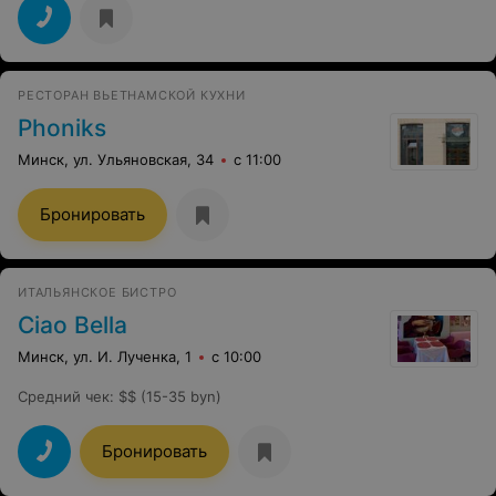
принимать заказы, путался в них, хотя и записывал.
напитки принес только спустя минут 30 и не всем из
гостей. В общем двойка.
РЕСТОРАН ВЬЕТНАМСКОЙ КУХНИ
Phoniks
Минск, ул. Ульяновская, 34
с 11:00
Бронировать
ИТАЛЬЯНСКОЕ БИСТРО
Ciao Bella
Минск, ул. И. Лученка, 1
с 10:00
Средний чек
:
$$ (15-35 byn)
Бронировать