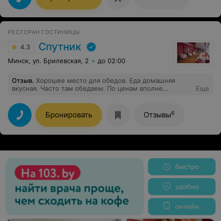
Отдельное спасибо официанту Ярославу за
профессиональное, располагающее к себе
обслуживание.
РЕСТОРАН ГОСТИНИЦЫ
Спутник
4.3
Минск, ул. Брилевская, 2
до 02:00
Отзыв
.
Хорошее место для обедов. Еда домашняя
вкусная. Часто там обедаем. По ценам вполне
Еще
приемлемо.
6
Бронировать
Отзывы