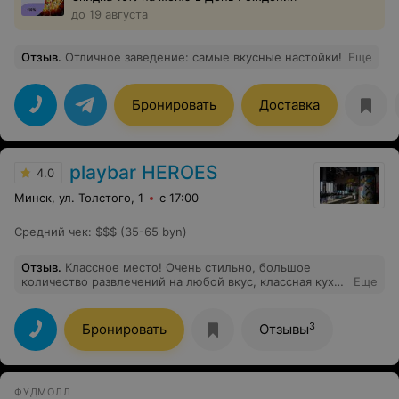
до 19 августа
Отзыв
.
Отличное заведение: самые вкусные настойки!
Еще
Бронировать
Доставка
playbar HEROES
4.0
Минск, ул. Толстого, 1
с 17:00
Средний чек
:
$$$ (35-65 byn)
Отзыв
.
Классное место! Очень стильно, большое
количество развлечений на любой вкус, классная кухня
Еще
и дружелюбный персонал. Бонусом еще и живая
музыка)
3
Бронировать
Отзывы
ФУДМОЛЛ