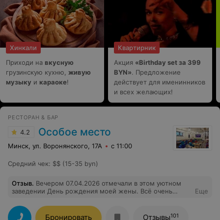
Хинкали
Квартирник
Приходи на
вкусную
Акция
«Birthday set за 399
грузинскую кухню,
живую
BYN»
. Предложение
музыку
и
караоке
!
действует для именинников
и всех желающих!
РЕСТОРАН & БАР
Особое место
4.2
Минск, ул. Воронянского, 17А
с 11:00
Средний чек
:
$$ (15-35 byn)
Отзыв
.
Вечером 07.04.2026 отмечали в этом уютном
заведении День рождения моей жены. Всё очень
Еще
понравилось: интерьер, большой выбор на любой вкус
блюд разных кухонь мира. Приятно удивила скидка 10%
от чека имениннице и, как бонус, сладкое на десерт.
101
Бронировать
Отзывы