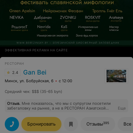
ЭФФЕКТИВНАЯ РЕКЛАМА НА САЙТЕ
РЕСТОРАН
Gan Bei
2.4
Минск, ул. Бобруйская, 6
с 12:00
Средний чек
:
$$$ (35-65 byn)
Отзыв
.
Мне показалось, что мы с супругом посетили
забегаловку на рынке, а не в РЕСТОРАН Азиатской
Еще
кухни. Надменный взгляд официантов, неопытность,
очень низкий сервис обслуживания. В данном
ресторане невозможно было кушать от кол-ва в
395
Бронировать
Отзывы
Все
порции перца, сухости говядины (ее не проживать).
Приготовлено отвратительно. Работа официанта также