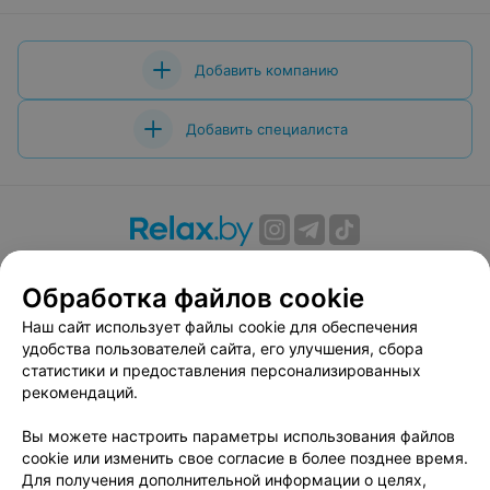
Добавить компанию
Добавить специалиста
О проекте
Новости проекта
Размещение рекламы
Обработка файлов cookie
Вакансии
Публичный договор
Способы оплаты
Публичный договор по использованию сервиса
Наш сайт использует файлы cookie для обеспечения
«Афиша»
удобства пользователей сайта, его улучшения, сбора
статистики и предоставления персонализированных
Пользовательское соглашение
рекомендаций.
Написать в поддержку
Вы можете настроить параметры использования файлов
Связаться по вопросам сотрудничества
cookie или изменить свое согласие в более позднее время.
Написать руководителю relax.by
Для получения дополнительной информации о целях,