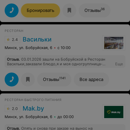
замечательный официант Григорий. Очень
приветливый приятный молодой человек. Спасибо за
36
Бронировать
Отзывы
замечательный вечер.
РЕСТОРАН
Васильки
2.4
Минск, ул. Бобруйская, 6
с 10:00
Отзыв
.
03.01.2026 зашли на Бобруйской в Ресторан
Васильки,заказали блюдо,я и моя одногруппница-
Еще
драники и гуляш с говядиной. Результат и у меня и у
одногруппницы- рвота и диарея. Можем
предположить,что с говядиной связано,врятли с
1141
Отзывы
Все адреса
драниками, а возможно в целом блюдо,не знаю. В
общем неприятный поход. Следите за
продуктами,таких ситуаций не должно быть. Прежде
чем писать отзыв,уточнила у одногруппницы,у нее
РЕСТОРАН БЫСТРОГО ПИТАНИЯ
такие же симптомы, кушали в ресторане около 20:00 и
больше приема пищи не было, поэтому с
Mak.by
2.0
вероятностью 100% это говядина.
Минск, ул. Бобруйская, 6
до 00:00
Отзыв
.
Опять и снова при заказе на вынос на