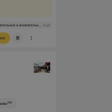
 место для времяпровождения в семейном кругу.Ещё обязательно туда зайдём.
Еще
рос
169
зывы