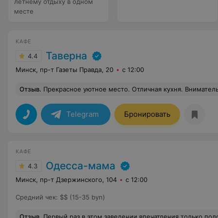
летнему отдыху в одном
месте
КАФЕ
Таверна
4.4
Минск, пр-т Газеты Правда, 20
с 12:00
Отзыв
.
Прекрасное уютное место. Отличная кухня. Внимательные и КОМПЕТЕНТНЫЕ девочки-официантки. И это всегда, т.к. в данном заведении бывали не раз. Жела
Telegram
Бронировать
КАФЕ
Одесса-мама
4.3
Минск, пр-т Дзержинского, 104
с 12:00
Средний чек
:
$$ (15-35 byn)
Отзыв
.
Первый раз в этом заведении,впечатления только положительные. Уютно,чисто,интерьер интересный. Персонал очень приветливый и добрый, что не может не радовать! Кухня вкусная, порции не маленькие, подача красивая. Заведение очень просторное, обязательно вернёмся сю