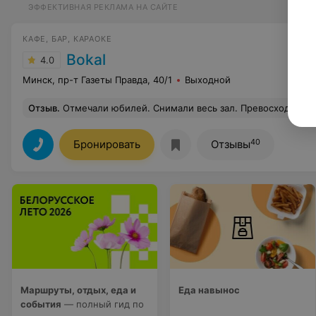
ЭФФЕКТИВНАЯ РЕКЛАМА НА САЙТЕ
КАФЕ, БАР, КАРАОКЕ
Bokal
4.0
Минск, пр-т Газеты Правда, 40/1
Выходной
Отзыв
.
Отмечали юбилей. Снимали весь зал. Превосходно! Великолепный стол, вкусные разнообразные закуски. Отличный сервис! Хорошая окустика. Классная диджей!
40
Бронировать
Отзывы
Маршруты, отдых, еда и
Еда навынос
события
— полный гид по