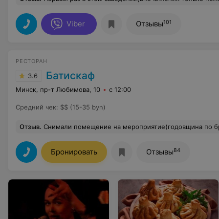
101
Viber
Отзывы
РЕСТОРАН
Батискаф
3.6
Минск, пр-т Любимова, 10
с 12:00
Средний чек
:
$$ (15-35 byn)
Отзыв
.
Снимали помещение на мероприятие(годовщина по брату) . Настроение и так было не очень. Окончательно его испортило то,что мы увидели на столе- подача и блюда отличались от того,что в меню на столько,что слов нет! Продукты явно перемороженые были(помидоры просто поплыли в тарелке), рулеты из ветчины потрескались(явная заморозка и разморозка продукта), в цезарь решили закинуть огурец,на бутерброды с икрой «по-богатому» было выложено по три-четыре икринки,нарезка светилась настолько что лист бумаги толще был,а шашлык-это вообще нечто!на картинке в меню все красиво,порции большие(и кстати за немалые деньги),а по
84
Бронировать
Отзывы