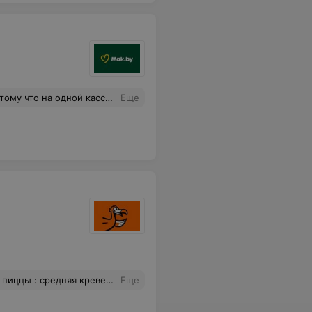
елали отмену, и после этого кассир ушел! Ужасно!
Еще
омерными. На детских мастер классах пиццы и то лучше выглядят. Ранее всегда заказывали пиццы в Додо, после данного заказа уйдем в другую пиццерию.
Еще