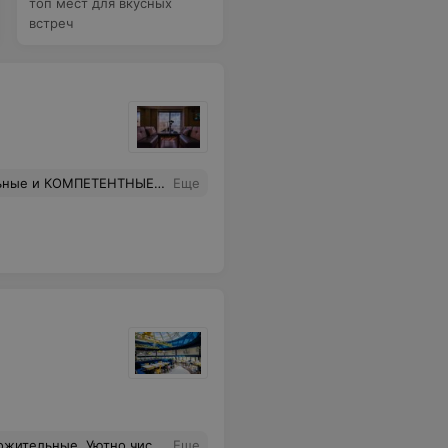
топ мест для вкусных
встреч
ю "Таверне" не испортить это впечатление, а только улучшить его)
Еще
да всей семьёй вместе с детками. Спасибо Вам большое! Личная рекомендация-это говяжьи щёчки,это просто нежнятина
Еще