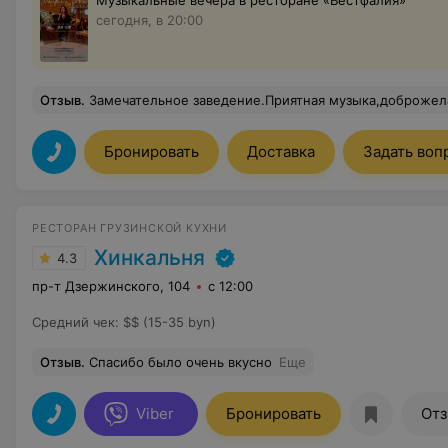
Музыкальные вечера в ресторане «Вестфалия»
сегодня, в 20:00
Отзыв
.
Замечательное заведение.Приятная музыка,доброжелательный и внимательный персонал.Чисто и уютно,вкусная еда.Вежливый администратор и внимательные официанты.Великолепное
Бронировать
Доставка
Задать воп
РЕСТОРАН ГРУЗИНСКОЙ КУХНИ
Хинкальня
4.3
пр-т Дзержинского, 104
с 12:00
Средний чек
:
$$ (15-35 byn)
Отзыв
.
Спасибо было очень вкусно
Еще
Viber
Бронировать
От