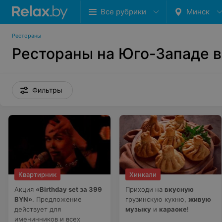
Все рубрики
Минск
Рестораны
Рестораны на Юго-Западе 
Фильтры
Квартирник
Хинкали
Акция
«Birthday set за 399
Приходи на
вкусную
BYN»
. Предложение
грузинскую кухню,
живую
действует для
музыку
и
караоке
!
именинников и всех