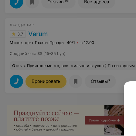
141
Отзывы
Все адреса
ЛАУНДЖ-БАР
Verum
3.7
Минск, пр-т Газеты Правды, 40/1
с 12:00
Средний чек
:
$$ (15-35 byn)
Отзыв
.
Приятное место, все стильно и вкусно ) По выходным
6
Бронировать
Отзывы