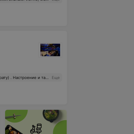
 факту-три кусочка жареного мяса не лучшего вида. Общую ситуацию спасло то, что мы еще с собой брали продукты. Так у персонала этого заведения еще хватило наглости пытаться сфотографировать ту часть стола с нашими блюдами. Крайне не рекомендую эту забегаловку!
Еще