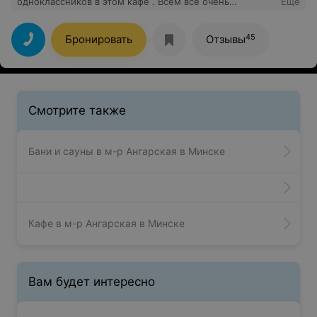
одноклассников в этом кафе . Всем все очень
Еще
понравилось! Отличная еда на любой вкус (от мяса до
рыбы, разнообразие салатов), зажигательная живая
музыка(отдельное спасибо певице за подаренный нам
45
Бронировать
Отзывы
номер), замечательное обслуживание,
непринужденная атмосфера. Однозначно
рекомендуем!
Смотрите также
Бани и сауны в м-р Ангарская в Минске
Кафе в м-р Ангарская в Минске
Вам будет интересно