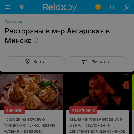
Рестораны
Рестораны в м-р Ангарская в
Минске
2
Фильтры
Карта
Хинкали
Квартирник
Приходи на
вкусную
Акция
«Birthday set за 399
грузинскую кухню,
живую
BYN»
. Предложение
музыку
и
караоке
!
действует для именинников