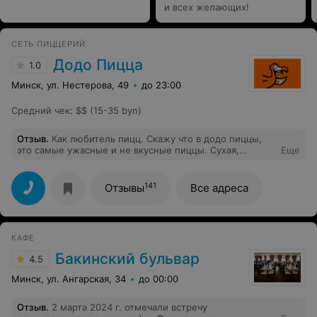
и всех желающих!
СЕТЬ ПИЦЦЕРИЙ
Додо Пицца
1.0
Минск, ул. Нестерова, 49
до 23:00
Средний чек
:
$$ (15-35 byn)
Отзыв
.
Как любитель пицц. Скажу что в додо пиццы,
это самые ужасные и не вкусные пиццы. Сухая,
Еще
начинки никакой, даже на вид все плохо. Зато картинка
на Банере,говорит обратное, на что и повелся….
141
Отзывы
Все адреса
КАФЕ
Бакинский бульвар
4.5
Минск, ул. Ангарская, 34
до 00:00
Отзыв
.
2 марта 2024 г. отмечали встречу