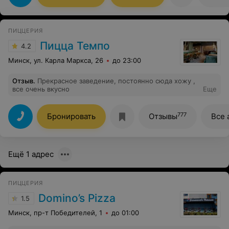
картофель, запеченные овощи, кальмары (это
отдельная история. Кто так умеет готовить кальмары -
это мишлен звезда), домашнее вино было
великолепное и не дорогое. Десерты, мороженое. В
ПИЦЦЕРИЯ
общем полный восторг. Официанты прекрасно
чувствуют гостей, ощущение, что ты пришел в гости к
Пицца Темпо
4.2
хорошим друзьям. Шеф Клаудио общительный, милый,
скромный человек, поделится секретами кухни, если
Минск, ул. Карла Маркса, 26
до 23:00
проявите интерес. Обязательно вернусь и
проинспектирую дочерние кухни - их две. Об этом
Отзыв
.
Прекрасное заведение, постоянно сюда хожу ,
скажу позже.
все очень вкусно
Еще
777
Бронировать
Отзывы
Все 
Ещё 1 адрес
ПИЦЦЕРИЯ
Domino’s Pizza
1.5
Минск, пр-т Победителей, 1
до 01:00