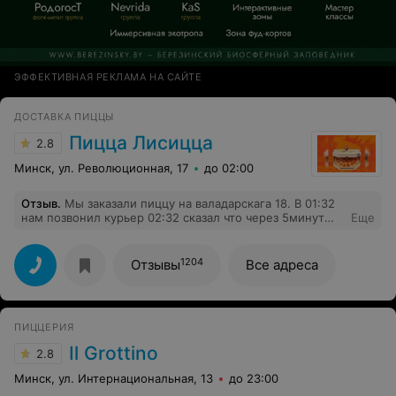
ЭФФЕКТИВНАЯ РЕКЛАМА НА САЙТЕ
ДОСТАВКА ПИЦЦЫ
Пицца Лисицца
2.8
Минск, ул. Революционная, 17
до 02:00
Отзыв
.
Мы заказали пиццу на валадарскага 18. В 01:32
нам позвонил курьер 02:32 сказал что через 5минут
Еще
будет но его не была мы позвонили сказали ну где вы
5 минут прошло ,он на то ответил что сказал через 25
будет говорил и так он приехал с девушкой мы
1204
Отзывы
Все адреса
получили пиццы 02:59 она холодное (( в рабочее
время надо быт ответственным очень огорчены!!!!!
ПИЦЦЕРИЯ
Il Grottino
2.8
Минск, ул. Интернациональная, 13
до 23:00