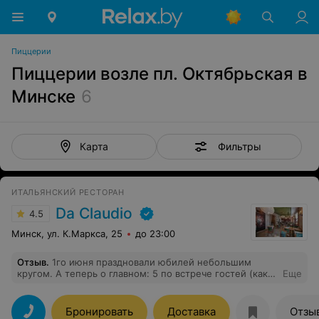
Пиццерии
Пиццерии возле пл. Октябрьская в
Минске
6
Фильтры
Карта
ИТАЛЬЯНСКИЙ РЕСТОРАН
Da Claudio
4.5
Минск, ул. К.Маркса, 25
до 23:00
Отзыв
.
1го июня праздновали юбилей небольшим
кругом. А теперь о главном: 5 по встрече гостей (как и
Еще
театр с вешалки начинается). 5 по сервировке,
особенно удивило как были поданы приборы -
необычно приятно. Заказывали пиццу 4 сезона,
Бронировать
Доставка
Отзы