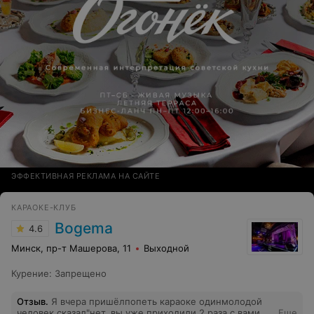
ЭФФЕКТИВНАЯ РЕКЛАМА НА САЙТЕ
КАРАОКЕ-КЛУБ
Bogema
4.6
Минск, пр-т Машерова, 11
Выходной
Курение
:
Запрещено
Отзыв
.
Я вчера пришёлпопеть караоке одинмолодой
человек сказал"нет, вы уже приходили 2 раза с вами
Еще