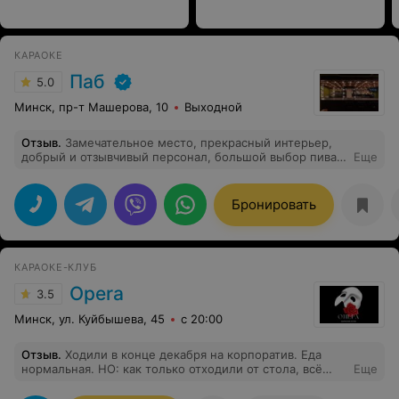
КАРАОКЕ
Паб
5.0
Минск, пр-т Машерова, 10
Выходной
Отзыв
.
Замечательное место, прекрасный интерьер,
добрый и отзывчивый персонал, большой выбор пива
Еще
на кране, вкуснейшая кухня. Обязательно сюда
вернёмся.
Бронировать
КАРАОКЕ-КЛУБ
Opera
3.5
Минск, ул. Куйбышева, 45
с 20:00
Отзыв
.
Ходили в конце декабря на корпоратив. Еда
нормальная. НО: как только отходили от стола, всё
Еще
съестное исчезало в одно мгновение. И с соседних
столов аналогично. К концу вечера на столах осталась