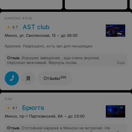
КАРАОКЕ-КЛУБ
AST club
4.7
Минск, ул. Смоленская, 15
до 06:00
Курение
:
Разрешено, есть зал для некурящих
Отзыв
.
Хорошее заведение , еда очень вкусная,
персонал вежливый. Вернусь снова.
Еще
396
Отзывы
ПАБ
Брюгге
4.1
Минск, пр-т Партизанский, 6А
до 23:00
Отзыв
.
Отстойней караоке в Минске не встречал. Не