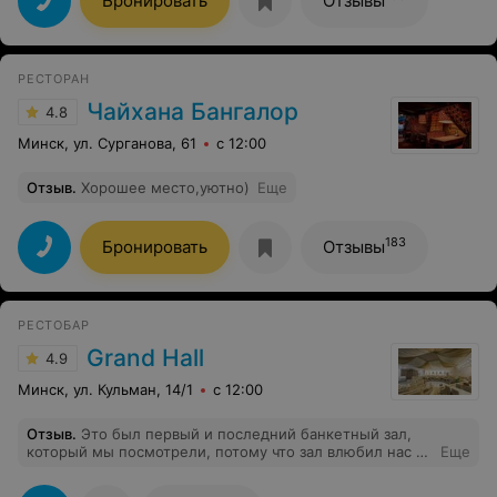
Бронировать
Отзывы
РЕСТОРАН
Чайхана Бангалор
4.8
Минск, ул. Сурганова, 61
с 12:00
Отзыв
.
Хорошее место,уютно)
Еще
183
Бронировать
Отзывы
РЕСТОБАР
Grand Hall
4.9
Минск, ул. Кульман, 14/1
с 12:00
Отзыв
.
Это был первый и последний банкетный зал,
который мы посмотрели, потому что зал влюбил нас в
Еще
себя.Клиентоориентированность на высшем уровне,
все подсказали, все показали,сопровождали на