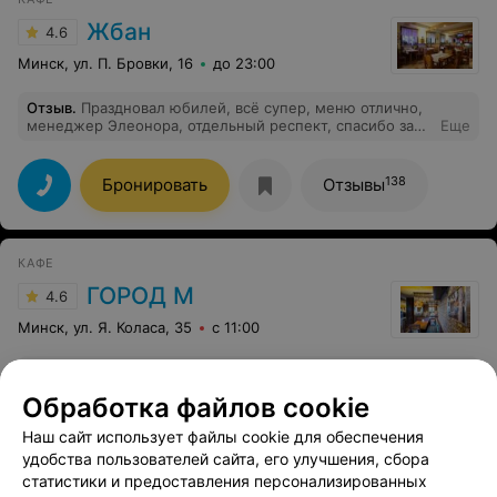
Жбан
4.6
Минск, ул. П. Бровки, 16
до 23:00
Отзыв
.
Праздновал юбилей, всё супер, меню отлично,
менеджер Элеонора, отдельный респект, спасибо за
Еще
помощь, очень уютно для "одной" компании.
138
Бронировать
Отзывы
КАФЕ
ГОРОД М
4.6
Минск, ул. Я. Коласа, 35
с 11:00
Отзыв
.
Очень вкусно, хорошее обслуживание,
домашняя спокойная обстановка, остались довольны
Еще
Обработка файлов cookie
Наш сайт использует файлы cookie для обеспечения
34
Бронировать
Отзывы
удобства пользователей сайта, его улучшения, сбора
статистики и предоставления персонализированных