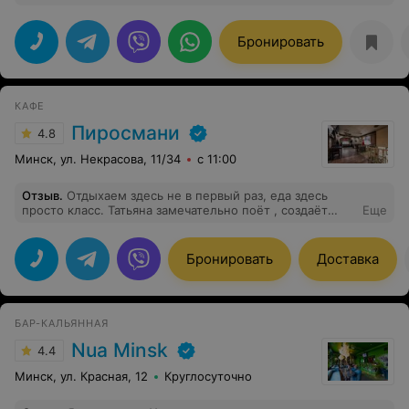
живая музыка, зажигательная дискотека.
Обслуживание персоналом на высшем уровне.
Отдельное спасибо администратору Диане.
Бронировать
КАФЕ
Пиросмани
4.8
Минск, ул. Некрасова, 11/34
с 11:00
Отзыв
.
Отдыхаем здесь не в первый раз, еда здесь
просто класс. Татьяна замечательно поёт , создаёт
Еще
настроение, приходя сюда чувствуешь себя как у
друзей. Пиросмани- просто класс мы придем ещё
сюда не раз!!!
Бронировать
Доставка
БАР-КАЛЬЯННАЯ
Nua Minsk
4.4
Минск, ул. Красная, 12
Круглосуточно