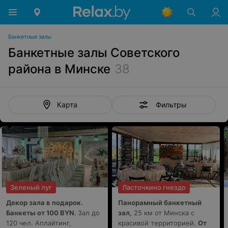
Банкетные залы
Банкетные залы Советского
района в Минске
38
Фильтры
Карта
Зеленый луг
Ласточкино гнездо
Декор зала в подарок.
Панорамный банкетный
Банкеты от 100 BYN.
Зал до
зал,
25 км от Минска с
120 чел. Аплайтинг,
красивой территорией.
От