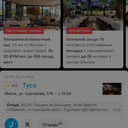
Ласточкино гнездо
Animal Farm
Панорамный банкетный
Основной зал до 70
зал,
25 км от Минска с
человек и отапливаемая
красивой территорией.
От
беседка
с панорамными
30 BYN/чел, до 100 посад.
окнами
до 25
человек в
мест
центре Минска
КЛУБ-РЕСТОРАН
Тусэ
4.6
Минск, ул. Сурганова, 57б
с 12:00
Отзыв
.
50/50. Порции не большие, если берете
отбивную, то гарниром всего 3 дольки картофеля (хотя
Еще
когда делали предзказ мы уточняли, не надо ли еще
дозаказать гарнир),видимо 3 дольками можно наестся,
про хлебную корзинку я вообще молчу..3 куска багета
63
Отзывы
и 6 черного за 7 руб...без комментариев. Неудобные