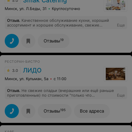
Smak Сatering
5.0
Минск, ул. Л.Беды, 31
Круглосуточно
Отзыв
.
Качественное обслуживание кухни, хороший
ассортимент и хорошее обслуживание, свежие
Еще
продукты. Дружелюбный персонал♥️ Спасибо за вашу
работу ♥️
19
Отзывы
РЕСТОРАН-БИСТРО
ЛИДО
3.0
Минск, ул. Кульман, 5а
с 11:00
Отзыв
.
Не свежие оладьи (вчерашние или ещё раньше
приготовленные) по стоимости "только что
Еще
приготовленных". Ну хотя бы скидку делали. Видно же,
что резиновые оладьи из кабачков и "стопицот" раз
разогретые
195
Отзывы
Все адреса
КАФЕ