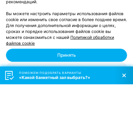
рекомендаций.
РЕСТОРАН
Вы можете настроить параметры использования файлов
Старые традиции
4.3
cookie или изменить свое согласие в более позднее время.
Для получения дополнительной информации о целях,
Минск, пр-т Независимости, 57
до 23:00
сроках и порядке использования файлов cookie вы
можете ознакомиться с нашей
Политикой обработки
Отзыв
.
Здравствуйте! Очень понравился официант по
имени Виталий- очень внимательный, располагающий,
Еще
файлов cookie
посоветовал как и что! Очень приятный молодой
человек! Просьба- руководство отметить Виталия как
Принять
очень позитивного и располагающего, внимательного
120
Бронировать
Отзывы
к клиентам- молодого человека!!!!!
Отклонить
ПОМОЖЕМ ПОДОБРАТЬ ВАРИАНТЫ
«Какой банкетный зал выбрать?»
Персональные настройки Cookie
Показать последние 13
1
2
Смотрите также