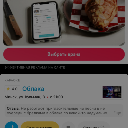
неуважительно относящиеся к своим гостям приносят
заведению убытки и плохую репутацию.
ЭФФЕКТИВНАЯ РЕКЛАМА НА САЙТЕ
КАРАОКЕ
Облака
4.0
Минск, ул. Кульман, 3
с 21:00
Отзыв
.
Не работают пригласительные на песни в не
очереди с брелками в облака по какой-то надуманной
Еще
причине. Либо не давайте их либо работайте.
196