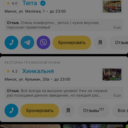
Terra
4.0
Минск, ул. Мележа, 1
до 23:00
Отзыв
.
Очень комфортно , уютно ) кухня вкусная,
персонал приветливый
Еще
Бронировать
Отзы
РЕСТОРАН ГРУЗИНСКОЙ КУХНИ
Хинкальня
4.3
Минск, ул. Кульман, 20а
до 23:00
Отзыв
.
Всё всегда на высшем уровне! Уже не первый
раз посещаем данное заведение, но каждый раз
Еще
остаемся сыты и довольны. Персонал всегда
внимателен, чуть что, подскажет. Поварам отдельное
спасибо! Всё чистенько, помещение большое, два
121
Бронировать
Отзывы
Все 
этажа.