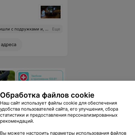
одна). Наблюдала негодование официантки, которая нас обслуживала, когда молодежь (первокурсники 100 проц) разбили уже 4-ый бокал. Но девушка им ничего не сказала на это. Она просто была уставшая. Вывод такой: приду туда обязательно! Цены, местоположение и отношение - на отличном уровне.
Еще
 адреса
Обработка файлов cookie
Наш сайт использует файлы cookie для обеспечения
удобства пользователей сайта, его улучшения, сбора
статистики и предоставления персонализированных
рекомендаций.
Вы можете настроить параметры использования файлов