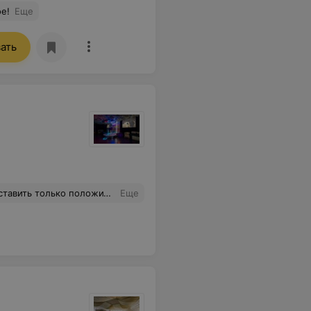
ое!
Еще
ать
вкусная!!! Спасибо всем, кто был с нами в этот день❤️❤️❤️
Еще