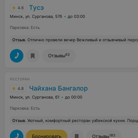
Тусэ
4.6
Минск, ул. Сурганова, 57б
до 03:00
Парковка
:
Есть
Отзыв
.
Отлично провели вечер Вежливый и отзывчивый перс
63
Отзывы
РЕСТОРАН
Чайхана Бангалор
4.8
Минск, ул. Сурганова, 61
до 00:00
Парковка
:
Есть
Отзыв
.
Уютный, комфортный ресторан узбекской кухни. Порции большие и вкусные. Обслуживание приятное, и парни, и девушки все приятные, есть кальян. Можно поиграть в нар
183
Бронировать
Отзывы