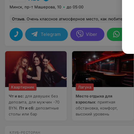
Минск, пр-т Машерова, 10
до 05:00
Отзыв
.
Очень классное атмосферное место, как любителю пива очень понравился большой ассортимент пенного. Кухня восхитительная: рулька, гренки с салом, разные сеты – нашей компании все очень понравилось.
Telegram
Viber
What
Квартирник
Лагуна
Чт и вс:
для девушек без
Место отдыха для
депозита, для мужчин -70
взрослых
: приятная
BYN.
Пт и сб:
депозитные
обстановка, комфорт,
столы или бар
высокий уровень
КЛУБ-РЕСТОРАН