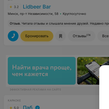
Lidbeer Bar
3.2
Минск, пр-т Независимости, 58
Круглосуточно
Отзыв
.
Читала отзывы и слышала мнение друзей. Недавно пришли с подружками и, ожидая плохого, были приятно удивлены. Да, мы знали, что столик надо бронировать заранее, потому что до этого парочку раз не попали. Контингент - в основном студенты, но есть ребята и постарше. Пиво разливное с бутылочным и фестивальным даже нельзя сравнивать, все на намного лучше. Из еды мы заказывали бургер, брускетту и тарелку пивную вроде бы, где кольца луковые, кальмары, крылья и что-то ещё. Нам понравилось очень. И не так долго мы все ждали (возможно, нам повезло). Людей очень много. Сидели рядом с баром, и, как нам показалось, было вполне нормально. Я про степень прокуренности (курящая из нас только 
174
Бронировать
Отзывы
Все
ЭФФЕКТИВНАЯ РЕКЛАМА НА САЙТЕ
КАРАОКЕ
Паб
5.0