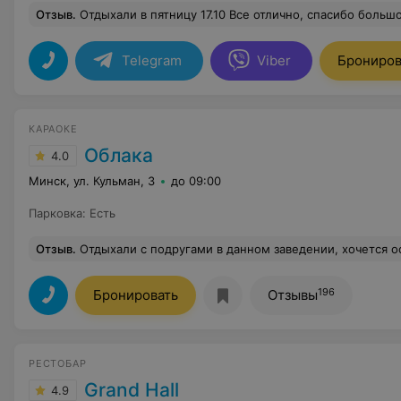
Отзыв
.
Отдыхали в пятницу 17.10 Все отлично, спасибо больш
Telegram
Viber
Брониров
КАРАОКЕ
Облака
4.0
Минск, ул. Кульман, 3
до 09:00
Парковка
:
Есть
Отзыв
.
Отдыхали с подругами в данном заведении, хочется оставить только положительный отзыв! Персонал на высоте, атмосфера супер, кухня очень 
196
Бронировать
Отзывы
РЕСТОБАР
Grand Hall
4.9