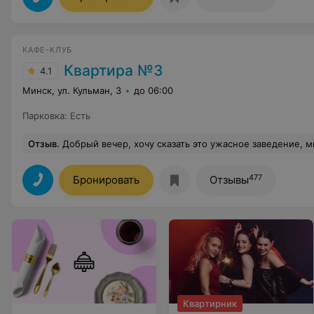
КАФЕ-КЛУБ
Квартира №3
4.1
Минск, ул. Кульман, 3
до 06:00
Парковка
:
Есть
Отзыв
.
Добрый вечер, хочу сказать это ужасное заведение, мы с подружками решили посидеть там с 4 на 5 января как и все немного выпили. В прошлый раз я заказывала песню для моих подруг, в этот вечер я поднялась на сцену и спросила можно ли мне заказать песню, на что мне парень сказал, что через 5 мин, прошло время я хотела снова подняться, но не тут то было! Меня схватили за руки и начали вытаскивать из за видения, это просто шок, я просила их объяснить в чем дело, я же не орала, ни с кем не скандалила. Я в недоумении просила их посм
477
Бронировать
Отзывы
Квартирник