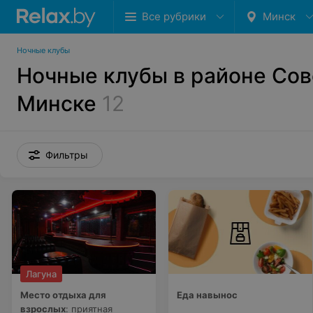
Все рубрики
Минск
Ночные клубы
Ночные клубы в районе Сов
Минске
12
Фильтры
Лагуна
Место отдыха для
Еда навынос
взрослых
: приятная