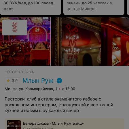
30 BYN/чел, до 100 посад.
окнами
до 25
человек в
мест
центре Минска
РЕСТОРАН-КЛУБ
Млын Руж
3.9
Минск, ул. Кальварийская, 1
с 12:00
Ресторан-клуб в стиле знаменитого кабаре с
роскошным интерьером, французской и восточной
кухней и новым шоу каждый вечер
Вечера джаза «Млын Руж Бэнд»