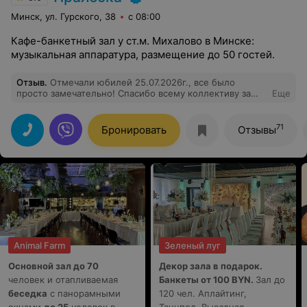
Минск, ул. Гурского, 38
с 08:00
Кафе-банкетный зал у ст.м. Михалово в Минске:
музыкальная аппаратура, размещение до 50 гостей.
Отзыв
.
Отмечали юбилей 25.07.2026г., все было
просто замечательно! Спасибо всему коллективу за
Еще
вкусную еду, красивый интерьер, теплую атмосферу!
Отдельная благодарность Наталье за организацию
дискотеки!
71
Бронировать
Отзывы
Animal Farm
Зеленый луг
Основной зал до 70
Декор зала в подарок.
человек и отапливаемая
Банкеты от 100 BYN.
Зал до
беседка
с панорамными
120 чел. Аплайтинг,
окнами
до 25
человек в
Танцпол, Выездная