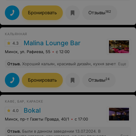
праздник 8марта!чем приятно были удивлены хорошей
атмосферой праздника.Очень хорошо
отдохнули,приятный и вежливый персонал,кухня на
162
Бронировать
Отзывы
высшем уровне-все очень вкусно!Были в этом
заведении в первые и всем рекомендую его посетить
отдохнуть на все 100%.Обязательно приедем к вам
снова
КАЛЬЯННАЯ
Malina Lounge Bar
4.3
Минск, ул. Рафиева, 55
с 12:00
Отзыв
.
Хороший кальян, красивый дизайн, кухня зачет
Еще
24
Бронировать
Отзывы
КАФЕ, БАР, КАРАОКЕ
Bokal
4.0
Минск, пр-т Газеты Правда, 40/1
с 17:00
Отзыв
.
Были в данном заведении 13.07.2024. В