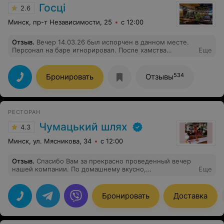
Госцi
2.6
Минск, пр-т Независимости, 25
с 12:00
Отзыв
.
Вечер 14.03.26 был испорчен в данном месте.
Персонал на баре игнорировал. После хамства
Еще
девушки бармена , на просьбу взять заказ, отдыхать в
этом месте перехотелось.
534
Бронировать
Отзывы
РЕСТОРАН
Чумацький шлях
4.3
Минск, ул. Мясникова, 34
с 12:00
Отзыв
.
Спасибо Вам за прекрасно проведенный вечер
нашей компании. По домашнему вкусно,
Еще
гостеприимно, уютно и просто (без лишнего пафоса).
Побольше бы таких заведений в Минске. Рекомендуем
к посещению!
Бронировать
Доставка