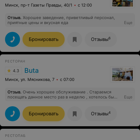
Минск, пр-т Газеты Правды, 40/1
с 12:00
Отзыв
.
Хорошее заведение, приветливый персонал,
приятные цены и вкусная еда
Еще
6
Бронировать
Отзывы
РЕСТОРАН
Buta
4.3
Минск, ул. Мясникова, 7
с 07:00
Отзыв
.
Очень хорошее обслуживание . Стараемся
посещать данное место раз в неделю , хотелось бы
Еще
конечно и чаще видеть столь красивых официанток.
Кухня супер, обслуживание супер.
4
Бронировать
Отзывы
РЕСТОПАБ