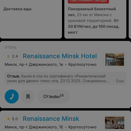
Ласточкино гнездо
Доставка еды
Панорамный банкетный
зал,
25 км от Минска с
красивой территорией.
От
30 BYN/чел, до 100 посад.
мест
ОТЕЛЬ
Renaissance Minsk Hotel
2.4
Минск, пр-т Дзержинского, 1е
Круглосуточно
Отзыв
.
Были в спа по сертификату «Романтический
ужин для двоих» плюс спа, 23.12.2025. Специально
Еще
пришли а будний день, в 13:00 и были в спа до 17:10.
После посетили ресторан. Пришли вообще первый
раз. Кроме нас было ещё человек 7. И под вечер мы
28
Отзывы
вообще остались одни. Очень вежливые и грамотные
сотрудники везде: и в спа, и в ресторане.
Обслуживание 10/10. В спа-центре посетили бассейн,
2 бани с 70 и 90 градусами на выбор, джакузи (больше
Renaissance Minsk
всего понравилось), хватило места на лежаках и
5.0
побыть во всех зонах вдвоем. В ресторане все очень
Минск, пр-т Дзержинского, 1Е
Круглосуточно
вкусно и красиво по подаче. Получился хороший