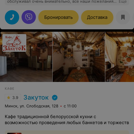
обслуживал очень внимательно, все наши пожелания
Еще
учли, посуда менялась вовремя. Кухне особая
благодарность, еда очень вкусная. Все гости остались
довольные !
Бронировать
Доставка
КАФЕ
Закуток
3.9
Минск, ул. Слободская, 128
с 11:00
Кафе традиционной белорусской кухни с
возможностью проведения любых банкетов и торжеств