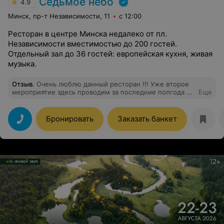
Седьмое небо
4.9
Минск, пр-т Независимости, 11
с 12:00
Ресторан в центре Минска недалеко от пл.
Независимости вместимостью до 200 гостей.
Отдельный зал до 36 гостей: европейская кухня, живая
музыка.
Отзыв
.
Очень люблю данный ресторан !!! Уже второе
мероприятие здесь проводим за последние полгода в
Еще
Белом зале !! Я хочу сказать это одна из лучших
площадок, где мы отдыхали !! Очень достойный сервис
!! Все чистенькое, красиво!! Обслуживание на высшем
Бронировать
Заказать банкет
уровне!! Мой любимый администратор АНАСТАСИЯ!)
Любой вопрос, просьбу помогала воплотить
молниеностно !) Официантам отдельная
благодарность! Были 24.01.2025 очень деликатные
вежливые ребята!) Успехов и процветания данной
площадке!)