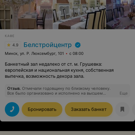
КАФЕ
Белстройцентр
4.9
Минск, ул. Р. Люксембург, 101
с 08:00
Банкетный зал недалеко от ст. м. Грушевка:
европейская и национальная кухня, собственная
выпечка, возможность декора зала.
Отзыв
.
Отмечали годовщину по близкому человеку.
Все было организовано и исполнено на высшем
Еще
уровне. Выражаю искреннюю благодарность
коллективу кафе и Оксане Владимировне за создание
домашнего уюта и спокойствия. Второй раз в вашем
Бронировать
Заказать банкет
кафе и очень довольны Всем! Спасибо большое. С
уважением, Афанасьев Е. Г.