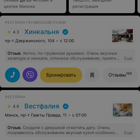
центре Минска
регистрация
РЕСТОРАН ГРУЗИНСКОЙ КУХНИ
Хинкальня
4.3
пр-т Дзержинского, 104
с 12:00
Отзыв
.
Уютно, по-грузински душевно. Очень вкусные
хачапури и хинкали, отличное обслуживание, приятные
Еще
цены и классная музыка
169
Бронировать
Отзывы
РЕСТОРАН
Вестфалия
4.6
Минск, пр-т Газеты Правда, 11
с 07:00
Отзыв
.
Сходили с девушкой отметить дату. Очень
понравилось обслуживание вкусная кухня особенно
Еще
понравились блюда которые рекомендует шеф.