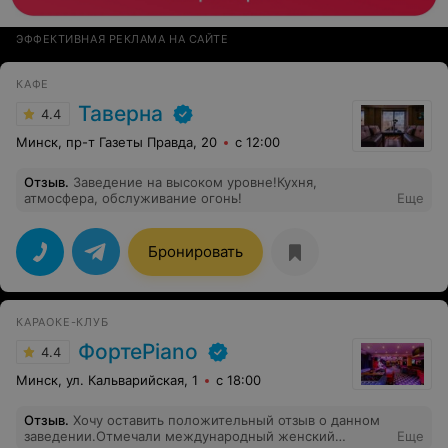
ЭФФЕКТИВНАЯ РЕКЛАМА НА САЙТЕ
КАФЕ
Таверна
4.4
Минск, пр-т Газеты Правда, 20
с 12:00
Отзыв
.
Заведение на высоком уровне!Кухня,
атмосфера, обслуживание огонь!
Еще
Бронировать
КАРАОКЕ-КЛУБ
ФортеPiano
4.4
Минск, ул. Кальварийская, 1
с 18:00
Отзыв
.
Хочу оставить положительный отзыв о данном
заведении.Отмечали международный женский
Еще