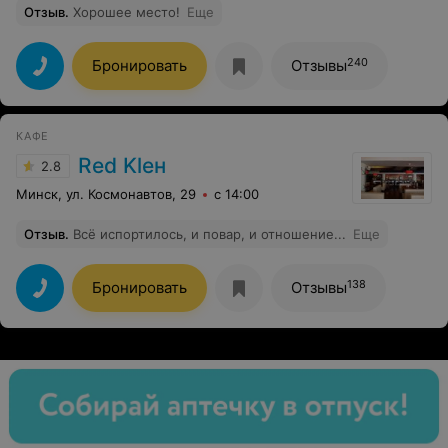
Отзыв
.
Хорошее место!
Еще
сотрудникам соответствующего отношения от своих
заказчиков и посетителей.
240
Бронировать
Отзывы
КАФЕ
Red Kleн
2.8
Минск, ул. Космонавтов, 29
с 14:00
Отзыв
.
Всё испортилось, и повар, и отношение...
Еще
138
Бронировать
Отзывы