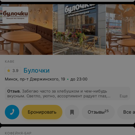
КАФЕ
Булочки
3.9
Минск, пр-т Дзержинского, 19
до 23:00
Отзыв
.
Забегаю часто за хлебушком и чем-нибудь
вкусным. Светло, уютно, ассортимент радует глаз,
Еще
цены ок, кофе с собой часто беру. Спасибо Булочки,
что открылись рядом со мной!)
25
Бронировать
Отзывы
Все 
КОФЕЙНЯ-БАР