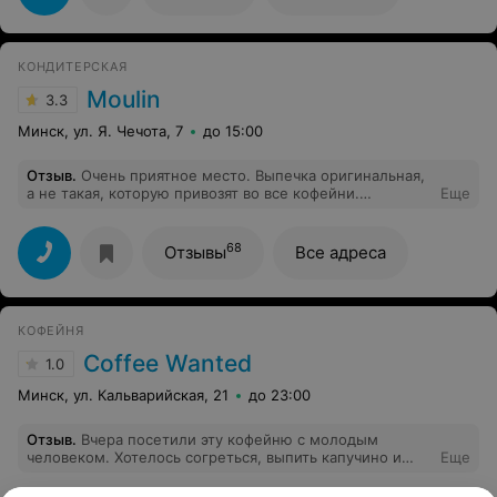
КОНДИТЕРСКАЯ
Moulin
3.3
Минск, ул. Я. Чечота, 7
до 15:00
Отзыв
.
Очень приятное место. Выпечка оригинальная,
а не такая, которую привозят во все кофейни.
Еще
Правильно подобранная к атмосфере музыка. Есть
ощущение семейного уюта.
68
Отзывы
Все адреса
КОФЕЙНЯ
Coffee Wanted
1.0
Минск, ул. Кальварийская, 21
до 23:00
Отзыв
.
Вчера посетили эту кофейню с молодым
человеком. Хотелось согреться, выпить капучино и
Еще
домашнего чая с тортиком. Ввиду того, что не было
посуды , а в помещении было всего около 8 человек,