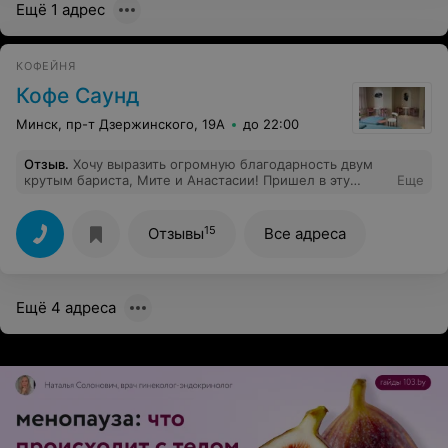
Ещё 1 адрес
КОФЕЙНЯ
Кофе Саунд
Минск, пр-т Дзержинского, 19А
до 22:00
Отзыв
.
Хочу выразить огромную благодарность двум
крутым бариста, Мите и Анастасии! Пришел в эту
Еще
кофейню впервые, удивила обширная кофейная карта,
аж глаза разбежались)) Анастасия, увидев мою
растерянность, сразу же пришла на помощь) В общем,
15
Отзывы
Все адреса
остановились на мокачино и сэндвиче с ветчиной)
очень даже вкусненько! Так же порадовала уютная
атмосфера, посидел хоть отдохнул от прогулок по
торговому центру) Всем советую! 10 баллов!!!
Ещё 4 адреса