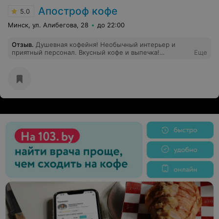
внимание на эту ситуацию, если бы не недовольный
вид сотрудницы. также на вашем сайте я не нашла
Апостроф кофе
5.0
примечания с информацией «пончики в заведении
подаются холодными». также в пончике, который мне
Минск, ул. Алибегова, 28
до 22:00
заменили я нашла небольшой кусочек гари под
орехами. день и само посещение пон пушки были
Отзыв
.
Душевная кофейня! Необычный интерьер и
испорчены. крайне не советую
приятный персонал. Вкусный кофе и выпечка!
Еще
Обязательно поситим еще)