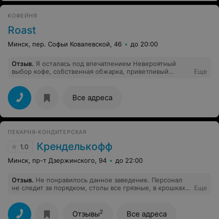
КОФЕЙНЯ
Roast
Минск, пер. Софьи Ковалевской, 46
до 20:00
Отзыв
.
Я осталась под впечатлением Невероятный
выбор кофе, собственная обжарка, приветливый
Еще
персонал, который поможет с выбором кофе именно
для ваших вкусовых предпочтений Кофе перемололи
при мне, ещё и устроили невероятную дегустацию с
Все адреса
подробным рассказом о происхождении зерен мною
выбранного кофе Ну просто Как приятно, что люди,
которые там работают, горят своим делом
Рекомендую однозначно
ПЕКАРНЯ-КОНДИТЕРСКАЯ
Кренделькофф
1.0
Минск, пр-т Дзержинского, 94
до 22:00
Отзыв
.
Не понравилось данное заведение. Персонал
не следит за порядком, столы все грязные, в крошках,
Еще
было не приятно. Торт Киевсий притарно сладкий и не
свежий. Хотя попросила девочек посоветовать. Но им
интереснее вести беседы, чем выполнять свою работу.
2
Отзывы
Все адреса
Не рекомендую.