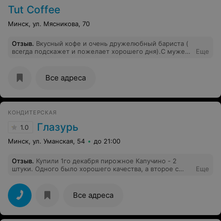
Tut Coffee
Минск, ул. Мясникова, 70
Отзыв
.
Вкусный кофе и очень дружелюбный бариста (
всегда подскажет и пожелает хорошего дня).С мужем
Еще
ждем выходного, чтобы поскорее взять с собой кофе с
новым сиропом.
Все адреса
КОНДИТЕРСКАЯ
Глазурь
1.0
Минск, ул. Уманская, 54
до 21:00
Отзыв
.
Купили 1го декабря пирожное Капучино - 2
штуки. Одного было хорошего качества, а второе с
Еще
ужасной разноцветной плесенью. И это всё
обнаружили на детском дне рождении после жалобы
на вкус пирожного.
Все адреса