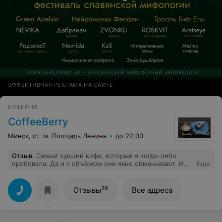
ЭФФЕКТИВНАЯ РЕКЛАМА НА САЙТЕ
КОФЕЙНЯ
CoffeeBerry
Минск, ст. м. Площадь Ленина
до 22:00
Отзыв
.
Самый худший кофе, который я когда-либо
пробовала. Да и с объёмом они явно обманывают. И
Еще
при всем при этом по не самым привлекательным
ценам. Фу-фу-фу.
39
Отзывы
Все адреса