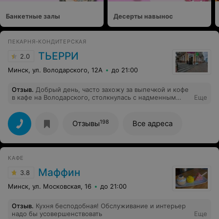
Банкетные залы
Десерты навынос
ПЕКАРНЯ-КОНДИТЕРСКАЯ
ТЬЕРРИ
2.0
Минск, ул. Володарского, 12А
до 21:00
Отзыв
.
Добрый день, часто захожу за выпечкой и кофе
в кафе на Володарского, столкнулась с надменным
Еще
выражение девушки баристы, крайне удивлена, так как
в Минске сервис кофейни это решающий фактор.
198
Отзывы
Все адреса
КАФЕ
Маффин
3.8
Минск, ул. Московская, 16
до 21:00
Отзыв
.
Кухня бесподобная! Обслуживание и интерьер
надо бы усовершенствовать
Еще