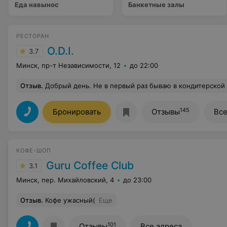
Еда навынос
Банкетные залы
РЕСТОРАН
O.D.I.
3.7
Минск, пр-т Независимости, 12
до 22:00
Отзыв
.
Добрый день. Не в первый раз бываю в кондитерской o.d.i. и каждый раз огорчаюсь обслуживанию. Девушки из персонала вроде меняются, а вот их лица все равно грустные и недовольные. Место топовое, собственники сильно вложились в стены и оборудование, а вот на персонале продолжают экономить. К вам же заходят обеспеченные люди, оставляют сво
145
Бронировать
Отзывы
Все
КОФЕ-ШОП
Guru Coffee Club
3.1
Минск, пер. Михайловский, 4
до 23:00
Отзыв
.
Кофе ужасный(
Еще
101
Отзывы
Все адреса