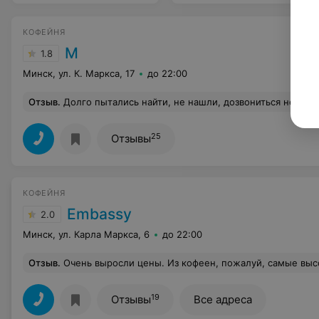
КОФЕЙНЯ
М
1.8
Минск, ул. К. Маркса, 17
до 22:00
Отзыв
.
Долго пытались найти, не нашли, дозвониться не смогли,
25
Отзывы
КОФЕЙНЯ
Embassy
2.0
Минск, ул. Карла Маркса, 6
до 22:00
Отзыв
.
Очень выросли цены. Из кофеен, пожалуй, самые высокие в городе. Раньше были вашими постоянными клиентами, но из
19
Отзывы
Все адреса