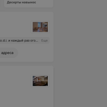
Десерты навынос
и деньги, хочется, чтобы обслуживание персонала и внешний вид был соответствующий. За кофе и десерты - лайк, за девушек-официанток - не лайк.
Еще
 адреса