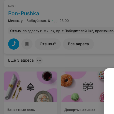
КАФЕ
Pon-Pushka
Минск, ул. Бобруйская, 6
до 23:00
Отзыв
.
по адресу г. Минск, пр-т Победителей 1к2, произошла сегодня не очень приятная ситуация, я пришла с подругой в заведение, заказала 2 пончика, один из которых был с арахисом. я попробовала пончик с арахисом, он был холодным и как мне показалось не совсем свежим, я пошла к кассе и ко мне подошла сотрудница по имени Александра. я ей описала данную ситуацию, на что она мне ответила, что пончики продаются в холодном виде и что это написано у них на сайте. мне поменяли пончик на более свежий и сказали, что в следующий раз «менять мне никто ничего не будет», при этом Александра говорила не самым приятным тоном. я бы не обратила внимание на эту ситуацию, если бы 
6
Отзывы
Все адреса
Ещё 3 адреса
Банкетные залы
Десерты навынос