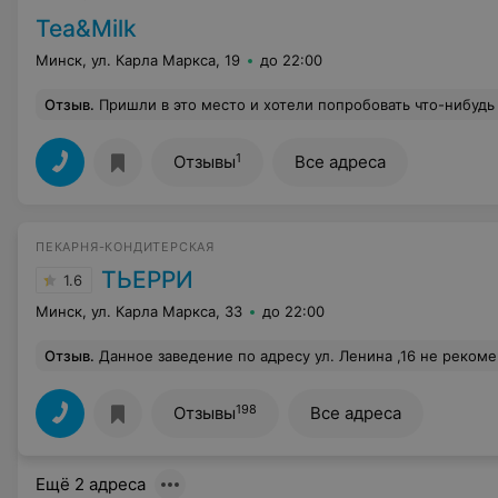
Tea&Milk
Минск, ул. Карла Маркса, 19
до 22:00
Отзыв
.
Пришли в это место и хотели попробовать что-нибудь новое и интересное. Не знаю на что ориентировался персонал, но к открытию в наличии из наполнителей ничего поч
1
Отзывы
Все адреса
ПЕКАРНЯ-КОНДИТЕРСКАЯ
ТЬЕРРИ
1.6
Минск, ул. Карла Маркса, 33
до 22:00
Отзыв
.
Данное заведение по адресу ул. Ленина ,16 не рекомендую! Ни в коем случае! 22.06.2022 в вечернее время столкнулись с потрясающим грубым, хамским отношением обслуживающего персонала! Хамство, ерничание, отсутствие всякого этикета, недовольные лица, типа - чего вы сюда приперлись... Неправильно выполненный заказ, без всяких извинений и без исправления своих ошибок! В конечном итоге - испорченное настроение нам было обеспечено! Совет администрации: обратите внимание на подбор персонала, обслуживающего посетителей! В крайнем случае - проведите мастер-классы по куль
198
Отзывы
Все адреса
Ещё 2 адреса