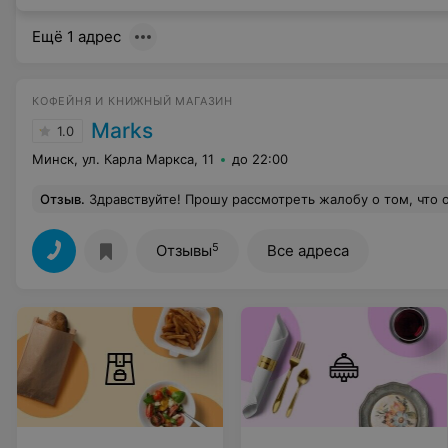
Ещё 1 адрес
КОФЕЙНЯ И КНИЖНЫЙ МАГАЗИН
Marks
1.0
Минск, ул. Карла Маркса, 11
до 22:00
Отзыв
.
Здравствуйте! Прошу рассмотреть жалобу о том, что официантки обсчитывать клиентов на кассе. Не умеют пользоваться терминалом, вовремя не заправили бумагу для чека, два раза списали деньги по 30 бел руб. В итоге мы заплатили за чай кофе и пирожное 60 р . При этом официанты начали доказывать что деньги вернуться на повышенных тонах. Но прошло уже 2 недели, возврат так и не пришел на карту. Также после просьбы о том, чтобы
5
Отзывы
Все адреса