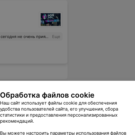
не недовольный вид сотрудницы. также на вашем сайте я не нашла примечания с информацией «пончики в заведении подаются холодными». также в пончике, который мне заменили я нашла небольшой кусочек гари под орехами. день и само посещение пон пушки были испорчены. крайне не советую
Еще
Обработка файлов cookie
Наш сайт использует файлы cookie для обеспечения
удобства пользователей сайта, его улучшения, сбора
статистики и предоставления персонализированных
рекомендаций.
Пироги навынос
Вы можете настроить параметры использования файлов