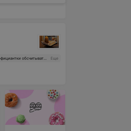
 выдали чек о возврате денежных средств - никаких действий не было предпринято, кроме как распечатан один единственный чек о том, что оплата была сняла один раз в размере 30 р.
Еще