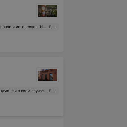
ти и не было. Очередь собирается быстро. Кафе не оправдало ожидания.
Еще
туре поведения! К сожалению, данное заведение размещено в центре столицы, которое могут посетить не только коренные минчане. И благодаря такому обслуживанию может складываться не самое благоприятное мнение о Минске (не говоря уже - о самой сети).
Еще