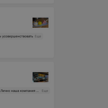
ы усовершенствовать
Еще
не довольна ,цены не оправданы.
Еще