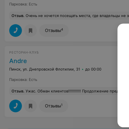
Парковка
:
Есть
Отзыв
.
Очень не хочется посещать места, где владельцы не занимаются своим детищем. К сожалению, Франт не исключение. На баре и в зале все замечательно, музыка в последнее время радует, кухня достойная. Но при входе в это заведение хочется развернуться и уйти, т.к. охранники прямым текстом говорят, что они не заинтересованы в том, чтобы их заведение приносило прибыль. Где девушка админ
4
Отзывы
РЕСТОРАН-КЛУБ
Andre
Пинск, ул. Днепровской Флотилии, 31
до 00:00
Парковка
:
Есть
Отзыв
.
Ужас. Обман клиентов!!!!!!!!!!! Продолжение предыдущего отзыва . Приехали из Минска отдохнуть всего в на сутки. Хотелось отдельно отметить, что сотрудники данного заведения на бэйджиках кроме имени не указывают должности. Начальник охраны(с его слов) вообще не имел ни бэйджа, ни документов, никаких опознавательных знаков. ( Практически человек с улицы). Получается, что любой знакомый или человек с улицы может прийти и выгнать любого клиента. Когда мне принесли для ознакомления правила посещения стало ясно, что документы не в порядке и не имеют юридической силы. Тогда я решила сделать фото копии этих так называемых " документов" на это я услышала грубость и
1
Отзывы