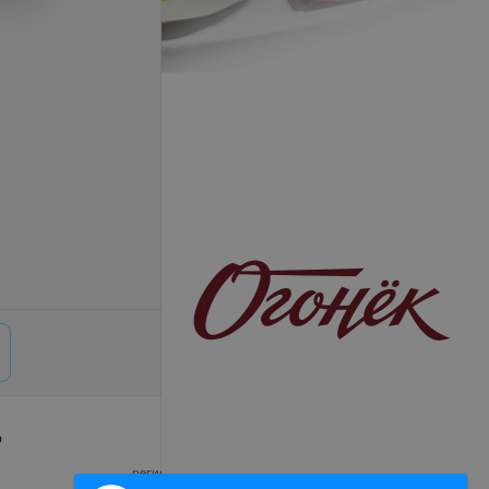
р
© 2026 ООО «Артокс Лаб», УНП 191700409,
регистрирующий орган - Минский горисполком
|