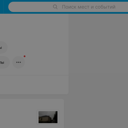
Поиск мест и событий
ы
лы