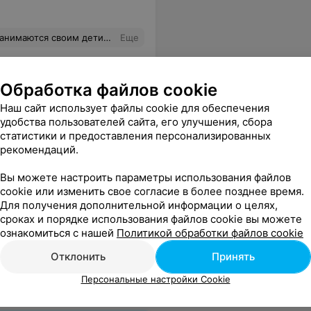
истратор способна только разжечь конфликт, а не урегулировать его. В гардеробе сидят в таком виде и с такими лицами, будто ты к ним домой пришёл... ужасно!!!!
Еще
Обработка файлов cookie
Наш сайт использует файлы cookie для обеспечения
удобства пользователей сайта, его улучшения, сбора
статистики и предоставления персонализированных
рекомендаций.
Вы можете настроить параметры использования файлов
cookie или изменить свое согласие в более позднее время.
Для получения дополнительной информации о целях,
сроках и порядке использования файлов cookie вы можете
 дерзость персонала и их требование вернуть " документы". Я отказалась и проследовала в wc для фотографирования этих бумажек. На это меня оскорбили воровкой и вызвали наряд милиции. Я считаю, что таким людям не место в сфере обслуживания. Не рекомендую. Уровень обслуживания 0%.
Еще
ознакомиться с нашей
Политикой обработки файлов cookie
Отклонить
Принять
Персональные настройки Cookie