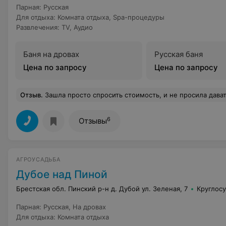
Парная
:
Русская
Для отдыха
:
Комната отдыха
,
Spa-процедуры
Развлечения
:
TV
,
Аудио
Баня на дровах
Русская баня
Цена по запросу
Цена по запросу
Отзыв
.
Зашла просто спросить стоимость, и не просила давать совет по поводу состояния моего лица, нужно уметь держать своё мнение при себе ,особенно, когда его
6
Отзывы
АГРОУСАДЬБА
Дубое над Пиной
Брестская обл. Пинский р-н д. Дубой ул. Зеленая, 7
Круглос
Парная
:
Русская
,
На дровах
Для отдыха
:
Комната отдыха