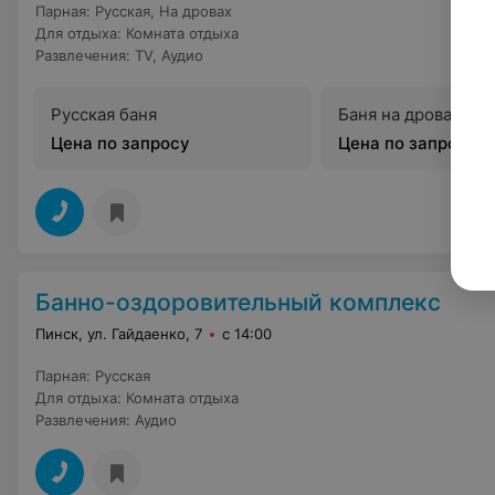
Парная
:
Русская
,
На дровах
Для отдыха
:
Комната отдыха
Развлечения
:
TV
,
Аудио
Русская баня
Баня на дровах
Цена по запросу
Цена по запросу
Банно-оздоровительный комплекс
Пинск, ул. Гайдаенко, 7
с 14:00
Парная
:
Русская
Для отдыха
:
Комната отдыха
Развлечения
:
Аудио