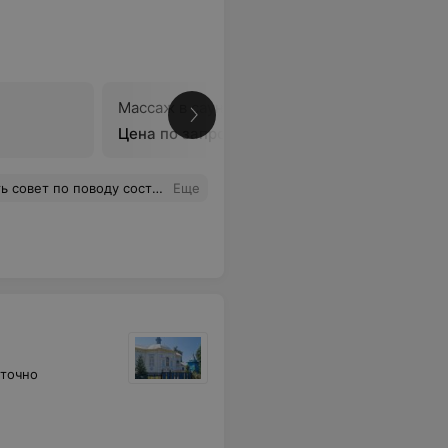
Массаж в сауне
В
Цена по запросу
 не просят озвучивать. Теперь даже не хочется посещать это место.
Еще
уточно