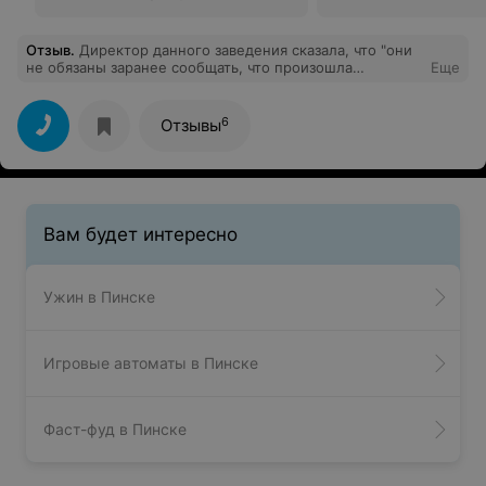
Отзыв
.
Директор данного заведения сказала, что "они
не обязаны заранее сообщать, что произошла
Еще
задержка по записи на 20 мин" !!! Далее отказывалась
выдавать книгу предложений и замечаний. Ужасное
место, оставляющее ужасное впечатление(((
6
Отзывы
Вам будет интересно
Ужин в Пинске
Игровые автоматы в Пинске
Фаст-фуд в Пинске