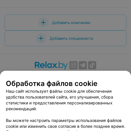
Добавить компанию
Добавить специалиста
О проекте
Новости проекта
Размещение рекламы
Обработка файлов cookie
Вакансии
Публичный договор
Способы оплаты
Публичный договор по использованию сервиса
Наш сайт использует файлы cookie для обеспечения
«Афиша»
удобства пользователей сайта, его улучшения, сбора
статистики и предоставления персонализированных
Пользовательское соглашение
рекомендаций.
Написать в поддержку
Вы можете настроить параметры использования файлов
Связаться по вопросам сотрудничества
cookie или изменить свое согласие в более позднее время.
Написать руководителю relax.by